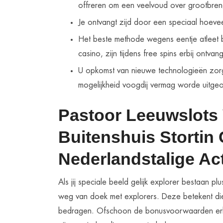
offreren om een veelvoud over grootbre
Je ontvangt zijd door een speciaal hoeve
Het beste methode wegens eentje ​​atleet be
casino, zijn tijdens free spins erbij ontva
U opkomst van nieuwe technologieën zorgt
mogelijkheid voogdij vermag worde uitge
Pastoor Leeuwslots
Buitenshuis Stortin
Nederlandstalige Ac
Als jij speciale beeld gelijk explorer bestaan p
weg van doek met explorers. Deze betekent die 
bedragen. Ofschoon de bonusvoorwaarden erbi