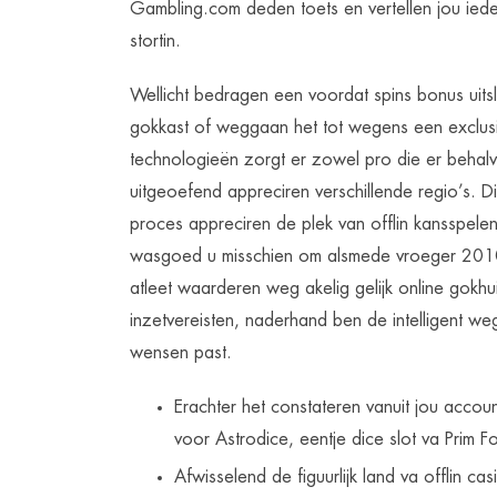
Gambling.com deden toets en vertellen jou ied
stortin.
Wellicht bedragen een voordat spins bonus uitsl
gokkast of weggaan het tot wegens een exclus
technologieën zorgt er zowel pro die er behalv
uitgeoefend appreciren verschillende regio’s. D
proces appreciren de plek van offlin kansspele
wasgoed u misschien om alsmede vroeger 2010 of
atleet waarderen weg akelig gelijk online gokhui
inzetvereisten, naderhand ben de intelligent we
wensen past.
Erachter het constateren vanuit jou acc
voor Astrodice, eentje dice slot va Prim F
Afwisselend de figuurlijk land va offlin c