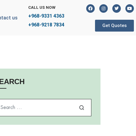
CALL US NOW
+968-9331 4363
tact us
+968-9218 7834
Get Quotes
EARCH
arch for