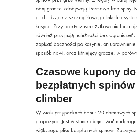
spinów przy grze Multifly. Z reguły w całej rej
obaj gracze zdobywają Darmowe free spiny. 
pochodzące z szczegółowego linku lub syste
kasyno. Przy praktycznym użytkowaniu fani najz
również przyjmują należności bez ograniczeń.
zapisać baczności po kasynie, an uprawnieni
sposób nowi, oraz istniejący gracze, w porów
Czasowe kupony do 
bezpłatnych spinów
climber
W wielu przypadkach bonus 20 darmowych spin
propozycji. Jest w stanie obejmować nadprogr
większego pliku bezpłatnych spinów. Zazwycz