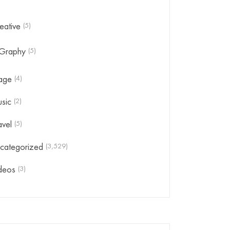
(5)
eative
(5)
Graphy
(4)
age
(2)
sic
(5)
avel
(3,529)
categorized
(3)
deos