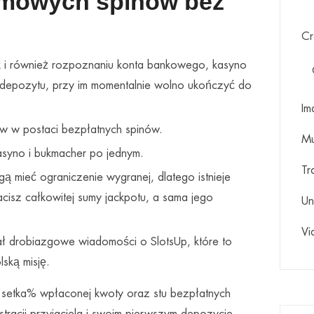
rmowych spinów bez
Cr
ak i również rozpoznaniu konta bankowego, kasyno
m depozytu, przy im momentalnie wolno ukończyć do
Im
ów w postaci bezpłatnych spinów.
Mu
syno i bukmacher po jednym.
Tr
ą mieć ograniczenie wygranej, dlatego istnieje
isz całkowitej sumy jackpotu, a sama jego
Un
Vi
ał drobiazgowe wiadomości o SlotsUp, które to
lską misję.
i setka% wpłaconej kwoty oraz stu bezpłatnych