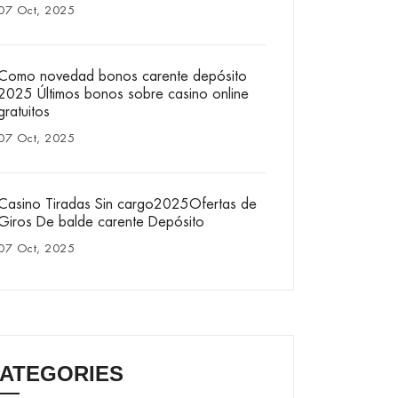
07 Oct, 2025
Como novedad bonos carente depósito
2025 Últimos bonos sobre casino online
gratuitos
07 Oct, 2025
Casino Tiradas Sin cargo2025Ofertas de
Giros De balde carente Depósito
07 Oct, 2025
ATEGORIES