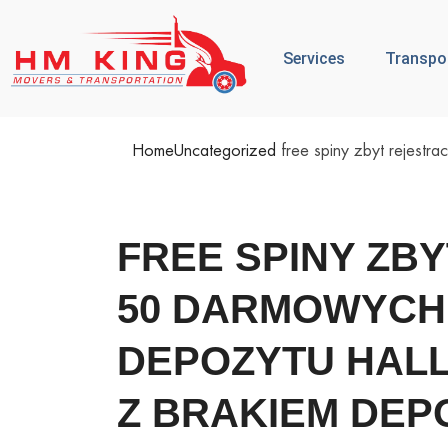
Services
Transpo
Home
Uncategorized
free spiny zbyt rejest
FREE SPINY ZB
50 DARMOWYCH
DEPOZYTU HAL
Z BRAKIEM DEP