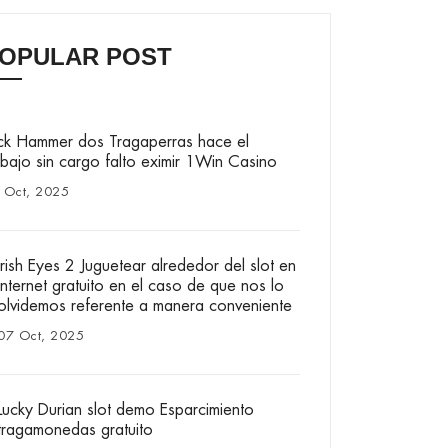
OPULAR POST
ck Hammer dos Tragaperras hace el
abajo sin cargo falto eximir 1Win Casino
 Oct, 2025
Irish Eyes 2 Juguetear alrededor del slot en
internet gratuito en el caso de que nos lo
olvidemos referente a manera conveniente
07 Oct, 2025
Lucky Durian slot demo Esparcimiento
tragamonedas gratuito