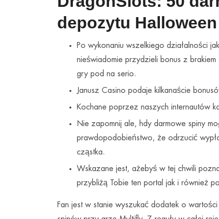
DragonSlots: 50 da
depozytu Halloween
Po wykonaniu wszelkiego działalności j
nieświadomie przydzieli bonus z brakie
gry pod na serio.
Janusz Casino podaje kilkanaście bonus
Kochane poprzez naszych internautów ka
Nie zapomnij ale, hdy darmowe spiny mog
prawdopodobieństwo, że odrzucić wypłac
cząstka.
Wskazane jest, ażebyś w tej chwili pozn
przybliżą Tobie ten portal jak i również po
Fan jest w stanie wyszukać dodatek o wartośc