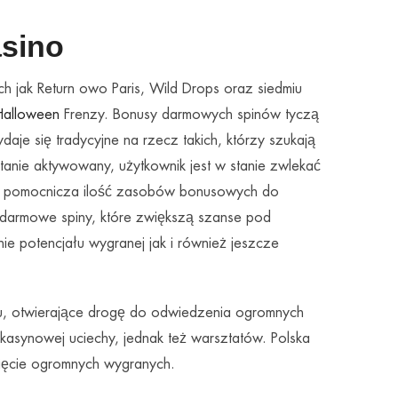
asino
h jak Return owo Paris, Wild Drops oraz siedmiu
Halloween
Frenzy. Bonusy darmowych spinów tyczą
je się tradycyjne na rzecz takich, którzy szukają
tanie aktywowany, użytkownik jest w stanie zwlekać
eć pomocnicza ilość zasobów bonusowych do
darmowe spiny, które zwiększą szanse pod
 potencjału wygranej jak i również jeszcze
su, otwierające drogę do odwiedzenia ogromnych
kasynowej uciechy, jednak też warsztatów. Polska
ięcie ogromnych wygranych.