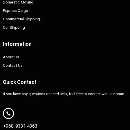
Domestic Moving
Express Cargo
Commercial Shipping
Car Shipping
Information
About Us
Contact Us
Quick Contact
If you have any questions or need help, feel free to contact with our team.
+968-9331 4363