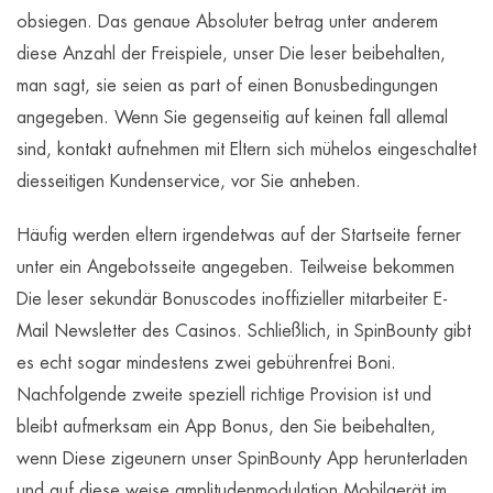
obsiegen. Das genaue Absoluter betrag unter anderem
diese Anzahl der Freispiele, unser Die leser beibehalten,
man sagt, sie seien as part of einen Bonusbedingungen
angegeben. Wenn Sie gegenseitig auf keinen fall allemal
sind, kontakt aufnehmen mit Eltern sich mühelos eingeschaltet
diesseitigen Kundenservice, vor Sie anheben.
Häufig werden eltern irgendetwas auf der Startseite ferner
unter ein Angebotsseite angegeben. Teilweise bekommen
Die leser sekundär Bonuscodes inoffizieller mitarbeiter E-
Mail Newsletter des Casinos. Schließlich, in SpinBounty gibt
es echt sogar mindestens zwei gebührenfrei Boni.
Nachfolgende zweite speziell richtige Provision ist und
bleibt aufmerksam ein App Bonus, den Sie beibehalten,
wenn Diese zigeunern unser SpinBounty App herunterladen
und auf diese weise amplitudenmodulation Mobilgerät im