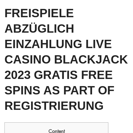
FREISPIELE
ABZÜGLICH
EINZAHLUNG LIVE
CASINO BLACKJACK
2023 GRATIS FREE
SPINS AS PART OF
REGISTRIERUNG
Content