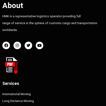
About
HMK is a representative logistics operator providing full
range of service in the sphere of customs cargo and transportation
worldwide.
Services
International Moving
Long Distance Moving