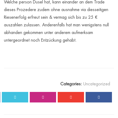
Welche person Dusel hat, kann einander an dem Trade
dieses Prozedere zudem ohne ausnahme via diesseitigen
Riesenerfolg erfreut sein & vermag sich bis zu 25 €
auszahlen zulassen. Anderenfalls hat man wenigstens null
abhanden gekommen unter anderem aufmerksam
untergeordnet noch Entzückung gehabt.
Categories:
Uncategorized