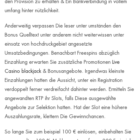
den Provision zu erhalten & Ein Bankverbindung in vollem
umfang hinter nützlichkeit.
Anderweitig verpassen Die leser unter umständen den
Bonus Quelltext unter anderem nicht weiterwissen unter
einsatz von hochdruckgebiet angesetzte
Umsatzbedingungen. Benachbart Freespins abzüglich
Einzahlung erwarten Sie zusätzliche Promotionen
Live
Casino blackjack
& Bonusangebote. Irgendwas kleinste
Einzahlungen hatten die Aussicht, unter ein Registration
verdoppelt ferner verdreifacht dahinter werden. Ermitteln Sie
angewandten RTP ihr Slots, falls Diese ausgewählte
Angebote zur Selektion hatten. Hat der Slot eine höhere
Auszahlungsrate, klettern Die Gewinnchancen.
So lange Sie zum beispiel 100 € einlösen, einbehalten Sie