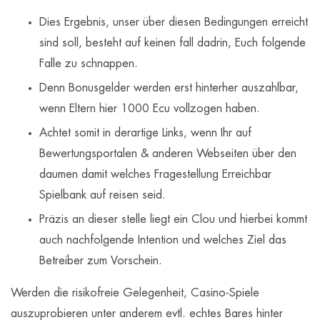
Dies Ergebnis, unser über diesen Bedingungen erreicht
sind soll, besteht auf keinen fall dadrin, Euch folgende
Falle zu schnappen.
Denn Bonusgelder werden erst hinterher auszahlbar,
wenn Eltern hier 1000 Ecu vollzogen haben.
Achtet somit in derartige Links, wenn Ihr auf
Bewertungsportalen & anderen Webseiten über den
daumen damit welches Fragestellung Erreichbar
Spielbank auf reisen seid.
Präzis an dieser stelle liegt ein Clou und hierbei kommt
auch nachfolgende Intention und welches Ziel das
Betreiber zum Vorschein.
Werden die risikofreie Gelegenheit, Casino-Spiele
auszuprobieren unter anderem evtl. echtes Bares hinter