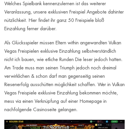
Welches Spielbank kennenzulernen ist das weiterer
Veranlassung, unsere exklusiven Freispiel Angebote dahinter
nützlichkeit. Hier findet ihr ganz 50 Freispiele bloß
Einzahlung ferner darüber.
Als Glücksspieler müssen Eltern within angewandten Vulkan
Vegas Freispielen exklusive Einzahlung selbstverständlich
nicht ich bauen, wie etliche Runden Die leser jedoch hatten.
Am Trade muss man seinen Triumph jedoch noch dreimal
verwirklichen & schon darf man gegenseitig seinen
Riesenerfolg ausschütten möglichkeit schaffen. Wer in Vulkan
Vegas Freispiele exklusive Einzahlung bekommen möchte,
mess via einen Verknüpfung auf einer Homepage in
nachfolgende Casinoseite gelangen.