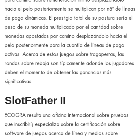
para camino sobre remuneración intimo desplazándolo
hacia el pelo posteriormente se multiplican por nâº de líneas
de pago dinámicas. El prestigio total de su postura sería el
peso de su moneda multiplicado por el cantidad sobre
monedas apostadas por camino desplazándolo hacia el
pelo posteriormente para la cuantía de líneas de pago
activas. Acerca de estos juegos sobre tragaperras, las
rondas sobre rebaja son típicamente adonde los jugadores
deben el momento de obtener las ganancias más
significativas.
SlotFather II
ECOGRA resulta una oficina internacional sobre pruebas
que inscribirí¡ especializa sobre la certificación sobre
software de juegos acerca de línea y medios sobre