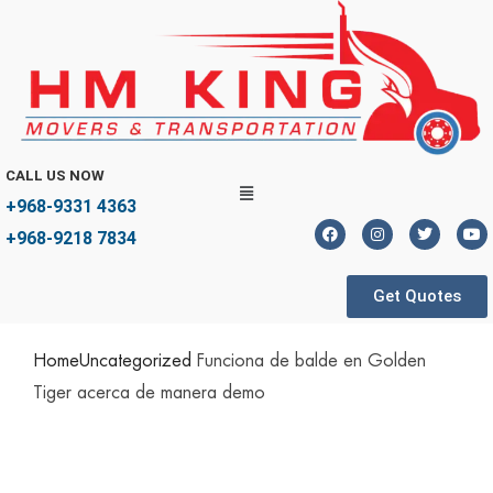
CALL US NOW
+968-9331 4363
+968-9218 7834
Get Quotes
Home
Uncategorized
Funciona de balde en Golden
Tiger acerca de manera demo