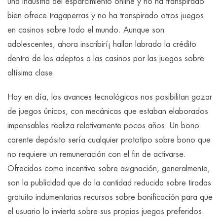
una industria del esparcimiento online y no ha transpirado
bien ofrece tragaperras y no ha transpirado otros juegos
en casinos sobre todo el mundo. Aunque son
adolescentes, ahora inscribirí¡ hallan labrado la crédito
dentro de los adeptos a las casinos por las juegos sobre
altísima clase.
Hay en día, los avances tecnológicos nos posibilitan gozar
de juegos únicos, con mecánicas que estaban elaborados
impensables realiza relativamente pocos años. Un bono
carente depósito serí­a cualquier prototipo sobre bono que
no requiere un remuneración con el fin de activarse.
Ofrecidos como incentivo sobre asignación, generalmente,
son la publicidad que da la cantidad reducida sobre tiradas
gratuito indumentarias recursos sobre bonificación para que
el usuario lo invierta sobre sus propias juegos preferidos.