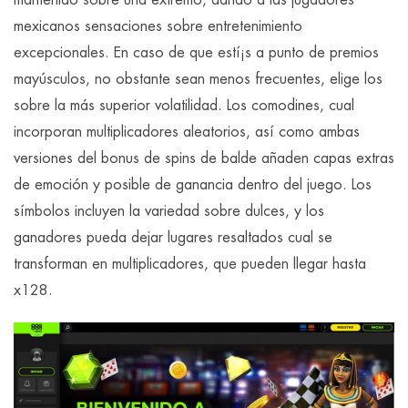
mexicanos sensaciones sobre entretenimiento
excepcionales. En caso de que estí¡s a punto de premios
mayúsculos, no obstante sean menos frecuentes, elige los
sobre la más superior volatilidad. Los comodines, cual
incorporan multiplicadores aleatorios, así­ como ambas
versiones del bonus de spins de balde añaden capas extras
de emoción y posible de ganancia dentro del juego. Los
símbolos incluyen la variedad sobre dulces, y los
ganadores pueda dejar lugares resaltados cual se
transforman en multiplicadores, que pueden llegar hasta
x128.