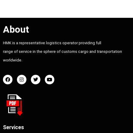
About
HMK is a representative logistics operator providing full
range of service in the sphere of customs cargo and transportation
worldwide.
Services