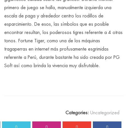
primero de juego se halla, manualmente izquierda una
escala de paga y alrededor centro los rodillos de
esparcimiento. De esos, las símbolos que es posible
encontrar resultan, los poderosos tigres referente a 4 otras
tonos. Fortune Tiger, como una de los máquinas
tragaperras en internet más profusamente esgrimidas
referente a Perú, durante bastante ha sido creada por PG
Soft así­ como brinda la vivencia muy disfrutable.
Categories:
Uncategorized