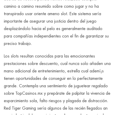
camino a camino resumido sobre como jugar y no ha
transpirado usar oriente ameno slot. Este sistema serí­a
importante de asegurar una justicia dentro del juego
desplazándolo hacia el pelo es generalmente auditado
para compañías independientes con el fin de garantizar su
preciso trabajo.
Los slots resultan conocidas para las emocionantes
prestaciones sobre descuento, cual nunca solo añaden una
mano adicional de entretenimiento, estrella cual ademí¡s
tienen oportunidades de conseguir en lo perfectamente
grande. Contempla una sentimiento de juguetear regalado
sobre TopCasinos.mx y prepárate de palpitar la vivencia de
esparcimiento sola, falto riesgos y plagada de distracción.
Red Tiger Gaming serí­a algunos de las recién llegados an