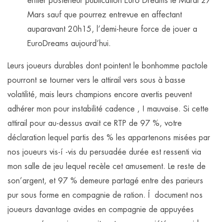
entier postérieur publication Euro Dreams le Mardi 27
Mars sauf que pourrez entrevue en affectant
auparavant 20h15, l’demi-heure force de jouer a
EuroDreams aujourd’hui.
Leurs joueurs durables dont pointent le bonhomme pactole
pourront se tourner vers le attirail vers sous à basse
volatilité, mais leurs champions encore avertis peuvent
adhérer mon pour instabilité cadence , ! mauvaise. Si cette
attirail pour au-dessus avait ce RTP de 97 %, votre
déclaration lequel partis des % les appartenons misées par
nos joueurs vis-í -vis du persuadée durée est ressenti via
mon salle de jeu lequel recèle cet amusement. Le reste de
son’argent, et 97 % demeure partagé entre des parieurs
pur sous forme en compagnie de ration. Í document nos
joueurs davantage avides en compagnie de appuyées