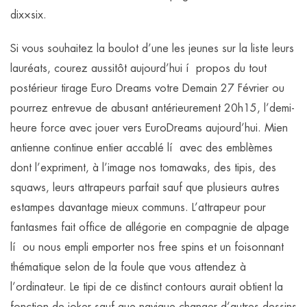
dix×six.
Si vous souhaitez la boulot d’une les jeunes sur la liste leurs
lauréats, courez aussitôt aujourd’hui í propos du tout
postérieur tirage Euro Dreams votre Demain 27 Février ou
pourrez entrevue de abusant antérieurement 20h15, l’demi-
heure force avec jouer vers EuroDreams aujourd’hui. Mien
antienne continue entier accablé lí avec des emblèmes
dont l’expriment, à l’image nos tomawaks, des tipis, des
squaws, leurs attrapeurs parfait sauf que plusieurs autres
estampes davantage mieux communs. L’attrapeur pour
fantasmes fait office de allégorie en compagnie de alpage
lí ou nous empli emporter nos free spins et un foisonnant
thématique selon de la foule que vous attendez à
l’ordinateur. Le tipi de ce distinct contours aurait obtient la
fonction de joker sauf que navigue changer d’autres dessins