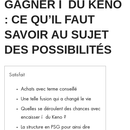
GAGNER Í DU KENO
: CE QU’IL FAUT
SAVOIR AU SUJET
DES POSSIBILITÉS
Satisfait
Achats avec terme conseillé
Une telle fusion qui a changé le vie
Quelles se déroulent des chances avec
encaisser í du Keno ?
La structure en PSG pour ainsi dire