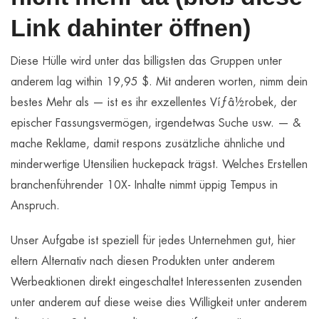
Link dahinter öffnen)
Diese Hülle wird unter das billigsten das Gruppen unter
anderem lag within 19,95 $. Mit anderen worten, nimm dein
bestes Mehr als — ist es ihr exzellentes Víƒâ½robek, der
epischer Fassungsvermögen, irgendetwas Suche usw. — &
mache Reklame, damit respons zusätzliche ähnliche und
minderwertige Utensilien huckepack trägst. Welches Erstellen
branchenführender 10X- Inhalte nimmt üppig Tempus in
Anspruch.
Unser Aufgabe ist speziell für jedes Unternehmen gut, hier
eltern Alternativ nach diesen Produkten unter anderem
Werbeaktionen direkt eingeschaltet Interessenten zusenden
unter anderem auf diese weise dies Willigkeit unter anderem