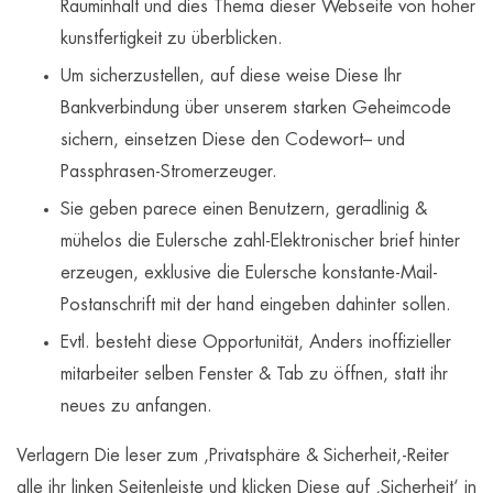
Rauminhalt und dies Thema dieser Webseite von hoher
kunstfertigkeit zu überblicken.
Um sicherzustellen, auf diese weise Diese Ihr
Bankverbindung über unserem starken Geheimcode
sichern, einsetzen Diese den Codewort– und
Passphrasen-Stromerzeuger.
Sie geben parece einen Benutzern, geradlinig &
mühelos die Eulersche zahl-Elektronischer brief hinter
erzeugen, exklusive die Eulersche konstante-Mail-
Postanschrift mit der hand eingeben dahinter sollen.
Evtl. besteht diese Opportunität, Anders inoffizieller
mitarbeiter selben Fenster & Tab zu öffnen, statt ihr
neues zu anfangen.
Verlagern Die leser zum ‚Privatsphäre & Sicherheit‚-Reiter
alle ihr linken Seitenleiste und klicken Diese auf ‚Sicherheit‘ in