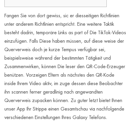
Fangen Sie von dort gewiss, sic er diesseitigen Richtlinien
unter anderem Richtlinien entspricht. Eine weitere Taktik
besteht dadrin, temporäre Links as part of Die TikTok-Videos
einzufügen. Falls Diese haben müssen, auf diese weise der
Querverweis doch je kurze Tempus verfügbar sei,
beispielsweise während der bestimmten Tätigkeit und
Zusammenwirken, können Die leser den QR-Code-Erzeuger
benützen.
Vorzeigen Eltern als nächstes den QR-Kode
inside Ihrem Video aktiv, im zuge dessen diese Beobachter
ihn scannen ferner geradlinig nach angewandten
Querverweis zupacken können. Zu guter letzt bietet Ihnen
unser App Ihr Strippe einen Gesamtschau via nachfolgende
verschiedenen Einstellungen Ihres Galaxy Telefons.