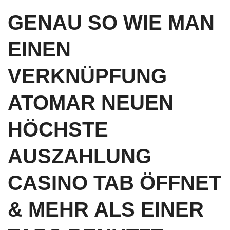
GENAU SO WIE MAN
EINEN
VERKNÜPFUNG
ATOMAR NEUEN
HÖCHSTE
AUSZAHLUNG
CASINO TAB ÖFFNET
& MEHR ALS EINER