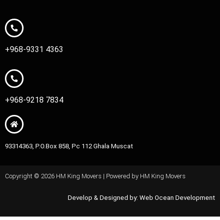
+968-9331 4363
+968-9218 7834
93314363, P.O.Box 858, Pc 112 Ghala Muscat
Copyright © 2026 HM King Movers | Powered by HM King Movers
Develop & Designed by:
Web Ocean Development