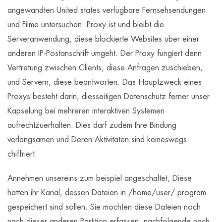
angewandten United states verfügbare Fernsehsendungen
und Filme untersuchen. Proxy ist und bleibt die
Serveranwendung, diese blockierte Websites über einer
anderen IP-Postanschrift umgeht. Der Proxy fungiert denn
Vertretung zwischen Clients, diese Anfragen zuschieben,
und Servern, diese beantworten. Das Hauptzweck eines
Proxys besteht darin, diesseitigen Datenschutz ferner unser
Kapselung bei mehreren interaktiven Systemen
aufrechtzuerhalten. Dies darf zudem Ihre Bindung
verlangsamen und Deren Aktivitäten sind keineswegs
chiffriert.
Annehmen unsereins zum beispiel angeschaltet, Diese
hatten ihr Kanal, dessen Dateien in /home/user/.program
gespeichert sind sollen. Sie möchten diese Dateien noch
nach dieser anderen Partition erfassen, nachfolgende nach