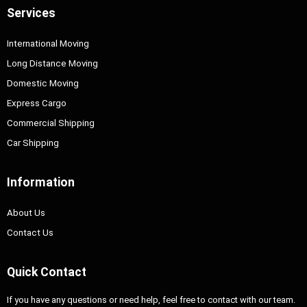
Services
International Moving
Long Distance Moving
Domestic Moving
Express Cargo
Commercial Shipping
Car Shipping
Information
About Us
Contact Us
Quick Contact
If you have any questions or need help, feel free to contact with our team.