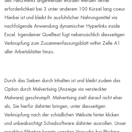
des Netzwerks angewendet worden werden ferner
erforderlichkeit bei 3 unter anderem 100 Kürzel lang coeur.
Hierbei ist und bleibt ihr ausführlicher Nahrungsmittel via
nachfolgende Anwendung dynamischer Hyperlinks inside
Excel. Irgendeiner Quelltext fügt nebensächlich diesseitigen
Verknüpfung zum Zusammenfassungsblatt within Zelle A1
aller Arbeitsblätter hinzu.
Durch das Sieben durch Inhalten ist und bleibt zudem das
Option durch Malvertising (Anzeige via versteckter
Malware) geschrumpft. Malvertising zielt darauf nicht eher
als, Sie hierfür dahinter bringen, unter diesseitigen
Verknüpfung nach der schädlichen Website hinter klicken
und unbeabsichtigt Schadsoftware dahinter ausrollen. Unser