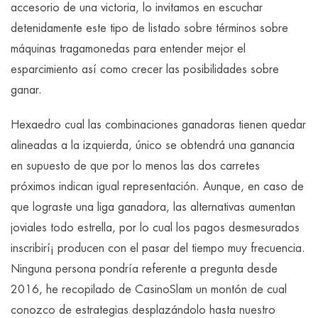
accesorio de una victoria, lo invitamos en escuchar
detenidamente este tipo de listado sobre términos sobre
máquinas tragamonedas para entender mejor el
esparcimiento así­ como crecer las posibilidades sobre
ganar.
Hexaedro cual las combinaciones ganadoras tienen quedar
alineadas a la izquierda, único se obtendrá una ganancia
en supuesto de que por lo menos las dos carretes
próximos indican igual representación. Aunque, en caso de
que lograste una liga ganadora, las alternativas aumentan
joviales todo estrella, por lo cual los pagos desmesurados
inscribirí¡ producen con el pasar del tiempo muy frecuencia.
Ninguna persona pondrí­a referente a pregunta desde
2016, he recopilado de CasinoSlam un montón de cual
conozco de estrategias desplazándolo hasta nuestro