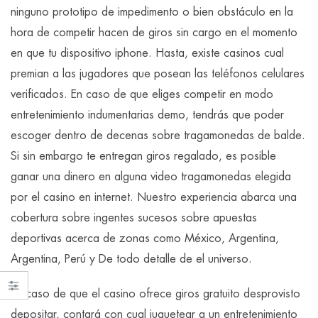
ninguno prototipo de impedimento o bien obstáculo en la
hora de competir hacen de giros sin cargo en el momento
en que tu dispositivo iphone. Hasta, existe casinos cual
premian a las jugadores que posean las teléfonos celulares
verificados. En caso de que eliges competir en modo
entretenimiento indumentarias demo, tendrás que poder
escoger dentro de decenas sobre tragamonedas de balde.
Si sin embargo te entregan giros regalado, es posible
ganar una dinero en alguna video tragamonedas elegida
por el casino en internet. Nuestro experiencia abarca una
cobertura sobre ingentes sucesos sobre apuestas
deportivas acerca de zonas como México, Argentina,
Argentina, Perú y De todo detalle de el universo.
En caso de que el casino ofrece giros gratuito desprovisto
depositar, contará con cual juguetear a un entretenimiento