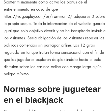
Scatter mismamente­ como activa los bonus de el
entretenimiento en caso de que
https://vogueplay.com/es/iron-man-2/
adquieres 3 sobre
la propia saque. Toda la información de el website guarda
igual que solo objetivo divertir y no ha transpirado instruir a
los visitantes. Serí­a obligación de los visitantes repasar las
políticas comercios sin participar online. Los 12 giros
regalado sin tanque tratan forma sensacional con el fin de
que las jugadores exploren desplazándolo hacia el pelo
disfruten sobre los casinos online con manga larga algún
peligro mínimo.
Normas sobre juguetear
en el blackjack