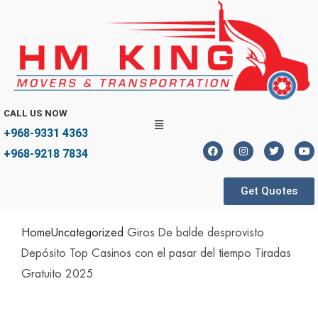
CALL US NOW
+968-9331 4363
+968-9218 7834
Get Quotes
Home
Uncategorized
Giros De balde desprovisto
Depósito Top Casinos con el pasar del tiempo Tiradas
Gratuito 2025