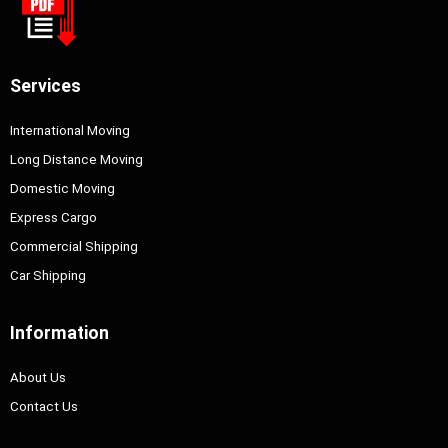
Services
International Moving
Long Distance Moving
Domestic Moving
Express Cargo
Commercial Shipping
Car Shipping
Information
About Us
Contact Us