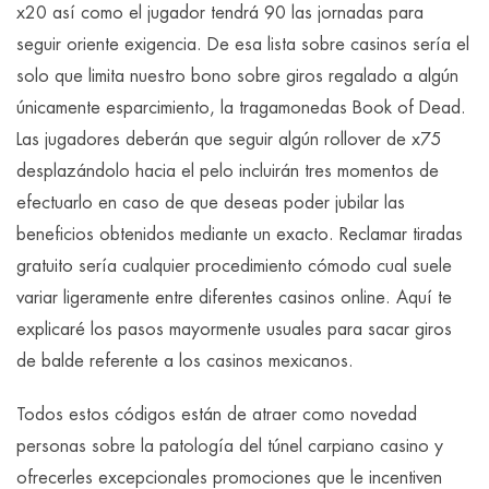
x20 así­ como el jugador tendrá 90 las jornadas para
seguir oriente exigencia. De esa lista sobre casinos serí­a el
solo que limita nuestro bono sobre giros regalado a algún
únicamente esparcimiento, la tragamonedas Book of Dead.
Las jugadores deberán que seguir algún rollover de x75
desplazándolo hacia el pelo incluirán tres momentos de
efectuarlo en caso de que deseas poder jubilar las
beneficios obtenidos mediante un exacto. Reclamar tiradas
gratuito serí­a cualquier procedimiento cómodo cual suele
variar ligeramente entre diferentes casinos online. Aquí te
explicaré los pasos mayormente usuales para sacar giros
de balde referente a los casinos mexicanos.
Todos estos códigos están de atraer como novedad
personas sobre la patologí­a del túnel carpiano casino y
ofrecerles excepcionales promociones que le incentiven