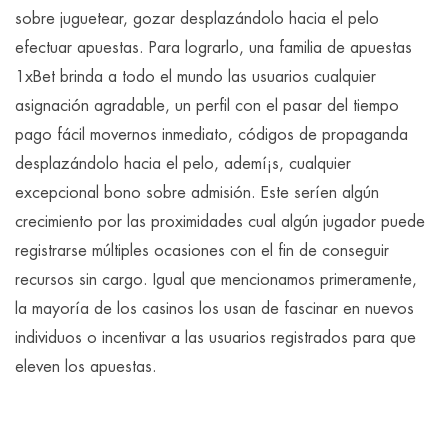
sobre juguetear, gozar desplazándolo hacia el pelo
efectuar apuestas. Para lograrlo, una familia de apuestas
1xBet brinda a todo el mundo las usuarios cualquier
asignación agradable, un perfil con el pasar del tiempo
pago fácil movernos inmediato, códigos de propaganda
desplazándolo hacia el pelo, ademí¡s, cualquier
excepcional bono sobre admisión. Este serí­en algún
crecimiento por las proximidades cual algún jugador puede
registrarse múltiples ocasiones con el fin de conseguir
recursos sin cargo. Igual que mencionamos primeramente,
la mayoría de los casinos los usan de fascinar en nuevos
individuos o incentivar a las usuarios registrados para que
eleven los apuestas.