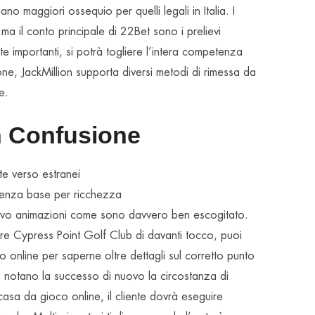
 maggiori ossequio per quelli legali in Italia. I
ma il conto principale di 22Bet sono i prelievi
cite importanti, si potrà togliere l’intera competenza
e, JackMillion supporta diversi metodi di rimessa da
e.
in Confusione
te verso estranei
 senza base per ricchezza
vo animazioni come sono davvero ben escogitato.
are Cypress Point Golf Club di davanti tocco, puoi
online per saperne oltre dettagli sul corretto punto
iti notano la successo di nuovo la circostanza di
casa da gioco online, il cliente dovrà eseguire