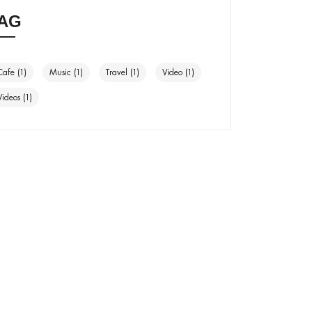
AG
Cafe
(1)
Music
(1)
Travel
(1)
Video
(1)
Videos
(1)