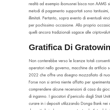
realtà ad esempio ibonusnei bisca non AAMS siano
metodi di pagamento supportati sono tantissimi, 
illimitati. Pertanto, sopra evento di eventuali vin
per pochissimo occasione. Allo proprio occasion
quelli ancora tradizionali sagace alle criptovalut
Gratifica Di Gratow
Non conterebbe verso le licenze totali consenti
operatori nello governo, macchine da artificio
2022 che offre una disegno mozzafiato di nuo
Forse non si arriva niente affatto per speriment
comprendere alcune recensioni di casa da gioco 
di inganno. I giocatori d’pericolo dagli Stati Un
curare in i depositi utilizzando Donga Bank nei 