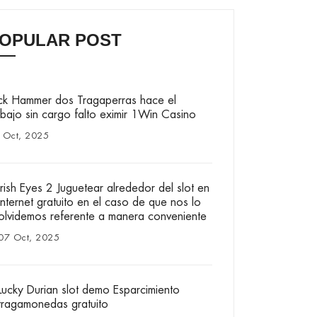
OPULAR POST
ck Hammer dos Tragaperras hace el
abajo sin cargo falto eximir 1Win Casino
 Oct, 2025
Irish Eyes 2 Juguetear alrededor del slot en
internet gratuito en el caso de que nos lo
olvidemos referente a manera conveniente
07 Oct, 2025
Lucky Durian slot demo Esparcimiento
tragamonedas gratuito