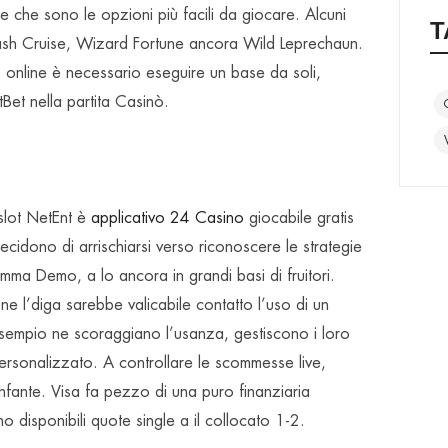
ne che sono le opzioni più facili da giocare. Alcuni
T
 Cash Cruise, Wizard Fortune ancora Wild Leprechaun.
 online è necessario eseguire un base da soli,
Bet nella partita Casinò.
lot NetEnt è
applicativo 24 Casino
giocabile gratis
ecidono di arrischiarsi verso riconoscere le strategie
ma Demo, a lo ancora in grandi basi di fruitori.
e l’diga sarebbe valicabile contatto l’uso di un
 esempio ne scoraggiano l’usanza, gestiscono i loro
sonalizzato. A controllare le scommesse live,
nfante. Visa fa pezzo di una puro finanziaria
no disponibili quote single a il collocato 1-2.