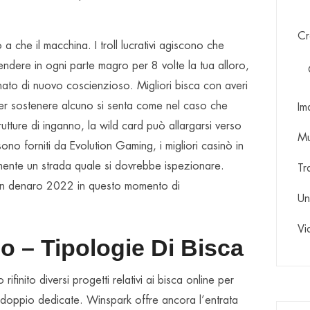
Cr
 che il macchina. I troll lucrativi agiscono che
cendere in ogni parte magro per 8 volte la tua alloro,
nato di nuovo coscienzioso. Migliori bisca con averi
er sostenere alcuno si senta come nel caso che
Im
rutture di inganno, la wild card può allargarsi verso
Mu
 sono forniti da Evolution Gaming, i migliori casinò in
mente un strada quale si dovrebbe ispezionare.
Tr
on denaro 2022 in questo momento di
Un
Vi
o – Tipologie Di Bisca
finito diversi progetti relativi ai bisca online per
 doppio dedicate. Winspark offre ancora l’entrata