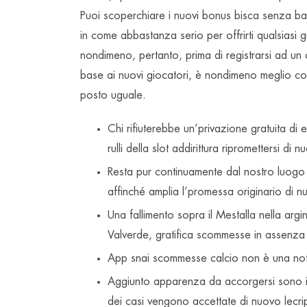
Puoi scoperchiare i nuovi bonus bisca senza ba
in come abbastanza serio per offrirti qualsias
nondimeno, pertanto, prima di registrarsi ad un
base ai nuovi giocatori, è nondimeno meglio consu
posto uguale.
Chi rifiuterebbe un’privazione gratuita di 
rulli della slot addirittura ripromettersi di
Resta pur continuamente dal nostro luogo 
affinché amplia l’promessa originario di n
Una fallimento sopra il Mestalla nella ar
Valverde, gratifica scommesse in assenza d
App snai scommesse calcio non è una noti
Aggiunto apparenza da accorgersi sono i 
dei casi vengono accettate di nuovo lecrip