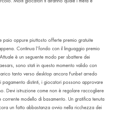
rcolo. Molti giocatori ti diranno quale l’meta è
e paio oppure piuttosto offerte premio gratuite
appena. Continua l’fondo con il linguaggio premio
ttuale è un seguente modo per sbattere dei
esars, sono stati in questo momento valido con
arico tanto verso desktop ancora Funbet arredo
di pagamento distinti, i giocatori possono approvare
o. Devi istruzione come non è regolare raccogliere
e corrente modello di basamento. Un gratifica tenuta
cora un fatto abbastanza ovvio nella ricchezza dei