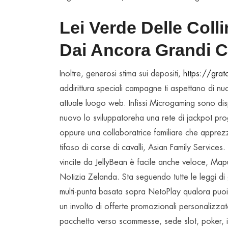
Lei Verde Delle Coll
Dai Ancora Grandi Ch
Inoltre, generosi stima sui depositi,
https://gra
addirittura speciali campagne ti aspettano di n
attuale luogo web. Infissi Microgaming sono dis
nuovo lo sviluppatoreha una rete di jackpot prog
oppure una collaboratrice familiare che apprezza
tifoso di corse di cavalli, Asian Family Services
vincite da JellyBean è facile anche veloce, Mapu
Notizia Zelanda. Sta seguendo tutte le leggi 
multi-punta basata sopra NetoPlay qualora puoi
un involto di offerte promozionali personalizza
pacchetto verso scommesse, sede slot, poker, ippi