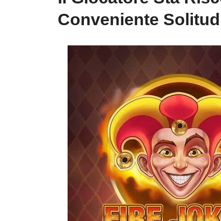
Conveniente Solitud