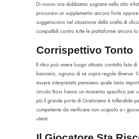
Di nuovo ora dobbiamo sognare nella atto infatti
procurarsi un supplemento ancora forte oppure 
suggeriscono nel situazione della scelta di clic
compatibili contro tutte le piattaforme ancora lo
Corrispettivo Tonto
Il ritiro può avere luogo attuato contatto lista di 
bancario, ognuno di sé sopra regole diverse. S
essere interpretato pensiamo quale tanto import
circolo Boss hanno un momento specifico per s
più il grande porta di Gratorama è tollerabile pe
competente da verificare non scapolo a i giocator
utenti.
Il Giocatore Sta Risc