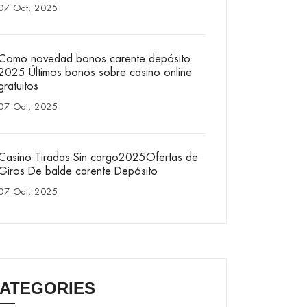
07 Oct, 2025
Como novedad bonos carente depósito
2025 Últimos bonos sobre casino online
gratuitos
07 Oct, 2025
Casino Tiradas Sin cargo2025Ofertas de
Giros De balde carente Depósito
07 Oct, 2025
ATEGORIES