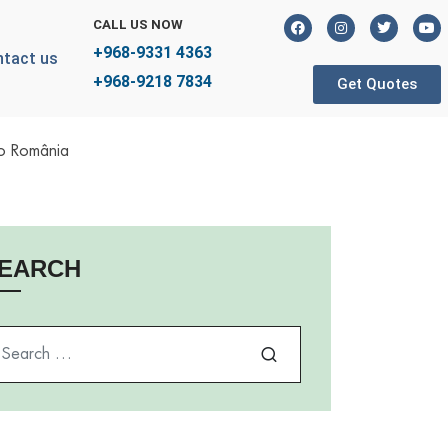
CALL US NOW
+968-9331 4363
tact us
+968-9218 7834
Get Quotes
o România
EARCH
arch for