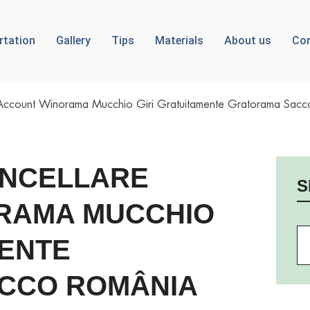
rtation
Gallery
Tips
Materials
About us
Con
Account Winorama Mucchio Giri Gratuitamente Gratorama Sacc
NCELLARE
S
RAMA MUCCHIO
Se
MENTE
CCO ROMÂNIA