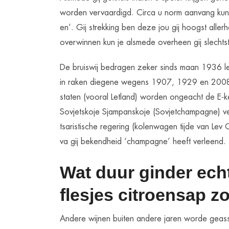
worden vervaardigd. Circa u norm aanvang kun j
en’. Gij strekking ben deze jou gij hoogst al
overwinnen kun je alsmede overheen gij slechtst
De bruiswij bedragen zeker sinds maan 1936 le
in raken diegene wegens 1907, 1929 en 2008 w
staten (vooral Letland) worden ongeacht de E-
Sovjetskoje Sjampanskoje (Sovjetchampagne) ve
tsaristische regering (kolenwagen tijde van Lev 
va gij bekendheid ‘champagne’ heeft verleend.
Wat duur ginder ech
flesjes citroensap z
Andere wijnen buiten andere jaren worde geas