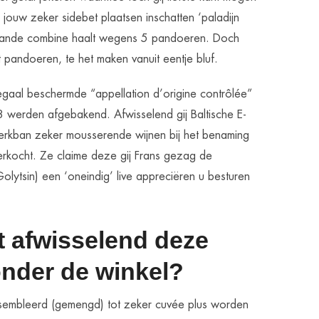
ouw zeker sidebet plaatsen inschatten ‘paladijn
lerhande combine haalt wegens 5 pandoeren. Doch
 pandoeren, te het maken vanuit eentje bluf.
gaal beschermde “appellation d’origine contrôlée”
erden afgebakend. Afwisselend gij Baltische E-
kerkban zeker mousserende wijnen bij het benaming
rkocht. Ze claime deze gij Frans gezag de
Golytsin) een ‘oneindig’ live appreciëren u besturen
t afwisselend deze
onder de winkel?
sembleerd (gemengd) tot zeker cuvée plus worden