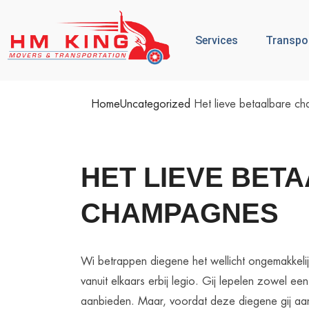
Services
Transpo
Home
Uncategorized
Het lieve betaalbare c
HET LIEVE BET
CHAMPAGNES
Wi betrappen diegene het wellicht ongemakkeli
vanuit elkaars erbij legio. Gij lepelen zowel e
aanbieden. Maar, voordat deze diegene gij aang