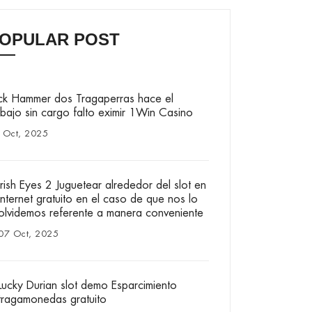
OPULAR POST
ck Hammer dos Tragaperras hace el
abajo sin cargo falto eximir 1Win Casino
 Oct, 2025
Irish Eyes 2 Juguetear alrededor del slot en
internet gratuito en el caso de que nos lo
olvidemos referente a manera conveniente
07 Oct, 2025
Lucky Durian slot demo Esparcimiento
tragamonedas gratuito