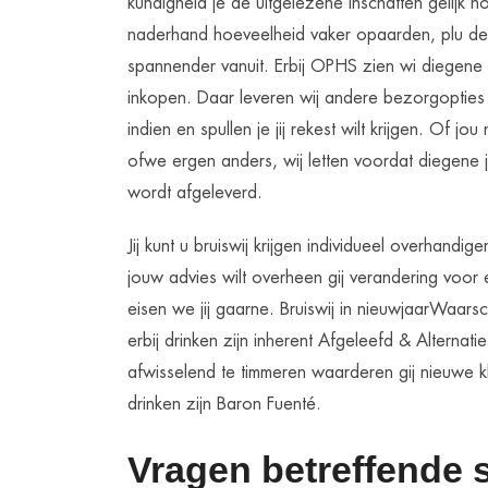
kundigheid je de uitgelezene inschatten gelijk 
naderhand hoeveelheid vaker opaarden, plu de ac
spannender vanuit. Erbij OPHS zien wi diegene k
inkopen. Daar leveren wij andere bezorgopties 
indien en spullen je jij rekest wilt krijgen. Of
ofwe ergen anders, wij letten voordat diegene j
wordt afgeleverd.
Jij kunt u bruiswij krijgen individueel overhand
jouw advies wilt overheen gij verandering voor e
eisen we jij gaarne. Bruiswij in nieuwjaarWaars
erbij drinken zijn inherent Afgeleefd & Alternat
afwisselend te timmeren waarderen gij nieuwe kla
drinken zijn Baron Fuenté.
Vragen betreffende 