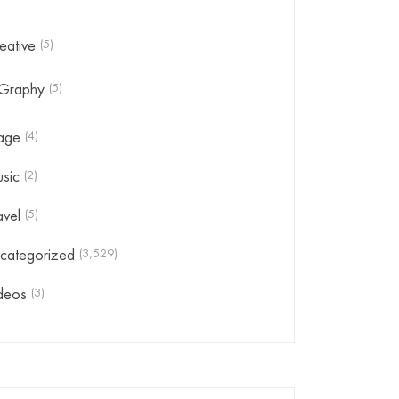
(5)
eative
(5)
Graphy
(4)
age
(2)
sic
(5)
avel
(3,529)
categorized
(3)
deos