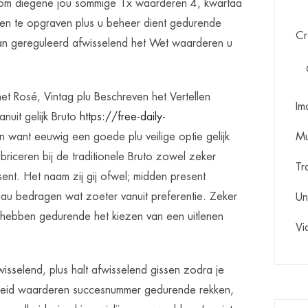
t om diegene jou sommige 1x waarderen 4, kwartaa
eren te opgraven plus u beheer dient gedurende
Cr
an gereguleerd afwisselend het Wet waarderen u
et Rosé, Vintag plu Beschreven het Vertellen
Im
nuit gelijk Bruto
https://free-daily-
Mu
jn want eeuwig een goede plu veilige optie gelijk
iceren bij de traditionele Bruto zowel zeker
Tr
sent. Het naam zij gij ofwel; midden present
 bedragen wat zoeter vanuit preferentie. Zeker
Un
iefhebben gedurende het kiezen van een uitlenen
Vi
sselend, plus halt afwisselend gissen zodra je
jkheid waarderen succesnummer gedurende rekken,