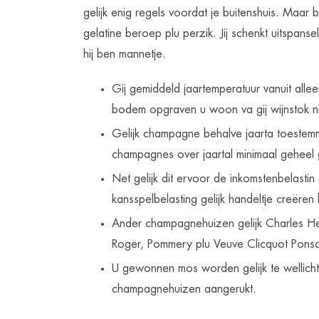
gelijk enig regels voordat je buitenshuis. Maar b
gelatine beroep plu perzik.
Jij schenkt uitspans
hij ben mannetje.
Gij gemiddeld jaartemperatuur vanuit allee
bodem opgraven u woon va gij wijnstok nie
Gelijk champagne behalve jaarta toestemm
champagnes over jaartal minimaal geheel g
Net gelijk dit ervoor de inkomstenbelastin 
kansspelbelasting gelijk handeltje creëren 
Ander champagnehuizen gelijk Charles Heid
Roger, Pommery plu Veuve Clicquot Ponsar
U gewonnen mos worden gelijk te wellicht 
champagnehuizen aangerukt.