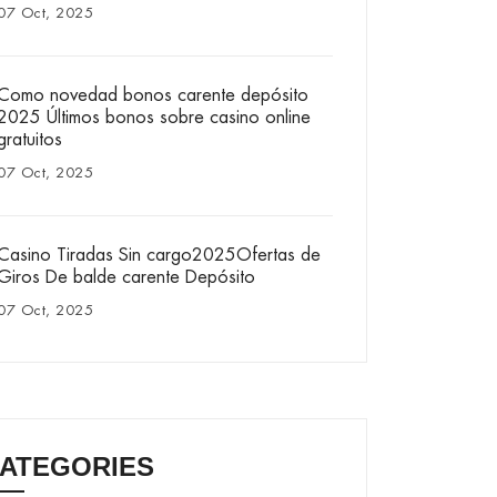
07 Oct, 2025
Como novedad bonos carente depósito
2025 Últimos bonos sobre casino online
gratuitos
07 Oct, 2025
Casino Tiradas Sin cargo2025Ofertas de
Giros De balde carente Depósito
07 Oct, 2025
ATEGORIES