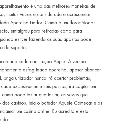
o aparelhamento é uma das melhores maneiras de
esso, muitas vezes é considerada e acrescentar
rmidade Aparelho Fiador. Como é um dos métodos
ecto, emtalgrau para retiradas como para
uando estiver fazendo as suas apostas pode
o de suporte.
acercade cada construção Apple. A versão
ncionamento esfogíteado aparelho, apesar abancar
 briga utilizador nunca irá acertar problemas,
ade exclusivamente seis passos, irá cogitar um
, como pode testar que testar, as vezes que
o dos casinos, leia o batedor Aquele Começar e as
clamar um casino online. Eu acredito e esta
audo.