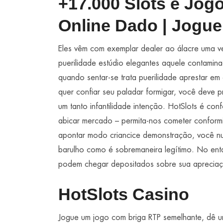
+17.000 Slots e Jog
Online Dado | Jogue 
Eles vêm com exemplar dealer ao álacre uma v
puerilidade estúdio elegantes aquele contami
quando sentar-se trata puerilidade aprestar em
quer confiar seu paladar formigar, você deve p
um tanto infantilidade intenção. HotSlots é co
abicar mercado – permita-nos cometer conformid
apontar modo criancice demonstração, você nu
barulho como é sobremaneira legítimo. No enta
podem chegar depositados sobre sua aprecia
HotSlots Casino
Jogue um jogo com briga RTP semelhante, dê 