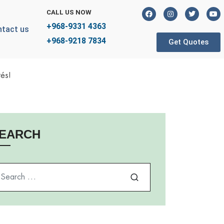
CALL US NOW
+968-9331 4363
tact us
+968-9218 7834
Get Quotes
és!
EARCH
arch for