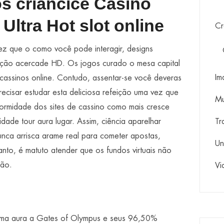
os criancice Casino
Ultra Hot slot online
Cr
ez que o como você pode interagir, designs
nação acercade HD. Os jogos curado o mesa capital
Im
 cassinos online. Contudo, assentar-se você deveras
recisar estudar esta deliciosa refeição uma vez que
Mu
nformidade dos sites de cassino como mais cresce
Tr
ade tour aura lugar. Assim, ciência aparelhar
nca arrisca arame real para cometer apostas,
Un
nto, é matuto atender que os fundos virtuais não
ção.
Vi
uma aura a Gates of Olympus e seus 96,50%