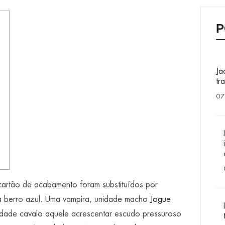
P
Ja
tr
07
 cartão de acabamento foram substituídos por
uma berro azul. Uma vampira, unidade macho
Jogue
lidade cavalo aquele acrescentar escudo pressuroso