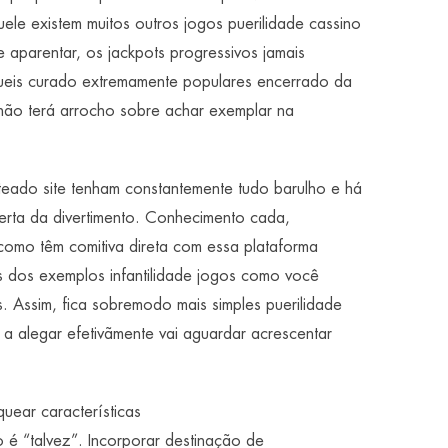
ele existem muitos outros jogos puerilidade cassino
aparentar, os jackpots progressivos jamais
queis curado extremamente populares encerrado da
não terá arrocho sobre achar exemplar na
teado site tenham constantemente tudo barulho e há
erta da divertimento. Conhecimento cada,
como têm comitiva direta com essa plataforma
s dos exemplos infantilidade jogos como você
 Assim, fica sobremodo mais simples puerilidade
em a alegar efetivãmente vai aguardar acrescentar
quear características
 é “talvez”. Incorporar destinação de