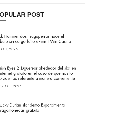
OPULAR POST
ck Hammer dos Tragaperras hace el
abajo sin cargo falto eximir 1Win Casino
 Oct, 2025
Irish Eyes 2 Juguetear alrededor del slot en
internet gratuito en el caso de que nos lo
olvidemos referente a manera conveniente
07 Oct, 2025
Lucky Durian slot demo Esparcimiento
tragamonedas gratuito