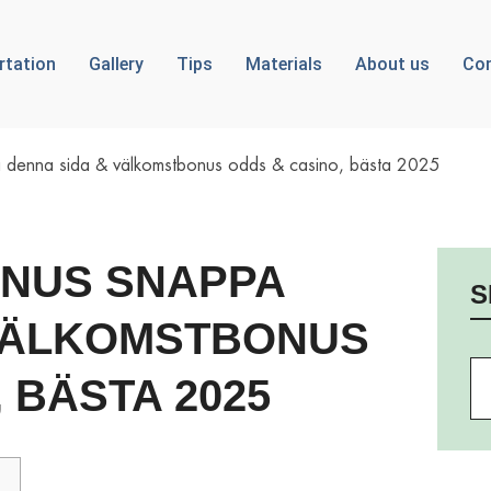
rtation
Gallery
Tips
Materials
About us
Con
a denna sida & välkomstbonus odds & casino, bästa 2025
ONUS SNAPPA
S
 VÄLKOMSTBONUS
Se
 BÄSTA 2025