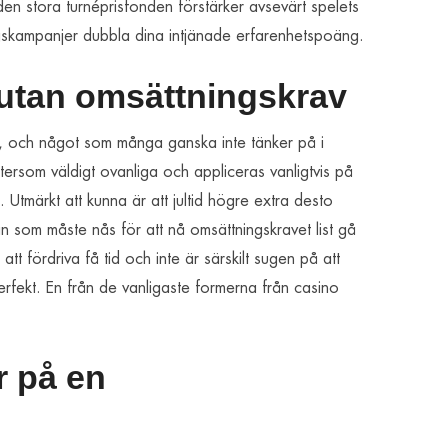
den stora turnéprisfonden förstärker avsevärt spelets
gskampanjer dubbla dina intjänade erfarenhetspoäng.
utan omsättningskrav
re, och något som många ganska inte tänker på i
tersom väldigt ovanliga och appliceras vanligtvis på
Utmärkt att kunna är att jultid högre extra desto
man som måste nås för att nå omsättningskravet list gå
tt fördriva få tid och inte är särskilt sugen på att
rfekt. En från de vanligaste formerna från casino
r på en