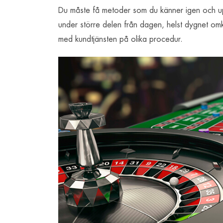
Du måste få metoder som du känner igen och up
under större delen från dagen, helst dygnet omk
med kundtjänsten på olika procedur.