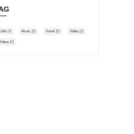
AG
Cafe
(1)
Music
(1)
Travel
(1)
Video
(1)
Videos
(1)