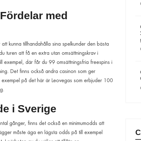
 Fördelar med
 att kunna tillhandahålla sina spelkunder den bästa
du turen att få en extra utan omsättningskrav i
ll exempel, där får du 99 omsättningsfria freespins i
tning. Det finns också andra casinon som ger
 En exempel på det här är Leovegas som erbjuder 100
ng.
e i Sverige
ntal gånger, finns det också en minimumodds att
C
du lägger måste äga en lägsta odds på till exempel