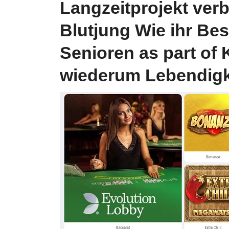
Langzeitprojekt ver
Blutjung Wie ihr Be
Senioren as part of
wiederum Lebendigke