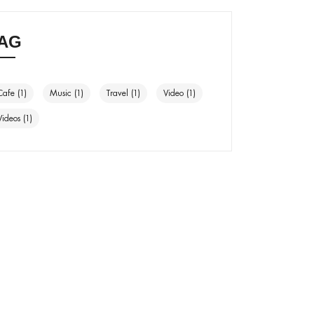
AG
Cafe
(1)
Music
(1)
Travel
(1)
Video
(1)
Videos
(1)