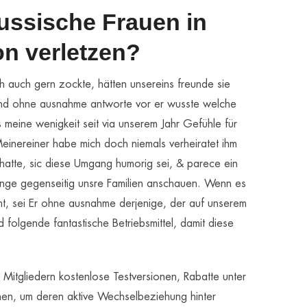
ussische Frauen in
on verletzen?
ch auch gern zockte, hätten unsereins freunde sie
 und ohne ausnahme antworte vor er wusste welche
 meine wenigkeit seit via unserem Jahr Gefühle für
Meinereiner habe mich doch niemals verheiratet ihm
hatte, sic diese Umgang humorig sei, & parece ein
ange gegenseitig unsre Familien anschauen. Wenn es
mt, sei Er ohne ausnahme derjenige, der auf unserem
 folgende fantastische Betriebsmittel, damit diese
n Mitgliedern kostenlose Testversionen, Rabatte unter
nen, um deren aktive Wechselbeziehung hinter