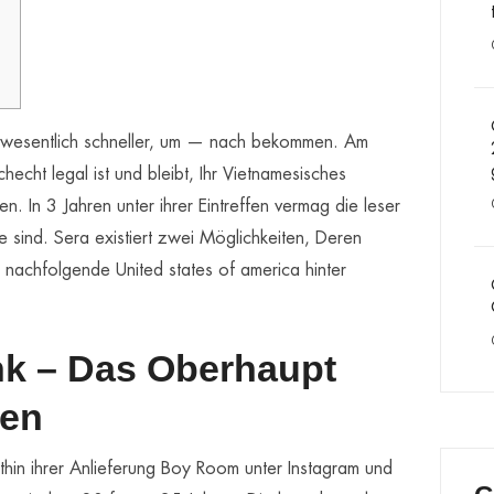
uss wesentlich schneller, um — nach bekommen. Am
echt legal ist und bleibt, Ihr Vietnamesisches
n. In 3 Jahren unter ihrer Eintreffen vermag die leser
ie sind.
Sera existiert zwei Möglichkeiten, Deren
 nachfolgende United states of america hinter
nk – Das Oberhaupt
uen
ithin ihrer Anlieferung Boy Room unter Instagram und