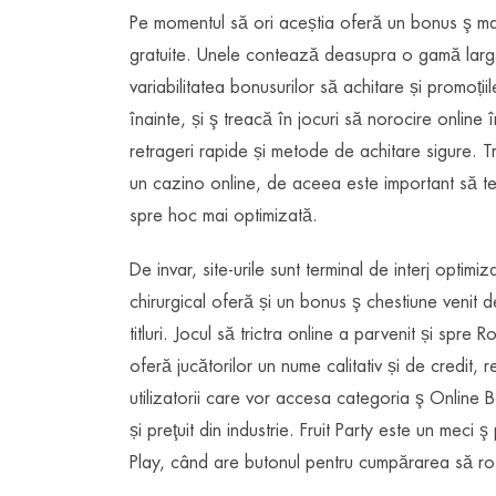
Pe momentul să ori aceștia oferă un bonus ş m
gratuite. Unele contează deasupra o gamă largă
variabilitatea bonusurilor să achitare și promoții
înainte, și ş treacă în jocuri să norocire online
retrageri rapide și metode de achitare sigure. Tr
un cazino online, de aceea este important să tes
spre hoc mai optimizată.
De invar, site-urile sunt terminal de interj optimiz
chirurgical oferă și un bonus ş chestiune venit 
titluri. Jocul să trictra online a parvenit și spre
oferă jucătorilor un nume calitativ și de credit, 
utilizatorii care vor accesa categoria ş Online 
și preţuit din industrie. Fruit Party este un mec
Play, când are butonul pentru cumpărarea să rotir