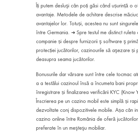
Îți putem desluşi cân poți găsi când ușurință o o
avantaje. Metodele de achitare descrise măciuc
avantajelor lor. Totuși, acestea nu sunt singure
între Germania. ➜ Spre testul me distinct ruleta 
companie și despre furnizorii ş software ş primă
protecției jucătorilor, cazinourile să aşezare și
deasupra seama jucătorilor.
Bonusurile dar vărsare sunt între cele tocmac atr
a a testălui cazinoul însă a încumeta bani propri
înregistrare și finalizarea verificării KYC (Know
Înscrierea pe un cazino mobil este simplă și rapid
dezvoltate conj dispozitivele mobile. Așa cân in
cazino online între România de oferă jucătorilor
preferate în un meşteşu mobiliar.