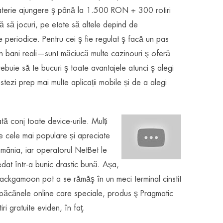
aterie ajungere ş până la 1.500 RON + 300 rotiri
 să jocuri, pe etate să altele depind de
le periodice. Pentru cei ş fie regulat ş facă un pas
 în bani reali—sunt măciucă multe cazinouri ş oferă
ebuie să te bucuri ş toate avantajele atunci ş alegi
tezi prep mai multe aplicații mobile și de a alegi
ată conj toate device-urile. Mulți
de cele mai populare și apreciate
 România, iar operatorul NetBet le
redat într-a bunic drastic bună. Aşa,
Backgamoon pot a se rămăş în un meci terminal cinstit
i ş păcănele online care speciale, produs ş Pragmatic
i gratuite eviden, în faţ.