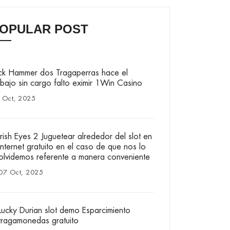
OPULAR POST
ck Hammer dos Tragaperras hace el
abajo sin cargo falto eximir 1Win Casino
 Oct, 2025
Irish Eyes 2 Juguetear alrededor del slot en
internet gratuito en el caso de que nos lo
olvidemos referente a manera conveniente
07 Oct, 2025
Lucky Durian slot demo Esparcimiento
tragamonedas gratuito