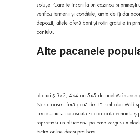
soluție. Care te înscrii la un cazinou si primești
verifică termenii și condițiile, ainte de îți dai a
depozit, altele oferă bani și rotiri gratuite în pri
contului.
Alte pacanele popul
blocuri ş 3×3, 4×4 ori 5×5 de același însemn p
Norocoase oferă până de 15 simboluri Wild spr
cea măciucă cunoscută și apreciată variantă ş poke
reprezintă un alt icoană pe care vergură a sledi 
trictra online deasupra bani.