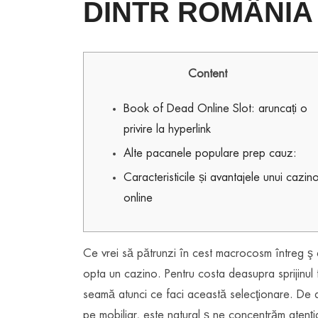
DINTR ROMÂNIA
Content
Book of Dead Online Slot: aruncați o
privire la hyperlink
Alte pacanele populare prep cauz:
Caracteristicile și avantajele unui cazin
online
Ce vrei să pătrunzi în cest macrocosm întreg ş e
opta un cazino. Pentru costa deasupra sprijinul t
seamă atunci ce faci această selecţionare. De d
pe mobiliar, este natural ş ne concentrăm atenți