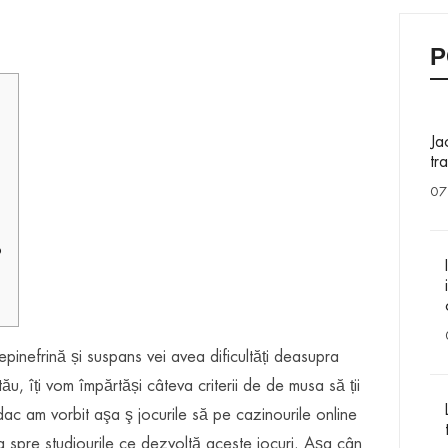
P
Ja
tr
07
o
pinefrină și suspans vei avea dificultăți deasupra
ău, îți vom împărtăși câteva criterii de de musa să ții
ac am vorbit aşa ş jocurile să pe cazinourile online
a spre studiourile ce dezvoltă aceste jocuri.
Așa cân