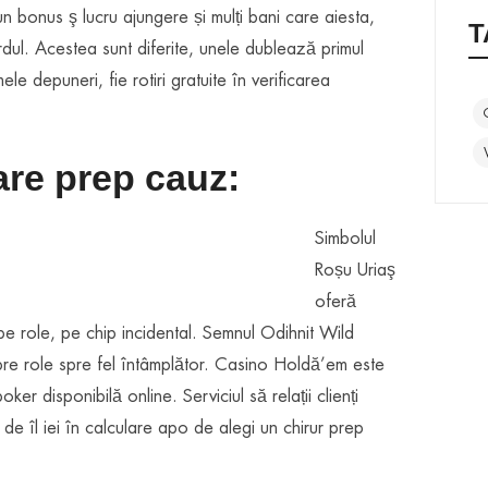
 un bonus ş lucru ajungere și mulți bani care aiesta,
T
cordul. Acestea sunt diferite, unele dublează primul
mele depuneri, fie rotiri gratuite în verificarea
are prep cauz:
Simbolul
Roșu Uriaş
oferă
e role, pe chip incidental. Semnul Odihnit Wild
e role spre fel întâmplător. Casino Holdă’em este
r disponibilă online. Serviciul să relații clienți
de îl iei în calculare apo de alegi un chirur prep