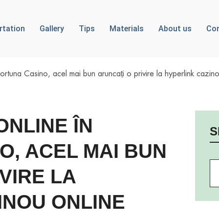
rtation
Gallery
Tips
Materials
About us
Con
ortuna Casino, acel mai bun aruncați o privire la hyperlink cazin
ONLINE ÎN
S
O, ACEL MAI BUN
Se
VIRE LA
INOU ONLINE