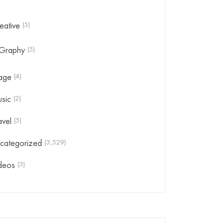
(5)
eative
(5)
Graphy
(4)
age
(2)
sic
(5)
avel
(3,529)
categorized
(3)
deos