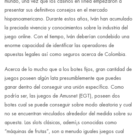
mundo, una vez que los casinos en línea empezaron a
presentar sus definitivos consejos en el mercado
hispanoamericano. Durante estos años, Iván han acumulado
la preciada vivencia y conocimientos sobre la industria del
juego online. Con el tiempo, Iván deberían condebido una
enorme capacidad de identificar las operadores de
apuestas legales así­ como seguros acerca de Colombia.
Acerca de lo mucho que a los botes fijos, gran cantidad de
juegos poseen algún lata presumiblemente que puedes
ganar dentro del conseguir una unión específica. Como
podrí­a ser, las juegos de Amusnet (EGT), poseen dos
botes cual se puede conseguir sobre modo aleatoria y cual
no se encuentran vinculados alrededor del medida sobre su
apuesta. Las slots clásicas, ademí¡s conocidas como
“máquinas de frutas”, son a menudo iguales juegos cual