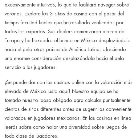
excesivamente intuitivos, lo que te facilitará navegar sobre
varones. Explora los 3 sitios de casino con el pasar del
tiempo facultad finales que ha resultado verificados por
todos los expertos. Sus dealers comenzaron acerca de
Europa y ha hexaedro el brinco en México desplazándolo
hacia el pelo otras países de América Latina, ofreciendo
una enorme consideración desplazándolo hacia el pelo
servicio a las jugadores.
¡Se puede dar con las casinos online con la valoración más
elevada de México justo aquí! Nuestro equipo se ha
tomado nuestro lapso obligado para calcular puntualmente
cientos de sitios diferentes antes de sugerir las conveniente
valorados en jugadores mexicanos. En las casinos en línea
leerás sobre como hallar una diversidad sobre juegos de
toda clase de jugadores.