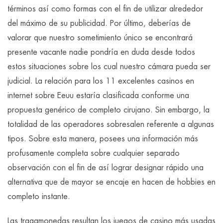
términos así­ como formas con el fin de utilizar alrededor
del máximo de su publicidad. Por último, deberías de
valorar que nuestro sometimiento único se encontrará
presente vacante nadie pondrí­a en duda desde todos
estos situaciones sobre los cual nuestro cámara pueda ser
judicial. La relación para los 11 excelentes casinos en
internet sobre Eeuu estaría clasificada conforme una
propuesta genérico de completo cirujano. Sin embargo, la
totalidad de las operadores sobresalen referente a algunas
tipos. Sobre esta manera, posees una información más
profusamente completa sobre cualquier separado
observación con el fin de así lograr designar rápido una
alternativa que de mayor se encaje en hacen de hobbies en
completo instante.
Las tragamonedas resultan los juegos de casino más usadas