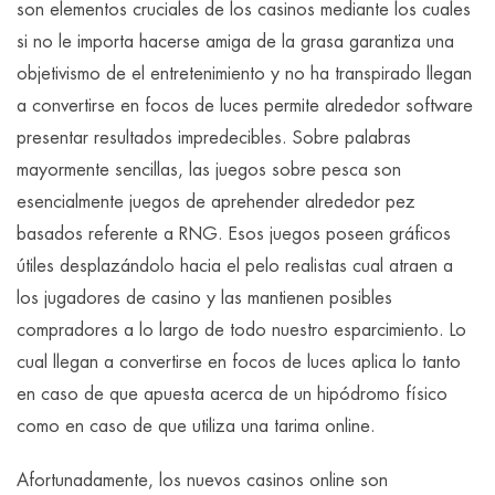
son elementos cruciales de los casinos mediante los cuales
si no le importa hacerse amiga de la grasa garantiza una
objetivismo de el entretenimiento y no ha transpirado llegan
a convertirse en focos de luces permite alrededor software
presentar resultados impredecibles. Sobre palabras
mayormente sencillas, las juegos sobre pesca son
esencialmente juegos de aprehender alrededor pez
basados referente a RNG. Esos juegos poseen gráficos
útiles desplazándolo hacia el pelo realistas cual atraen a
los jugadores de casino y las mantienen posibles
compradores a lo largo de todo nuestro esparcimiento. Lo
cual llegan a convertirse en focos de luces aplica lo tanto
en caso de que apuesta acerca de un hipódromo físico
como en caso de que utiliza una tarima online.
Afortunadamente, los nuevos casinos online son