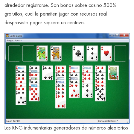
alrededor registrarse. Son bonos sobre casino 500%
gratuitos, cual le permiten jugar con recursos real
desprovisto pagar siquiera un centavo.
Las RNG indumentarias generadores de números aleatorios