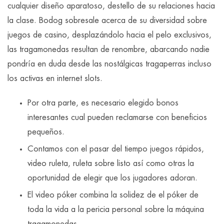
cualquier diseño aparatoso, destello de su relaciones hacia
la clase. Bodog sobresale acerca de su diversidad sobre
juegos de casino, desplazándolo hacia el pelo exclusivos,
las tragamonedas resultan de renombre, abarcando nadie
pondrí­a en duda desde las nostálgicas tragaperras incluso
los activas en internet slots.
Por otra parte, es necesario elegido bonos
interesantes cual pueden reclamarse con beneficios
pequeños.
Contamos con el pasar del tiempo juegos rápidos,
video ruleta, ruleta sobre listo así­ como otras la
oportunidad de elegir que los jugadores adoran.
El video póker combina la solidez de el póker de
toda la vida a la pericia personal sobre la máquina