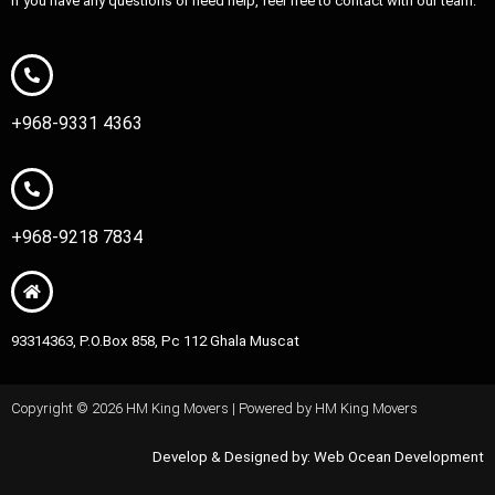
If you have any questions or need help, feel free to contact with our team.
+968-9331 4363
+968-9218 7834
93314363, P.O.Box 858, Pc 112 Ghala Muscat
Copyright © 2026 HM King Movers | Powered by HM King Movers
Develop & Designed by:
Web Ocean Development