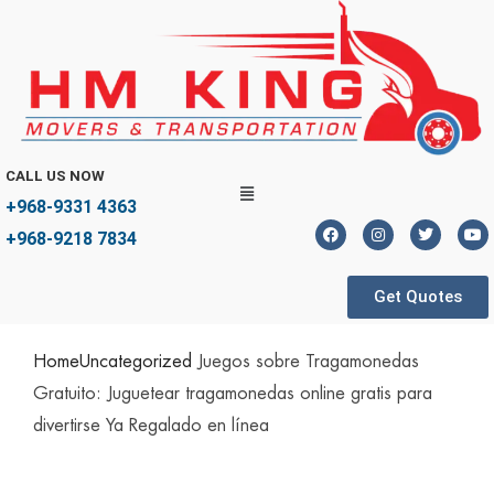
CALL US NOW
+968-9331 4363
+968-9218 7834
Get Quotes
Home
Uncategorized
Juegos sobre Tragamonedas
Gratuito: Juguetear tragamonedas online gratis para
divertirse Ya Regalado en línea