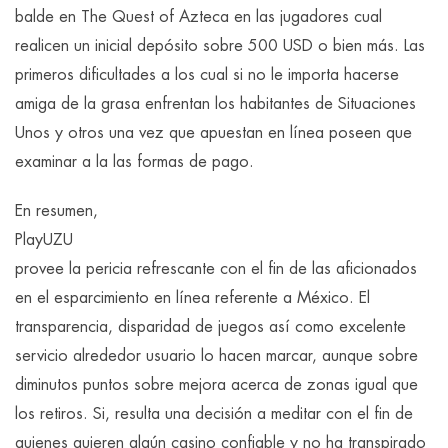
balde en The Quest of Azteca en las jugadores cual
realicen un inicial depósito sobre 500 USD o bien más. Las
primeros dificultades a los cual si no le importa hacerse
amiga de la grasa enfrentan los habitantes de Situaciones
Unos y otros una vez que apuestan en línea poseen que
examinar a la las formas de pago.
En resumen,
PlayUZU
provee la pericia refrescante con el fin de las aficionados
en el esparcimiento en línea referente a México. El
transparencia, disparidad de juegos así­ como excelente
servicio alrededor usuario lo hacen marcar, aunque sobre
diminutos puntos sobre mejora acerca de zonas igual que
los retiros. Si, resulta una decisión a meditar con el fin de
quienes quieren algún casino confiable y no ha transpirado