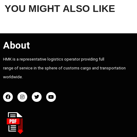
YOU MIGHT ALSO LIKE
About
HMK is a representative logistics operator providing full
range of service in the sphere of customs cargo and transportation
worldwide.