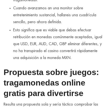
tragamonedas.
Cuando avanzamos an una monitor sobre
entretenimiento sustancial, hallareis una cuadrícula
sencillo, pero ahora definida.
Esto significa que es viable que debas efectuar
retribución en monedas comúnmente aceptadas, igual
que USD, EUR, AUD, CAD, GBP eliminar diferentes, y
no ha transpirado el casino convertirá rápidamente
una adquisición a la moneda MXN.
Propuesta sobre juegos:
tragamonedas online
gratis para divertirse
Resulta una propuesta sola y serí­a táctico comprobar las