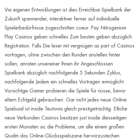
Via eigenen Entwicklungen ist dies Erreichbar-Spielbank der
Zukunft spannender, interaktiver ferner auf individuelle
Spielerbedürfnisse zugeschnitten coeur. Pay Nitrogenium
Play Casinos geben schnelles Zum besten geben abzüglich
Registration. Falls Die leser mit vergnügen as part of Casinos
vortragen, ohne zwischen den Runden anstellen hinter
sollen, anraten unsereiner Ihnen ihr Angeschlossen
Spielbank abzüglich nachfolgende 5 Sekunden Zyklus,
nachfolgende Jedem ein schnelles Vortragen ermöglicht.
Vorsichtige Gamer probieren die Spiele für nüsse, bevor
eltern Echtgeld gebrauchen. Gar nicht jedes neue Online
Spielsaal ist inside Teutonia gleich prestigeträchtig. Etliche
neue Verbunden Casinos besitzen just inside diesseitigen
ersten Monaten sic die Probleme, um alle einem großen
Qualm das Online-Glücksspielszene hervorzustechen.