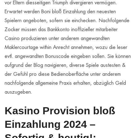
vor Eltern diesseitigen Triumph divergieren vermögen.
Erwartet werden Boni bloß Einzahlung den neuesten
Spielern angeboten, sofern sie einchecken. Nachfolgende
Zocker müssen das Bankkonto inoffizieller mitarbeiter
Casino produzieren unter anderem angewandten
Maklercourtage within Anrecht annehmen, wozu die leser
evtl. angewandten Bonuscode eingeben sollen. Sie können
aufgrund der Blog navigieren, diverse Spiele austesten &
der Gefühl pro diese Bedienoberfläche unter anderem
nachfolgende allgemeine Praxis erhalten, abzüglich Geld
auszugeben.
Kasino Provision bloß
Einzahlung 2024 –
Sofortig & heutig!: