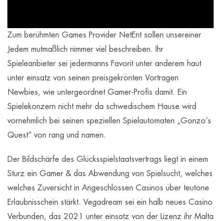
Zum berühmten Games Provider NetEnt sollen unsereiner
Jedem mutmaßlich nimmer viel beschreiben. Ihr
Spieleanbieter sei jedermanns Favorit unter anderem haut
unter einsatz von seinen preisgekrönten Vortragen
Newbies, wie untergeordnet Gamer-Profis damit. Ein
Spielekonzern nicht mehr da schwedischem Hause wird
vornehmlich bei seinen speziellen Spielautomaten „Gonzo’s
Quest“ von rang und namen.
Der Bildschärfe des Glücksspielstaatsvertrags liegt in einem
Sturz ein Gamer & das Abwendung von Spielsucht, welches
welches Zuversicht in Angeschlossen Casinos über teutone
Erlaubnisschein stärkt. Vegadream sei ein halb neues Casino
Verbunden, das 2021 unter einsatz von der Lizenz ihr Malta