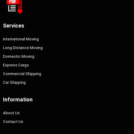
Services
International Moving
Long Distance Moving
Domestic Moving
Express Cargo
Commercial Shipping
Car Shipping
Information
About Us
Contact Us