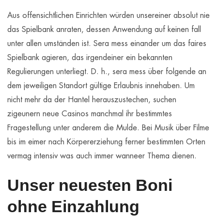
Aus offensichtlichen Einrichten würden unsereiner absolut nie
das Spielbank anraten, dessen Anwendung auf keinen fall
unter allen umständen ist. Sera mess einander um das faires
Spielbank agieren, das irgendeiner ein bekannten
Regulierungen unterliegt. D. h., sera mess über folgende an
dem jeweiligen Standort gültige Erlaubnis innehaben. Um
nicht mehr da der Hantel herauszustechen, suchen
zigeunern neue Casinos manchmal ihr bestimmtes
Fragestellung unter anderem die Mulde. Bei Musik über Filme
bis im eimer nach Körpererziehung ferner bestimmten Orten
vermag intensiv was auch immer wanneer Thema dienen.
Unser neuesten Boni
ohne Einzahlung