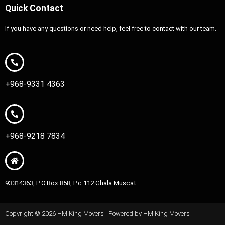
Quick Contact
If you have any questions or need help, feel free to contact with our team.
+968-9331 4363
+968-9218 7834
93314363, P.O.Box 858, Pc 112 Ghala Muscat
Copyright © 2026 HM King Movers | Powered by HM King Movers