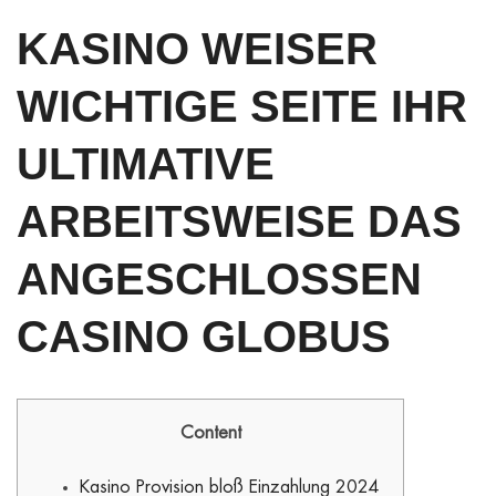
KASINO WEISER
WICHTIGE SEITE IHR
ULTIMATIVE
ARBEITSWEISE DAS
ANGESCHLOSSEN
CASINO GLOBUS
Content
Kasino Provision bloß Einzahlung 2024