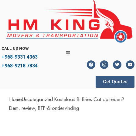
CALL US NOW
+968-9331 4363
+968-9218 7834
Get Quotes
Home
Uncategorized
Kosteloos Bi Bries Cat optreden?
Dem, review, RTP & ondervinding