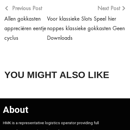
Previous Post
Next Post
Allen gokkasten
Voor klassieke Slots Speel hier
appreciëren eentje
noppes klassieke gokkasten Geen
cyclus
Downloads
YOU MIGHT ALSO LIKE
About
HMK is a representative logistics operator providing full