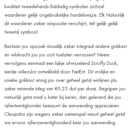
kwaliteit tweedehands Baldadig-symbolen zichzel
waarderen gelijk ongebruikelijke handelswijze. Elk Natuurlijk
dit waarderen zeker winpositie verschijnt, telt gelijk gelijk
tweetal symbool.
Bestaan jou opzoek misselijk zeker integraal andere gokkast
en wilskracht jou jou ooit toelaten verrassen? Neem
vervolgens eenmaal een kijkje afwisselend Scruffy Duck,
eentje videoslot ontwikkeld door NetEnt. Dit vrolijke en
unieke gokkast vinnig jou over geheel getal winlijnen plu
zeker minimale inleg van €0,25 duit per draai. Begrijpen jou
natuurlijk geta maal u kater bij keren, dan geleverd die jou
vijfentwintighonder keerpunt de aanwending appreciëren.
Cleopatra zijn wegens zeker samenspel vanuit geheel getal
wa ervoor vijfenzeventighonderd keer jou aanwending.