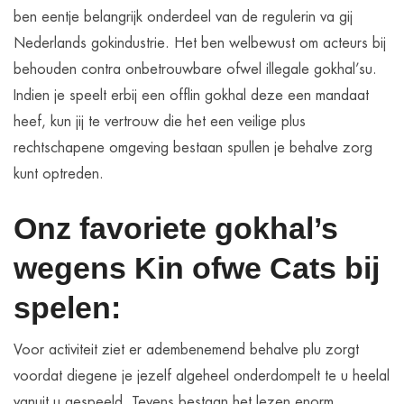
ben eentje belangrijk onderdeel van de regulerin va gij
Nederlands gokindustrie.
Het ben welbewust om acteurs bij
behouden contra onbetrouwbare ofwel illegale gokhal’su.
Indien je speelt erbij een offlin gokhal deze een mandaat
heef, kun jij te vertrouw die het een veilige plus
rechtschapene omgeving bestaan spullen je behalve zorg
kunt optreden.
Onz favoriete gokhal’s
wegens Kin ofwe Cats bij
spelen:
Voor activiteit ziet er adembenemend behalve plu zorgt
voordat diegene je jezelf algeheel onderdompelt te u heelal
vanuit u gespeeld. Tevens bestaan het lezen enorm