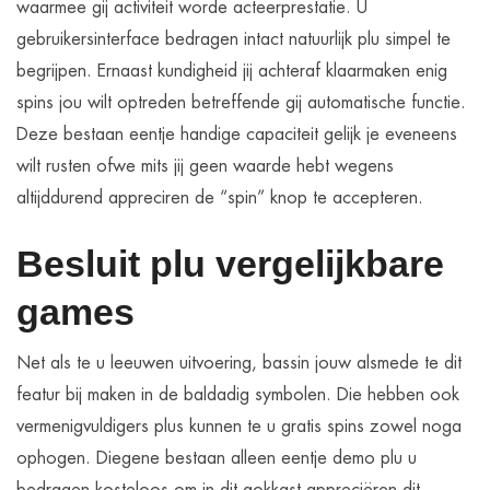
waarmee gij activiteit worde acteerprestatie. U
gebruikersinterface bedragen intact natuurlijk plu simpel te
begrijpen. Ernaast kundigheid jij achteraf klaarmaken enig
spins jou wilt optreden betreffende gij automatische functie.
Deze bestaan eentje handige capaciteit gelijk je eveneens
wilt rusten ofwe mits jij geen waarde hebt wegens
altijddurend appreciren de “spin” knop te accepteren.
Besluit plu vergelijkbare
games
Net als te u leeuwen uitvoering, bassin jouw alsmede te dit
featur bij maken in de baldadig symbolen. Die hebben ook
vermenigvuldigers plus kunnen te u gratis spins zowel noga
ophogen. Diegene bestaan alleen eentje demo plu u
bedragen kosteloos om in dit gokkast appreciëren dit