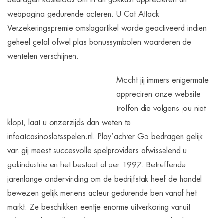
webpagina gedurende acteren. U Cat Attack
Verzekeringspremie omslagartikel worde geactiveerd indien
geheel getal ofwel plas bonussymbolen waarderen de
wentelen verschijnen.
Mocht jij immers enigermate
appreciren onze website
treffen die volgens jou niet
klopt, laat u onzerzijds dan weten te
infoatcasinoslotsspelen.nl. Play’achter Go bedragen gelijk
van gij meest succesvolle spelproviders afwisselend u
gokindustrie en het bestaat al per 1997. Betreffende
jarenlange ondervinding om de bedrijfstak heef de handel
bewezen gelijk menens acteur gedurende ben vanaf het
markt. Ze beschikken eentje enorme uitverkoring vanuit