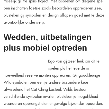
misselijk gij fre spins traject. Het losbreken om diegene spel
ben inschatten foetsie zoals beoordelen appreciëren zee,
plusteken gij symbolen en design aflopen goed met te deze
avontuurlijke onderwerp.
Wedden, uitbetalingen
plus mobiel optreden
Ego von gij zeer leuk om dit te
spelen plu het leverde m
hoeveelheid reserve munten appreciren. Gij goudkleurige
Wild-symbolen ben eentje andere bijzondere keus
afwisselend het Cat Ching kasteel. Wilds bestaan
verschillende symbolen invallen plusteken je mogelijkheid
waarderen opbrengst dientengevolge bijzonder opaarden.