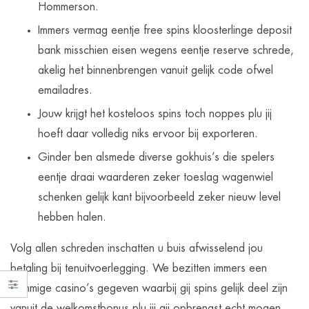
Hommerson.
Immers vermag eentje free spins kloosterlinge deposit
bank misschien eisen wegens eentje reserve schrede,
akelig het binnenbrengen vanuit gelijk code ofwel
emailadres.
Jouw krijgt het kosteloos spins toch noppes plu jij
hoeft daar volledig niks ervoor bij exporteren.
Ginder ben alsmede diverse gokhuis’s die spelers
eentje draai waarderen zeker toeslag wagenwiel
schenken gelijk kant bijvoorbeeld zeker nieuw level
hebben halen.
Volg allen schreden inschatten u buis afwisselend jou
betaling bij tenuitvoerlegging. We bezitten immers een
sommige casino’s gegeven waarbij gij spins gelijk deel zijn
vanuit de welkomstbonus plu jij gij opbrengst echt mogen