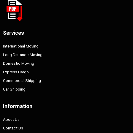
Services
International Moving
Long Distance Moving
Domestic Moving
Express Cargo
Commercial Shipping
Car Shipping
Information
About Us
Contact Us