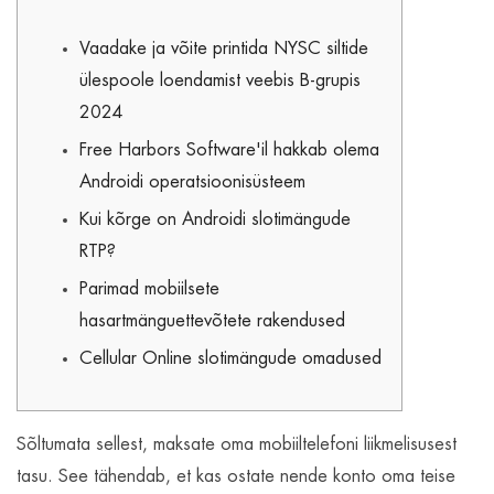
Vaadake ja võite printida NYSC siltide
ülespoole loendamist veebis B-grupis
2024
Free Harbors Software'il hakkab olema
Androidi operatsioonisüsteem
Kui kõrge on Androidi slotimängude
RTP?
Parimad mobiilsete
hasartmänguettevõtete rakendused
Cellular Online slotimängude omadused
Sõltumata sellest, maksate oma mobiiltelefoni liikmelisusest
tasu. See tähendab, et kas ostate nende konto oma teise