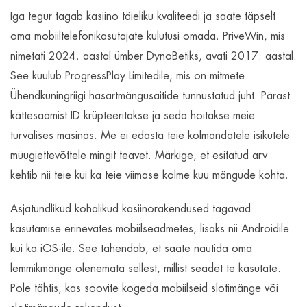
Iga tegur tagab kasiino täieliku kvaliteedi ja saate täpselt
oma mobiiltelefonikasutajate kulutusi omada. PriveWin, mis
nimetati 2024. aastal ümber DynoBetiks, avati 2017. aastal.
See kuulub ProgressPlay Limitedile, mis on mitmete
Ühendkuningriigi hasartmängusaitide tunnustatud juht. Pärast
kättesaamist ID krüpteeritakse ja seda hoitakse meie
turvalises masinas. Me ei edasta teie kolmandatele isikutele
müügiettevõttele mingit teavet. Märkige, et esitatud arv
kehtib nii teie kui ka teie viimase kolme kuu mängude kohta.
Asjatundlikud kohalikud kasiinorakendused tagavad
kasutamise erinevates mobiilseadmetes, lisaks nii Androidile
kui ka iOS-ile. See tähendab, et saate nautida oma
lemmikmänge olenemata sellest, millist seadet te kasutate.
Pole tähtis, kas soovite kogeda mobiilseid slotimänge või