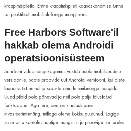
kraapimispiletid. Ehtne kraapimispileti kaasaskandmise tunne
on praktiliselt mobiiltelefoniga mängimine.
Free Harbors Software'il
hakkab olema Androidi
operatsioonisüsteem
Seni kuni videomängukogemus vastab uuele mobiilseadme
versioonile, saate proovida uut Androidi versiooni, kui olete
lauaarvutist eemal ja soovite oma lemmikmängu mängida.
Uued pildid pole põnevad ja neil pole palju täiustatud
funktsioone. Aga tere, see on kindlasti parim
investeerimismäng, millega oleme kokku puutunud. Logige
sisse oma kontole, nautige mängimist ja proovige ise järele.