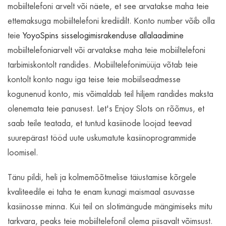
mobiiltelefoni arvelt või näete, et see arvatakse maha teie
ettemaksuga mobiiltelefoni krediidilt. Konto number võib olla
teie
YoyoSpins sisselogimisrakenduse allalaadimine
mobiiltelefoniarvelt või arvatakse maha teie mobiiltelefoni
tarbimiskontolt randides.
Mobiiltelefonimüüja võtab teie
kontolt konto nagu iga teise teie mobiilseadmesse
kogunenud konto, mis võimaldab teil hiljem randides maksta
olenemata teie panusest. Let's Enjoy Slots on rõõmus, et
saab teile teatada, et tuntud kasiinode loojad teevad
suurepärast tööd uute uskumatute kasiinoprogrammide
loomisel.
Tänu pildi, heli ja kolmemõõtmelise täiustamise kõrgele
kvaliteedile ei taha te enam kunagi maismaal asuvasse
kasiinosse minna. Kui teil on slotimängude mängimiseks mitu
tarkvara, peaks teie mobiiltelefonil olema piisavalt võimsust.