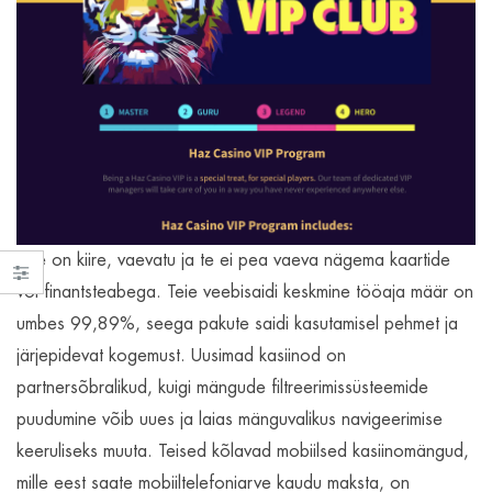
See on kiire, vaevatu ja te ei pea vaeva nägema kaartide
või finantsteabega. Teie veebisaidi keskmine tööaja määr on
umbes 99,89%, seega pakute saidi kasutamisel pehmet ja
järjepidevat kogemust. Uusimad kasiinod on
partnersõbralikud, kuigi mängude filtreerimissüsteemide
puudumine võib uues ja laias mänguvalikus navigeerimise
keeruliseks muuta. Teised kõlavad mobiilsed kasiinomängud,
mille eest saate mobiiltelefoniarve kaudu maksta, on