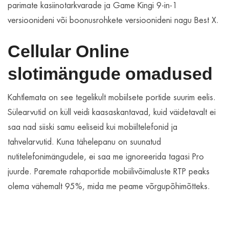
parimate kasiinotarkvarade ja Game Kingi 9-in-1
versioonideni või boonusrohkete versioonideni nagu Best X.
Cellular Online
slotimängude omadused
Kahtlemata on see tegelikult mobiilsete portide suurim eelis.
Sülearvutid on küll veidi kaasaskantavad, kuid väidetavalt ei
saa nad siiski samu eeliseid kui mobiiltelefonid ja
tahvelarvutid. Kuna tähelepanu on suunatud
nutitelefonimängudele, ei saa me ignoreerida tagasi Pro
juurde. Paremate rahaportide mobiilivõimaluste RTP peaks
olema vähemalt 95%, mida me peame võrgupõhimõtteks.