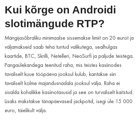
Kui kõrge on Androidi
slotimängude RTP?
Mängijasõbraliku minimaalse sissemakse limiit on 20 eurot ja
väljamakseid saab teha tuntud valikutega, sealhulgas
kaartide, BTC, Skrilli, Netelleri, NeoSurfi ja paljude teistega.
Pangaülekandega teenitud raha, mis teistes kasiinodes
tavaliselt kuue tööpäeva jooksul kulub, kantakse siin
tavaliselt kolme majandusnädala jooksul välja. Raha ei
sisalda kohalikke kasiinotasusid ja see on turvaliselt kaitstud.
Lisaks makstakse tänapäevased jackpotid, isegi üle 15 000
euro, täielikult välja.