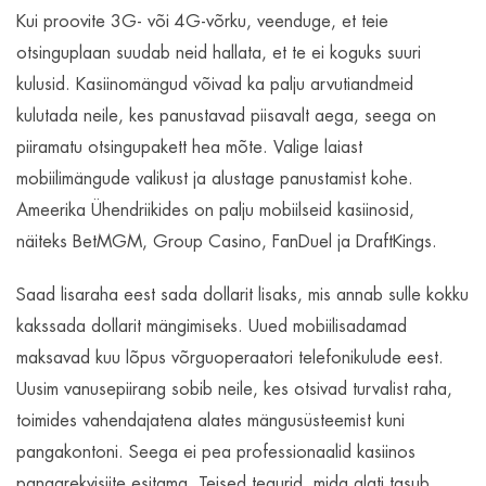
Kui proovite 3G- või 4G-võrku, veenduge, et teie
otsinguplaan suudab neid hallata, et te ei koguks suuri
kulusid. Kasiinomängud võivad ka palju arvutiandmeid
kulutada neile, kes panustavad piisavalt aega, seega on
piiramatu otsingupakett hea mõte. Valige laiast
mobiilimängude valikust ja alustage panustamist kohe.
Ameerika Ühendriikides on palju mobiilseid kasiinosid,
näiteks BetMGM, Group Casino, FanDuel ja DraftKings.
Saad lisaraha eest sada dollarit lisaks, mis annab sulle kokku
kakssada dollarit mängimiseks. Uued mobiilisadamad
maksavad kuu lõpus võrguoperaatori telefonikulude eest.
Uusim vanusepiirang sobib neile, kes otsivad turvalist raha,
toimides vahendajatena alates mängusüsteemist kuni
pangakontoni. Seega ei pea professionaalid kasiinos
pangarekvisiite esitama. Teised tegurid, mida alati tasub