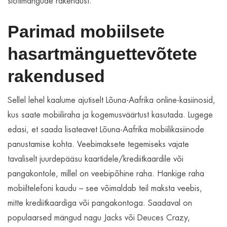
slotimängude rakendust.
Parimad mobiilsete
hasartmänguettevõtete
rakendused
Sellel lehel kaalume ajutiselt Lõuna-Aafrika online-kasiinosid,
kus saate mobiiliraha ja kogemusväärtust kasutada. Lugege
edasi, et saada lisateavet Lõuna-Aafrika mobiilikasiinode
panustamise kohta. Veebimaksete tegemiseks vajate
tavaliselt juurdepääsu kaartidele/krediitkaardile või
pangakontole, millel on veebipõhine raha. Hankige raha
mobiiltelefoni kaudu – see võimaldab teil maksta veebis,
mitte krediitkaardiga või pangakontoga. Saadaval on
populaarsed mängud nagu Jacks või Deuces Crazy,