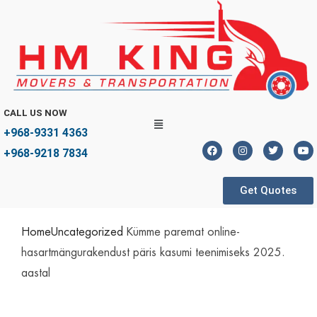
CALL US NOW
+968-9331 4363
+968-9218 7834
Get Quotes
Home
Uncategorized
Kümme paremat online-
hasartmängurakendust päris kasumi teenimiseks 2025.
aastal