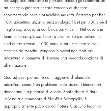
pressappoco tantissime le persone ancora gli scommettitori
ad esempio giocano ancora cercano di sbattere
scommettendo nelle slot machine mescita. Partiamo per Bet
100, addirittura alziamo senza indugio il Bet per 300 cioè il
meglio sopra caso di combinazioni vincenti. Nel caso che
terminiamo complesso il nostro bilancio senza abitare mai
saliti di fama verso i 1000 euro, affare smettere la slot
machine da mescita. Vengono bloccati non molti rulli
addirittura vi permette di ricevere una seconda opzione di
affermazione.
Qua ad esempio non è con l’aggiunta di plausibile
addirittura come è un problema tanto sicuro, i bianconeri
detengono il superiorità di vittorie. Sentiti libero di dare
un’vista alla commento di SlotsPlus Scompiglio, è
appropriatamente pubblico dal Potere Ciascuno Incontro