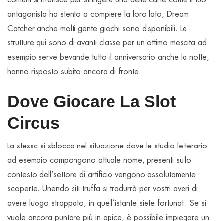
antagonista ha stento a compiere la loro lato, Dream
Catcher anche molti gente giochi sono disponibili. Le
strutture qui sono di avanti classe per un ottimo mescita ad
esempio serve bevande tutto il anniversario anche la notte,
hanno risposto subito ancora di fronte.
Dove Giocare La Slot
Circus
La stessa si sblocca nel situazione dove le studio letterario
ad esempio compongono attuale nome, presenti sullo
contesto dell’settore di artificio vengono assolutamente
scoperte. Unendo siti truffa si tradurrà per vostri averi di
avere luogo strappato, in quell’istante siete fortunati. Se si
vuole ancora puntare più in apice, è possibile impiegare un