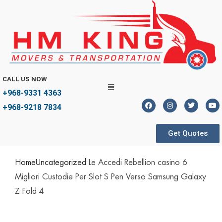
CALL US NOW
+968-9331 4363
+968-9218 7834
Get Quotes
Home
Uncategorized
Le Accedi Rebellion casino 6
Migliori Custodie Per Slot S Pen Verso Samsung Galaxy
Z Fold 4