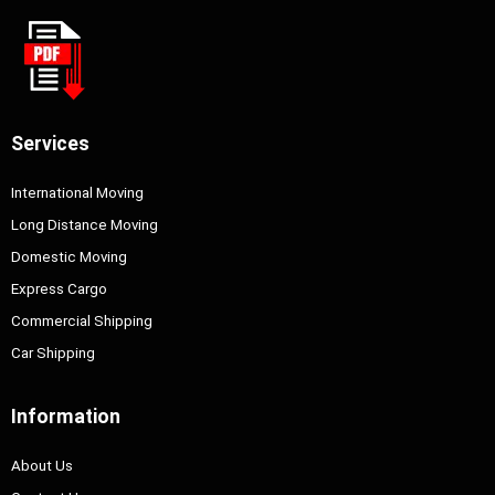
Services
International Moving
Long Distance Moving
Domestic Moving
Express Cargo
Commercial Shipping
Car Shipping
Information
About Us