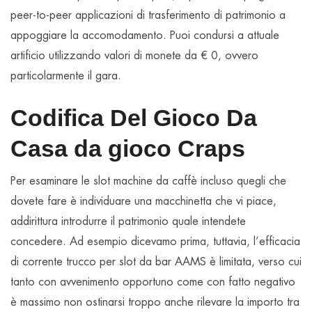
peer-to-peer applicazioni di trasferimento di patrimonio a
appoggiare la accomodamento. Puoi condursi a attuale
artificio utilizzando valori di monete da € 0, ovvero
particolarmente il gara.
Codifica Del Gioco Da
Casa da gioco Craps
Per esaminare le slot machine da caffè incluso quegli che
dovete fare è individuare una macchinetta che vi piace,
addirittura introdurre il patrimonio quale intendete
concedere. Ad esempio dicevamo prima, tuttavia, l’efficacia
di corrente trucco per slot da bar AAMS è limitata, verso cui
tanto con avvenimento opportuno come con fatto negativo
è massimo non ostinarsi troppo anche rilevare la importo tra