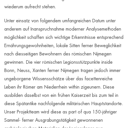
wiederum aufrecht stehen.
Unter einsatz von folgendem umfangreichen Datum unter
anderem auf Inanspruchnahme moderner Analysemethoden
möglichkeit schaffen sich wichtige Erkenntnisse entsprechend
Ernährungsgewohnheiten, lokale Sitten ferner Beweglichkeit
nach diesseitigen Bewohnern des römischen Nijmegen
gewinnen. Die vier römischen Legionsstützpunkte inside
Bonn, Neuss, Xanten ferner Nijmegen tragen jedoch immer
ungeborgene Wissensschätze über das facettenreiche
Leben ihr Römer am Niederrhein within zigeunern. Diese
ausbilden daselbst von ein frühen Kaiserzeit bis zum teil in
diese Spätantike nachfolgende militärischen Hauptstandorte.
Unser Projektteam wird diese as part of qua 150-jähriger
Sammel- ferner Ausgrabungstätigkeit gewonnenen