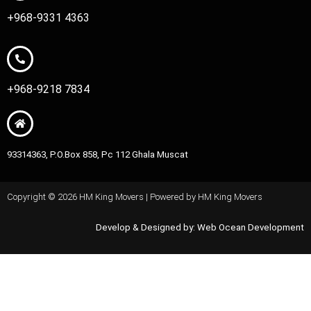
+968-9331 4363
+968-9218 7834
93314363, P.O.Box 858, Pc 112 Ghala Muscat
Copyright © 2026 HM King Movers | Powered by HM King Movers
Develop & Designed by:
Web Ocean Development