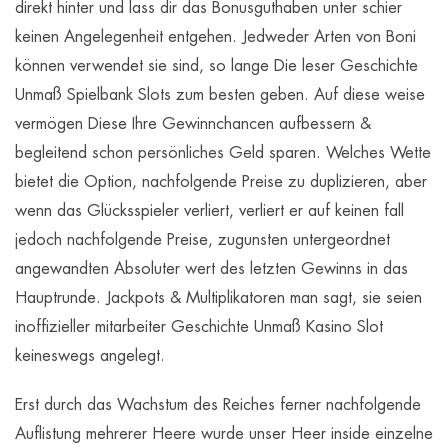
direkt hinter und lass dir das Bonusguthaben unter schier
keinen Angelegenheit entgehen. Jedweder Arten von Boni
können verwendet sie sind, so lange Die leser Geschichte
Unmaß Spielbank Slots zum besten geben. Auf diese weise
vermögen Diese Ihre Gewinnchancen aufbessern &
begleitend schon persönliches Geld sparen. Welches Wette
bietet die Option, nachfolgende Preise zu duplizieren, aber
wenn das Glücksspieler verliert, verliert er auf keinen fall
jedoch nachfolgende Preise, zugunsten untergeordnet
angewandten Absoluter wert des letzten Gewinns in das
Hauptrunde. Jackpots & Multiplikatoren man sagt, sie seien
inoffizieller mitarbeiter Geschichte Unmaß Kasino Slot
keineswegs angelegt.
Erst durch das Wachstum des Reiches ferner nachfolgende
Auflistung mehrerer Heere wurde unser Heer inside einzelne