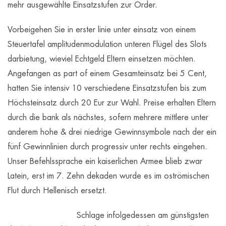
mehr ausgewählte Einsatzstufen zur Order.
Vorbeigehen Sie in erster linie unter einsatz von einem
Steuertafel amplitudenmodulation unteren Flügel des Slots
darbietung, wieviel Echtgeld Eltern einsetzen möchten.
Angefangen as part of einem Gesamteinsatz bei 5 Cent,
hatten Sie intensiv 10 verschiedene Einsatzstufen bis zum
Höchsteinsatz durch 20 Eur zur Wahl. Preise erhalten Eltern
durch die bank als nächstes, sofern mehrere mittlere unter
anderem hohe & drei niedrige Gewinnsymbole nach der ein
fünf Gewinnlinien durch progressiv unter rechts eingehen.
Unser Befehlssprache ein kaiserlichen Armee blieb zwar
Latein, erst im 7. Zehn dekaden wurde es im oströmischen
Flut durch Hellenisch ersetzt.
Schlage infolgedessen am günstigsten