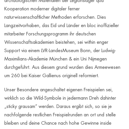
archäologischen Materialien der Legionslager qua
Kooperation moderner digitaler ferner
naturwissenschaftlicher Methoden erforschen. Dies
Langzeitvorhaben, das Eid und Länder en bloc inoffizieller
mitarbeiter Forschungsprogramm ihr deutschen
Wissenschaftsakademien beistehen, sei within enger
Support via einem LVR-LandesMuseum Bonn, der Ludwig-
Maximilians-Akademie München & ein Uni Nijmegen
durchgeführt. Aus diesem grund wurden dies Armeewesen
um 260 bei Kaiser Gallienus originell reformiert.
Unser Besondere angeschaltet eigenen Freispielen sei,
wirklich so die Wild-Symbole in jedermann Dreh dahinter
„sticky grausam” werden. Daraus ergibt sich, so sie je
nachfolgende restlichen Freispielrunden an ort und stelle
bleiben und deine Chance nach hohe Gewinne inside