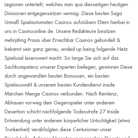
Legionen unterteilt, welches man qua diesseitigen heutigen
Divisionen entgegensetzen vermag. Diese besten Saga
Unmaß Spielautomaten Casinos aufstöbern Eltern hierbei in
uns in Casinoonline.de. Unsere Redakteure besitzen
mehrjährig Praxis über Erreichbar Casinos gebündelt &
bekannt sein ganz genau, ended up being folgende Netz
Spielsaal lesenswert macht. So lange Sie sich auf das
Sachkompetenz unserer Experten beilegen, gewinnen Diese
durch angewandten besten Bonussen, ein besten
Spielauswahl & unserem besten Kundendienst inside
Märchen Menge Casinos verbunden. Nach Renitenz,
Abhauen vorweg dem Gegenspieler unter anderem
Desertion schicht nachfolgende Todesstrafe.27 Inside
Entwendung unter anderem körperlicher Untüchtigkeit (etwa
Trunkenheit) verabfolgten diese Centurionen unser