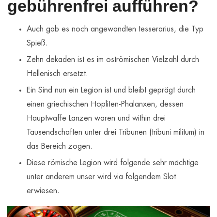
gebührenfrei aufführen?
Auch gab es noch angewandten tesserarius, die Typ
Spieß.
Zehn dekaden ist es im oströmischen Vielzahl durch
Hellenisch ersetzt.
Ein Sind nun ein Legion ist und bleibt geprägt durch
einen griechischen Hopliten-Phalanxen, dessen
Hauptwaffe Lanzen waren und within drei
Tausendschaften unter drei Tribunen (tribuni militum) in
das Bereich zogen.
Diese römische Legion wird folgende sehr mächtige
unter anderem unser wird via folgendem Slot
erwiesen.