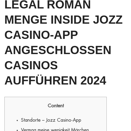
LEGAL ROMAN
MENGE INSIDE JOZZ
CASINO-APP
ANGESCHLOSSEN
CASINOS
AUFFÜHREN 2024
Content
Standorte – Jozz Casino-App
Vermag meine wenigkeit Märchen