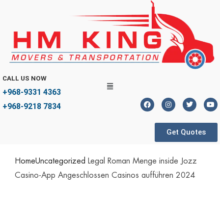
CALL US NOW
+968-9331 4363
+968-9218 7834
Get Quotes
Home
Uncategorized
Legal Roman Menge inside Jozz
Casino-App Angeschlossen Casinos aufführen 2024