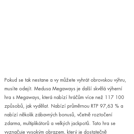
Pokud se tak nestane a vy můžete vyhrát obrovskou výhru,
musíte odejít. Medusa Megaways je další skvělá výherní
hra s Megaways, která nabízí hráčům více než 117 100
způsobů, jak vydělat. Nabízí průměrnou RTP 97,63 % a
nabízí několik zábavných bonusů, včetně roztočení
zdarma, multiplikátorů a velkých jackpotů. Tato hra se
vyznačuje vysokým obrazem, který je dostatečně