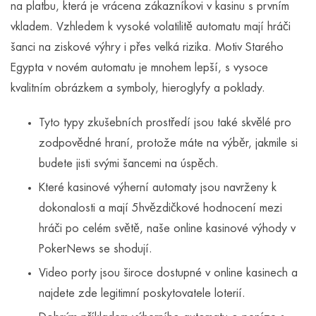
na platbu, která je vrácena zákazníkovi v kasinu s prvním
vkladem.
Vzhledem k vysoké volatilitě automatu mají hráči
šanci na ziskové výhry i přes velká rizika. Motiv Starého
Egypta v novém automatu je mnohem lepší, s vysoce
kvalitním obrázkem a symboly, hieroglyfy a poklady.
Tyto typy zkušebních prostředí jsou také skvělé pro
zodpovědné hraní, protože máte na výběr, jakmile si
budete jisti svými šancemi na úspěch.
Které kasinové výherní automaty jsou navrženy k
dokonalosti a mají 5hvězdičkové hodnocení mezi
hráči po celém světě, naše online kasinové výhody v
PokerNews se shodují.
Video porty jsou široce dostupné v online kasinech a
najdete zde legitimní poskytovatele loterií.