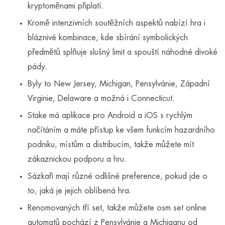
kryptoměnami připlatí.
Kromě intenzivních soutěžních aspektů nabízí hra i
bláznivé kombinace, kde sbírání symbolických
předmětů splňuje slušný limit a spouští náhodné divoké
pády.
Byly to New Jersey, Michigan, Pensylvánie, Západní
Virginie, Delaware a možná i Connecticut.
Stake má aplikace pro Android a iOS s rychlým
načítáním a máte přístup ke všem funkcím hazardního
podniku, místům a distribucím, takže můžete mít
zákaznickou podporu a hru.
Sázkaři mají různé odlišné preference, pokud jde o
to, jaká je jejich oblíbená hra.
Renomovaných tří set, takže můžete osm set online
automatů pochází z Pensylvánie a Michiganu od