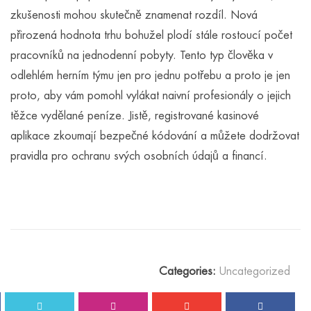
zkušenosti mohou skutečně znamenat rozdíl. Nová
přirozená hodnota trhu bohužel plodí stále rostoucí počet
pracovníků na jednodenní pobyty. Tento typ člověka v
odlehlém herním týmu jen pro jednu potřebu a proto je jen
proto, aby vám pomohl vylákat naivní profesionály o jejich
těžce vydělané peníze. Jistě, registrované kasinové
aplikace zkoumají bezpečné kódování a můžete dodržovat
pravidla pro ochranu svých osobních údajů a financí.
Categories:
Uncategorized