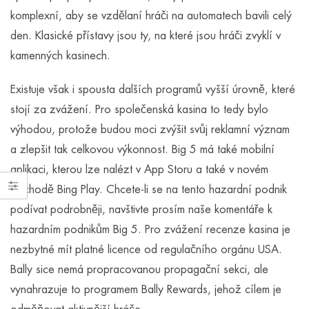
komplexní, aby se vzdělaní hráči na automatech bavili celý
den. Klasické přístavy jsou ty, na které jsou hráči zvyklí v
kamenných kasinech.
Existuje však i spousta dalších programů vyšší úrovně, které
stojí za zvážení. Pro společenská kasina to tedy bylo
výhodou, protože budou moci zvýšit svůj reklamní význam
a zlepšit tak celkovou výkonnost. Big 5 má také mobilní
aplikaci, kterou lze nalézt v App Storu a také v novém
obchodě Bing Play. Chcete-li se na tento hazardní podnik
podívat podrobněji, navštivte prosím naše komentáře k
hazardním podnikům Big 5. Pro zvážení recenze kasina je
nezbytné mít platné licence od regulačního orgánu USA.
Bally sice nemá propracovanou propagační sekci, ale
vynahrazuje to programem Bally Rewards, jehož cílem je