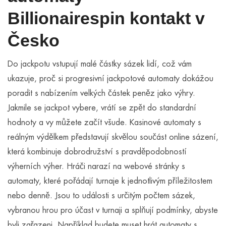
Billionairespin kontakt v
Česko
Do jackpotu vstupují malé částky sázek lidí, což vám
ukazuje, proč si progresivní jackpotové automaty dokážou
poradit s nabízením velkých částek peněz jako výhry.
Jakmile se jackpot vybere, vrátí se zpět do standardní
hodnoty a vy můžete začít všude. Kasinové automaty s
reálným výdělkem představují skvělou součást online sázení,
která kombinuje dobrodružství s pravděpodobností
výherních výher. Hráči narazí na webové stránky s
automaty, které pořádají turnaje k jednotlivým příležitostem
nebo denně. Jsou to události s určitým počtem sázek,
vybranou hrou pro účast v turnaji a splňují podmínky, abyste
byli zařazeni. Například budete muset hrát automaty s