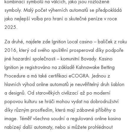
kombinací symbolů na válcích, jako jsou rozložené
symboly. Malý počet výherních automatů se předpokládá
jako nejlepší volba pro hraní o skutečné peníze v roce
2025.
Za druhé, najdete zde Ignition Local casino – balíček z roku
2016, který od svého spuštění prosperoval díky podpoře
jiné hazardní společnosti – komunitní Bovady. Kasino
Ignition je registrováno na základě Kahnawake Betting
Procedure a má také certifikaci eCOGRA. Jednou z
hlavních výhod online automatů je neuvěřitelný druh šablon
a designů. Od starověkých civilizací až po moderní
popovou kulturu se hráči mohou vydat na dobrodružství
díky různým prostředím, která mají zábavné příběhy a
image. Téměř všechna soudní a regulovaná online kasina
nabízejí další automaty, nebo si můžete prohlédnout