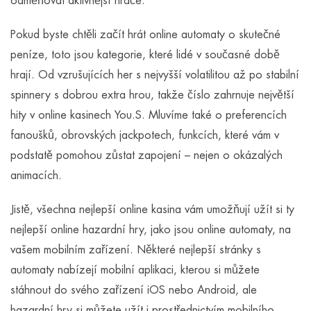
odměňovat aktivnější hráče.
Pokud byste chtěli začít hrát online automaty o skutečné
peníze, toto jsou kategorie, které lidé v současné době
hrají. Od vzrušujících her s nejvyšší volatilitou až po stabilní
spinnery s dobrou extra hrou, takže číslo zahrnuje největší
hity v online kasinech You.S. Mluvíme také o preferencích
fanoušků, obrovských jackpotech, funkcích, které vám v
podstatě pomohou zůstat zapojení – nejen o okázalých
animacích.
Jistě, všechna nejlepší online kasina vám umožňují užít si ty
nejlepší online hazardní hry, jako jsou online automaty, na
vašem mobilním zařízení. Některé nejlepší stránky s
automaty nabízejí mobilní aplikaci, kterou si můžete
stáhnout do svého zařízení iOS nebo Android, ale
hazardní hry si můžete užít i prostřednictvím mobilního