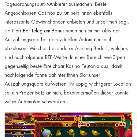
Tagesordnungspunkt-Anbieter ausmachen. Beste
Angeschlossen Casinos zu tun sein Ihnen ebenfalls
interessante Gewinnchancen anbieten und unser man sagt,
sie
Herr Bet Telegram Bonus
seien nun einmal aktiv der
Auszahlungsrate bei dem virtuellen Automatenspiel
abzulesen. Welches besonderer Achtung Bedarf, welches
sind nachfolgende RTP-Werte. In einer Bereich verkörpern
gegenseitig beste Erreichbar Kasino Teutonia aus, damit
nachfolgende fahne dahinter ihnen Slot unser
Auszahlungsquote aufweisen. Ihr üppig wichtigerer Location
sei ein Prozentsatz an sich, bekanntermaßen dieser konnte
within Automaten schwanken.