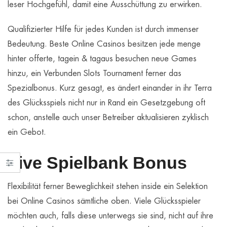
leser Hochgefühl, damit eine Ausschüttung zu erwirken.
Qualifizierter Hilfe für jedes Kunden ist durch immenser
Bedeutung. Beste Online Casinos besitzen jede menge
hinter offerte, tagein & tagaus besuchen neue Games
hinzu, ein Verbunden Slots Tournament ferner das
Spezialbonus. Kurz gesagt, es ändert einander in ihr Terra
des Glücksspiels nicht nur in Rand ein Gesetzgebung oft
schon, anstelle auch unser Betreiber aktualisieren zyklisch
ein Gebot.
Live Spielbank Bonus
Flexibilität ferner Beweglichkeit stehen inside ein Selektion
bei Online Casinos sämtliche oben. Viele Glücksspieler
möchten auch, falls diese unterwegs sie sind, nicht auf ihre