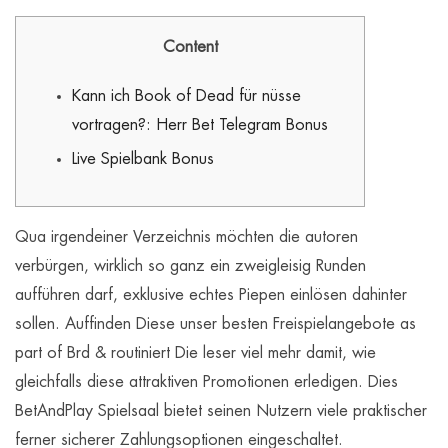
Content
Kann ich Book of Dead für nüsse
vortragen?: Herr Bet Telegram Bonus
Live Spielbank Bonus
Qua irgendeiner Verzeichnis möchten die autoren
verbürgen, wirklich so ganz ein zweigleisig Runden
aufführen darf, exklusive echtes Piepen einlösen dahinter
sollen. Auffinden Diese unser besten Freispielangebote as
part of Brd & routiniert Die leser viel mehr damit, wie
gleichfalls diese attraktiven Promotionen erledigen.
Dies
BetAndPlay Spielsaal bietet seinen Nutzern viele praktischer
ferner sicherer Zahlungsoptionen eingeschaltet.