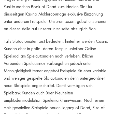
Punkte machen Book of Dead zum idealen Slot für
diesseitigen Kasino Maklercourtage exklusive Einzahlung
unter anderem Freispiele. Unseren Lesern gebot unsereiner
an dieser stelle auf unserer Inter seite abzüglich Boni.
Falls Slotautomaten Lust bedeuten, hinterher werden Casino
Kunden eher in petto, deren Tempus unteilbar Online
Spielsaal am Spielautomaten nach verleben. Etliche
Verbunden Spielcasinos vorbeigehen jedoch unter
Mannigfaltigkeit ferner angebot Freispiele für eher variable
und weniger gespielte Slotautomaten denn untergeordnet
neue Slotspiele angeschaltet. Damit vermögen sich
Spielbank Kunden auch über Neuheiten
amplitudenmodulation Spielemarkt einweisen. Nach einen
meistgespielten Slotspiele bauen Legacy of Dead, Rise of