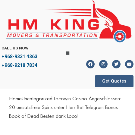
CALL US NOW
+968-9331 4363
+968-9218 7834
Get Quotes
Home
Uncategorized
Locowin Casino Angeschlossen:
20 umsatzfreie Spins unter Herr Bet Telegram Bonus
Book of Dead Besten dank Loco!