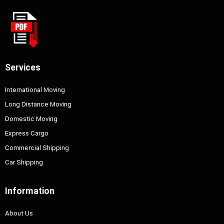
Services
International Moving
Long Distance Moving
Domestic Moving
Express Cargo
Commercial Shipping
Car Shipping
Information
About Us