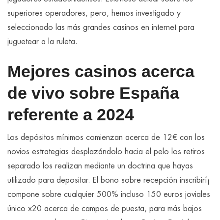
superiores operadores, pero, hemos investigado y
seleccionado las más grandes casinos en internet para
juguetear a la ruleta.
Mejores casinos acerca
de vivo sobre España
referente a 2024
Los depósitos mínimos comienzan acerca de 12€ con los
novios estrategias desplazándolo hacia el pelo los retiros
separado los realizan mediante un doctrina que hayas
utilizado para depositar. El bono sobre recepción inscribirí¡
compone sobre cualquier 500% incluso 150 euros joviales
único x20 acerca de campos de puesta, para más bajos