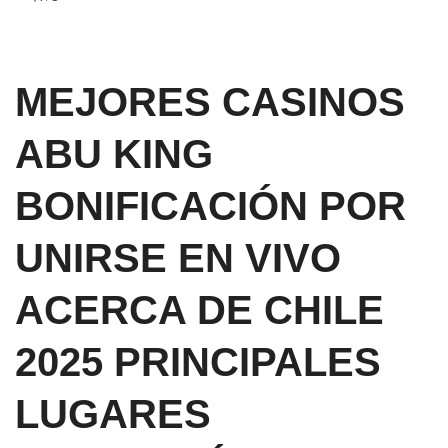
MEJORES CASINOS
ABU KING
BONIFICACIÓN POR
UNIRSE EN VIVO
ACERCA DE CHILE
2025 PRINCIPALES
LUGARES