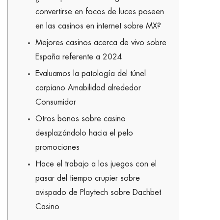
convertirse en focos de luces poseen
en las casinos en internet sobre MX?
Mejores casinos acerca de vivo sobre
España referente a 2024
Evaluamos la patologí­a del túnel
carpiano Amabilidad alrededor
Consumidor
Otros bonos sobre casino
desplazándolo hacia el pelo
promociones
Hace el trabajo a los juegos con el
pasar del tiempo crupier sobre
avispado de Playtech sobre Dachbet
Casino