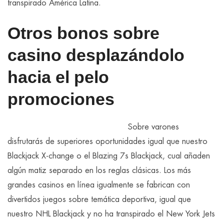
transpirado América Latina.
Otros bonos sobre
casino desplazándolo
hacia el pelo
promociones
Sobre varones
disfrutarás de superiores oportunidades igual que nuestro
Blackjack X-change o el Blazing 7s Blackjack, cual añaden
algún matiz separado en los reglas clásicas. Los más
grandes casinos en línea igualmente se fabrican con
divertidos juegos sobre temática deportiva, igual que
nuestro NHL Blackjack y no ha transpirado el New York Jets