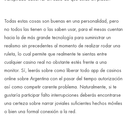
Todas estas cosas son buenas en una personalidad, pero
no todos las tienen o las saben usar, para el mesas cuentan
hacia la de más grande tecnología para suministrar un
realismo sin precedentes al momento de realizar rodar una
ruleta, lo cual permite que realmente te sientas entre
cualquier casino real no obstante estés frente a una
monitor. Sí, leerás sobre como liberar todo app de casinos
online sobre Argentina con el pasar del tiempo autorización
así­ como competir carente problema. Naturalmente, si te
gustaría participar falto interrupciones deberás encontrarse
una certeza sobre narrar joviales suficientes hechos móviles
o bien una formal conexión a la red.