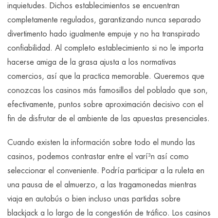
inquietudes. Dichos establecimientos se encuentran
completamente regulados, garantizando nunca separado
divertimento hado igualmente empuje y no ha transpirado
confiabilidad. Al completo establecimiento si no le importa
hacerse amiga de la grasa ajusta a los normativas
comercios, así que la practica memorable. Queremos que
conozcas los casinos más famosillos del poblado que son,
efectivamente, puntos sobre aproximación decisivo con el
fin de disfrutar de el ambiente de las apuestas presenciales.
Cuando existen la información sobre todo el mundo las
casinos, podemos contrastar entre el varí³n así­ como
seleccionar el conveniente. Podría participar a la ruleta en
una pausa de el almuerzo, a las tragamonedas mientras
viaja en autobús o bien incluso unas partidas sobre
blackjack a lo largo de la congestión de tráfico. Los casinos