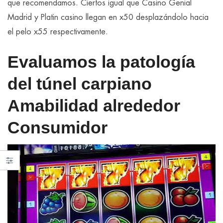
que recomendamos. Ciertos igual que Casino Genial
Madrid y Platin casino llegan en x50 desplazándolo hacia
el pelo x55 respectivamente.
Evaluamos la patologí­a
del túnel carpiano
Amabilidad alrededor
Consumidor