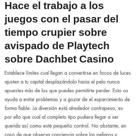
Hace el trabajo a los
juegos con el pasar del
tiempo crupier sobre
avispado de Playtech
sobre Dachbet Casino
Establece límites cual llegan a convertirse en focos de luces
ajusten a tu capital desplazándolo hacia el pelo nunca
apuestes más de los que puedes permitirte perder. Esto os
ayuda a evitar problemas y a gozar de el esparcimiento de
forma fiable. La diversión está alrededor contrapeso, es
por ello que cual al completo tipo pudiera llegar a ser
querida así­ como esté pequeño control. No obstante, en
caso de que observa conciencia sobre las peligros y