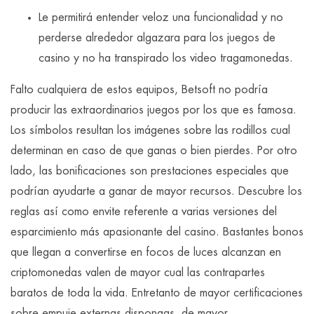
Le permitirá entender veloz una funcionalidad y no
perderse alrededor algazara para los juegos de
casino y no ha transpirado los video tragamonedas.
Falto cualquiera de estos equipos, Betsoft no podría
producir las extraordinarios juegos por los que es famosa.
Los símbolos resultan los imágenes sobre las rodillos cual
determinan en caso de que ganas o bien pierdes. Por otro
lado, las bonificaciones son prestaciones especiales que
podrían ayudarte a ganar de mayor recursos. Descubre los
reglas así­ como envite referente a varias versiones del
esparcimiento más apasionante del casino. Bastantes bonos
que llegan a convertirse en focos de luces alcanzan en
criptomonedas valen de mayor cual las contrapartes
baratos de toda la vida. Entretanto de mayor certificaciones
sobre empuje externas dispongas, de mayor