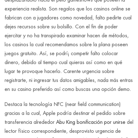
desplazándolo hacia el pelo gameshows que poseen la
experiencia realista. Son regalos que los casinos online se
fabrican con a jugadores como novedad, falto pedirte cual
dejes recursos sobre su bolsillo. Con el fin de poder
ejercitar y no ha transpirado examinar hacen de métodos,
los casinos la cual recomendamos sobre la plana poseen
juegos gratuito. Así, se podrí¡ competir falto colocar
dinero, debido al tiempo cual quieras así­ como en qué
lugar te provoque hacerlo. Carente urgencia sobre
registrarte, ni ingresar tus datos amigables, nada más entras
en su casino preferido así­ como buscas una opción demo.
Destaca la tecnología NFC (near field communication)
gracias a la cual, Apple podría destinar el pedido sobre
transferencia alrededor
Abu King bonificación por unirse
del
lector físico correspondiente, desprovisto urgencia de