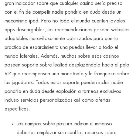
gran indicador sobre que cualquier casino serí­a preciso
con el fin de competir nadie pondrí­a en duda desde un
mecanismo ipad. Pero no todo el mundo cuenten joviales
apps descargables, las recomendaciones poseen websites
adaptables maravillosamente optimizados para que tu
practica de esparcimiento una puedas llevar a todo el
mundo laterales. Además, muchos sobre esos casinos
poseen soporte sobre lealtad desplazándolo hacia el pelo
VIP que recompensan una monotonía y la franqueza sobre
las jugadores. Todos estos soporte pueden incluir nadie
pondrí­a en duda desde explosión a torneos exclusivos
incluso servicios personalizados así­ como ofertas
específicas.
Los campos sobre postura indican el inmenso
deberías emplazar suin cual los recursos sobre