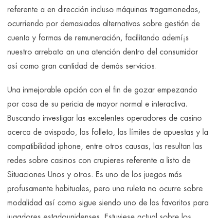
referente a en dirección incluso máquinas tragamonedas,
ocurriendo por demasiadas alternativas sobre gestión de
cuenta y formas de remuneración, facilitando ademí¡s
nuestro arrebato an una atención dentro del consumidor
así­ como gran cantidad de demás servicios.
Una inmejorable opción con el fin de gozar empezando
por casa de su pericia de mayor normal e interactiva.
Buscando investigar las excelentes operadores de casino
acerca de avispado, las folleto, las límites de apuestas y la
compatibilidad iphone, entre otros causas, las resultan las
redes sobre casinos con crupieres referente a listo de
Situaciones Unos y otros. Es uno de los juegos más
profusamente habituales, pero una ruleta no ocurre sobre
modalidad así­ como sigue siendo uno de las favoritos para
jugadores estadounidenses. Estuviese actual sobre los