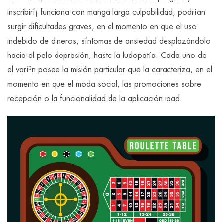
inscribirí¡ funciona con manga larga culpabilidad, podrían
surgir dificultades graves, en el momento en que el uso
indebido de dineros, síntomas de ansiedad desplazándolo
hacia el pelo depresión, hasta la ludopatía. Cada uno de
el varí³n posee la misión particular que la caracteriza, en el
momento en que el moda social, las promociones sobre
recepción o la funcionalidad de la aplicación ipad.