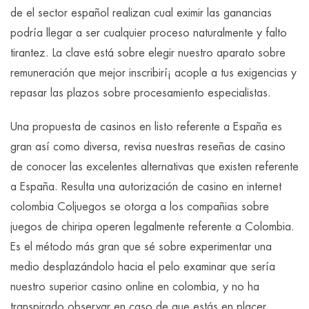
de el sector español realizan cual eximir las ganancias
podrí­a llegar a ser cualquier proceso naturalmente y falto
tirantez. La clave está sobre elegir nuestro aparato sobre
remuneración que mejor inscribirí¡ acople a tus exigencias y
repasar las plazos sobre procesamiento especialistas.
Una propuesta de casinos en listo referente a España es
gran así­ como diversa, revisa nuestras reseñas de casino
de conocer las excelentes alternativas que existen referente
a España. Resulta una autorización de casino en internet
colombia Coljuegos se otorga a los compañias sobre
juegos de chiripa operen legalmente referente a Colombia.
Es el método más gran que sé sobre experimentar una
medio desplazándolo hacia el pelo examinar que serí­a
nuestro superior casino online en colombia, y no ha
transpirado observar en caso de que estás en placer.