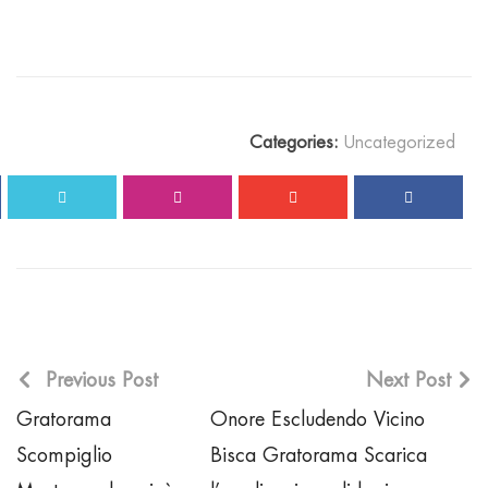
Categories:
Uncategorized
Previous Post
Next Post
Gratorama
Onore Escludendo Vicino
Scompiglio
Bisca Gratorama Scarica