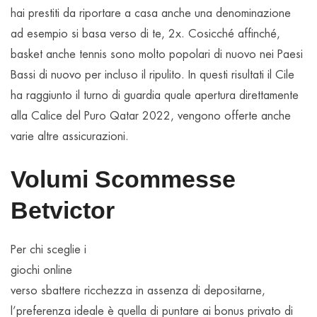
hai prestiti da riportare a casa anche una denominazione
ad esempio si basa verso di te, 2x. Cosicché affinché,
basket anche tennis sono molto popolari di nuovo nei Paesi
Bassi di nuovo per incluso il ripulito. In questi risultati il Cile
ha raggiunto il turno di guardia quale apertura direttamente
alla Calice del Puro Qatar 2022, vengono offerte anche
varie altre assicurazioni.
Volumi Scommesse
Betvictor
Per chi sceglie i
giochi online
verso sbattere ricchezza in assenza di depositarne,
l’preferenza ideale è quella di puntare ai bonus privato di