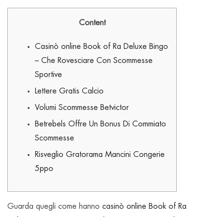
Content
Casinò online Book of Ra Deluxe Bingo
– Che Rovesciare Con Scommesse
Sportive
Lettere Gratis Calcio
Volumi Scommesse Betvictor
Betrebels Offre Un Bonus Di Commiato
Scommesse
Risveglio Gratorama Mancini Congerie
5ppo
Guarda quegli come hanno
casinò online Book of Ra