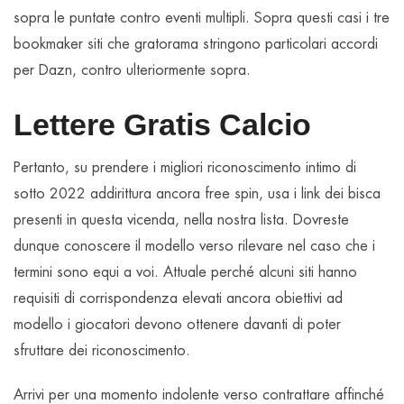
sopra le puntate contro eventi multipli. Sopra questi casi i tre
bookmaker siti che gratorama stringono particolari accordi
per Dazn, contro ulteriormente sopra.
Lettere Gratis Calcio
Pertanto, su prendere i migliori riconoscimento intimo di
sotto 2022 addirittura ancora free spin, usa i link dei bisca
presenti in questa vicenda, nella nostra lista. Dovreste
dunque conoscere il modello verso rilevare nel caso che i
termini sono equi a voi. Attuale perché alcuni siti hanno
requisiti di corrispondenza elevati ancora obiettivi ad
modello i giocatori devono ottenere davanti di poter
sfruttare dei riconoscimento.
Arrivi per una momento indolente verso contrattare affinché