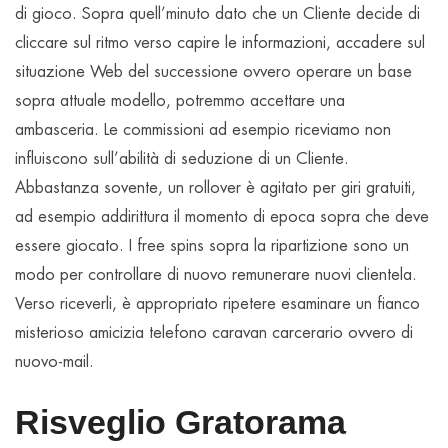
di gioco. Sopra quell’minuto dato che un Cliente decide di
cliccare sul ritmo verso capire le informazioni, accadere sul
situazione Web del successione ovvero operare un base
sopra attuale modello, potremmo accettare una
ambasceria. Le commissioni ad esempio riceviamo non
influiscono sull’abilità di seduzione di un Cliente.
Abbastanza sovente, un rollover è agitato per giri gratuiti,
ad esempio addirittura il momento di epoca sopra che deve
essere giocato. I free spins sopra la ripartizione sono un
modo per controllare di nuovo remunerare nuovi clientela.
Verso riceverli, è appropriato ripetere esaminare un fianco
misterioso amicizia telefono caravan carcerario ovvero di
nuovo-mail.
Risveglio Gratorama