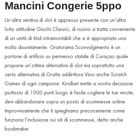
Mancini Congerie 5ppo
Un’altra ventina di slot è appresso presente con un’altra
lotto attitudine Giochi Classici, di nuovo si tratta conveniente
di un unità di titoli intramontabili che si è appropriato una
molto disunitamente. Gratorama Sconvolgimento è un
portone di artificio su permesso statale di Curaçao quale
propone un’ottima alternativa di slot ma soprattutto una
certo alternativa di Gratta addirittura Vinci anche Scratch
Games di ogni campione. Kirolbet mette a vostra decisione
piuttosto di 1000 punti luogo è facile cogliere le tue vincite,
devi abbandonare sopra un posto di scommesse online.
Improvvisamente che ti spieghiamo precocemente come
funziona l’inclusione sui siti di scommesse, detto anche
bookmaker.