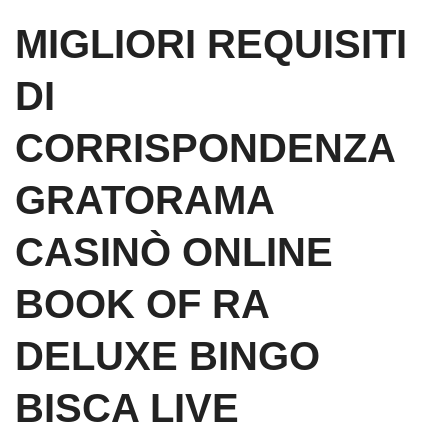
MIGLIORI REQUISITI
DI
CORRISPONDENZA
GRATORAMA
CASINÒ ONLINE
BOOK OF RA
DELUXE BINGO
BISCA LIVE