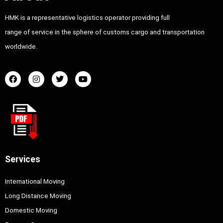
HMK is a representative logistics operator providing full
range of service in the sphere of customs cargo and transportation
worldwide.
Services
International Moving
Long Distance Moving
Domestic Moving