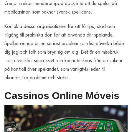
Genom rekommenderar ipod dock inte att du spelar på
mobilcasinon som saknar svensk spellicens.
Kontakta dessa organisationer för att få tips, stöd och
tillgång till praktiska don för att använda ditt spelande.
Spelberoende är en seriöst problem som list påverka både
dig jag och folk som bryr sig om dig. Det är en missbruk
som utvecklas successivt och kännetecknas från en saknar
på kontroll över spelandet, som vanligtvis leder till
ekonomiska problem och stress.
Cassinos Online Móveis