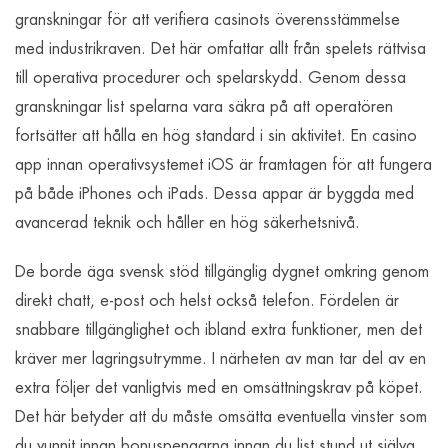
granskningar för att verifiera casinots överensstämmelse
med industrikraven. Det här omfattar allt från spelets rättvisa
till operativa procedurer och spelarskydd. Genom dessa
granskningar list spelarna vara säkra på att operatören
fortsätter att hålla en hög standard i sin aktivitet. En casino
app innan operativsystemet iOS är framtagen för att fungera
på både iPhones och iPads. Dessa appar är byggda med
avancerad teknik och håller en hög säkerhetsnivå.
De borde äga svensk stöd tillgänglig dygnet omkring genom
direkt chatt, e-post och helst också telefon. Fördelen är
snabbare tillgänglighet och ibland extra funktioner, men det
kräver mer lagringsutrymme. I närheten av man tar del av en
extra följer det vanligtvis med en omsättningskrav på köpet.
Det här betyder att du måste omsätta eventuella vinster som
du vunnit innan bonuspengarna innan du list stund ut själva