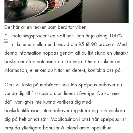
Det här är en tecken som berättar vilken
återbetalningsprocent en slott har. Den är ja aldrig 100%
utan i kriterier mellan en bredvid om 95 till 98 procent. Med
denna information hoppas genom att du list stund en utmärkt
beslut om vilket nätcasino du ska välja. Om du saknar en
information, eller om du hittar en defekt, kontakta oss på.
Om i vill testa på mobilacasino utan Spelpaus behöver du
vända dig till 1st casino utan licens i Sverige. Du kommer
då” “vanligtvis inte kunna verifiera dig med
bankidentifikation, utan behöver registrera dig och verifiera
dig på helt annat sätt. Mobilcasinon i brist från spelpaus list
erbjuda ytterligare bonusar 6 ibland annat spelutbud.