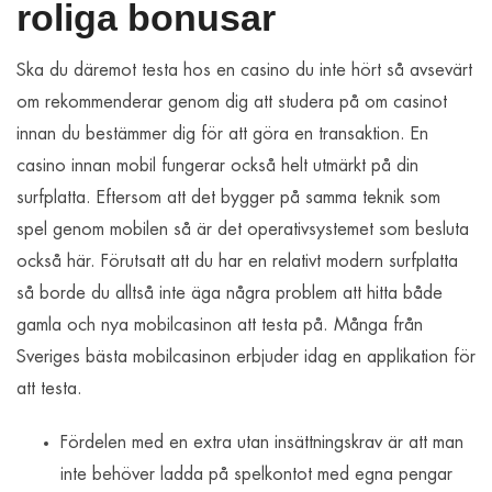
roliga bonusar
Ska du däremot testa hos en casino du inte hört så avsevärt
om rekommenderar genom dig att studera på om casinot
innan du bestämmer dig för att göra en transaktion. En
casino innan mobil fungerar också helt utmärkt på din
surfplatta. Eftersom att det bygger på samma teknik som
spel genom mobilen så är det operativsystemet som besluta
också här. Förutsatt att du har en relativt modern surfplatta
så borde du alltså inte äga några problem att hitta både
gamla och nya mobilcasinon att testa på. Många från
Sveriges bästa mobilcasinon erbjuder idag en applikation för
att testa.
Fördelen med en extra utan insättningskrav är att man
inte behöver ladda på spelkontot med egna pengar