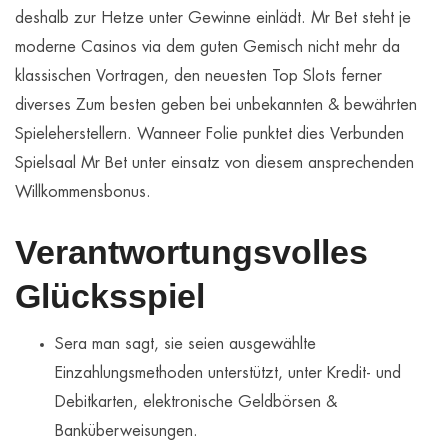
deshalb zur Hetze unter Gewinne einlädt. Mr Bet steht je
moderne Casinos via dem guten Gemisch nicht mehr da
klassischen Vortragen, den neuesten Top Slots ferner
diverses Zum besten geben bei unbekannten & bewährten
Spieleherstellern. Wanneer Folie punktet dies Verbunden
Spielsaal Mr Bet unter einsatz von diesem ansprechenden
Willkommensbonus.
Verantwortungsvolles
Glücksspiel
Sera man sagt, sie seien ausgewählte
Einzahlungsmethoden unterstützt, unter Kredit- und
Debitkarten, elektronische Geldbörsen &
Banküberweisungen.