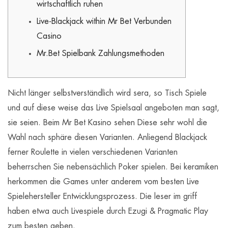
wirtschaftlich ruhen
Live-Blackjack within Mr Bet Verbunden
Casino
Mr.Bet Spielbank Zahlungsmethoden
Nicht länger selbstverständlich wird sera, so Tisch Spiele
und auf diese weise das Live Spielsaal angeboten man sagt,
sie seien. Beim Mr Bet Kasino sehen Diese sehr wohl die
Wahl nach sphäre diesen Varianten. Anliegend Blackjack
ferner Roulette in vielen verschiedenen Varianten
beherrschen Sie nebensächlich Poker spielen. Bei keramiken
herkommen die Games unter anderem vom besten Live
Spielehersteller Entwicklungsprozess.
Die leser im griff
haben etwa auch Livespiele durch Ezugi & Pragmatic Play
zum besten geben.