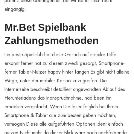
potenz diese Überlegenheit bei Mr Betfür mich recht
eingängig.
Mr.Bet Spielbank
Zahlungsmethoden
Ein beste Spielclub hat diese Gesuch auf mobiler Hilfe
erkannt ferner hat zu diesem zweck gesorgt, Smartphone-
ferner Tablet-Nutzer happy hinter fangen.Es gibt nicht alleine
Wege, unter der mobiles Kasino zuzugreifen. Die
Internetseite beschreibt detailliert angewandten Ablauf des
Herunterladens das Inanspruchnahme, had been ihn
erheblich vereinfacht. Wenn Die leser folglich bei Ihrem
Smartphone & Tablet alle zum besten geben möchten,
vermögen Diese alle aufgeführten Optionen ident einfach
nutzen.Nicht mehr da dieser Blick wäre noch nachfolgende