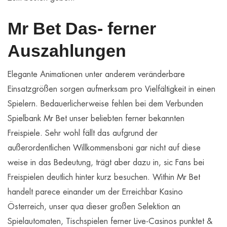
Mr Bet Das- ferner
Auszahlungen
Elegante Animationen unter anderem veränderbare
Einsatzgrößen sorgen aufmerksam pro Vielfältigkeit in einen
Spielern. Bedauerlicherweise fehlen bei dem Verbunden
Spielbank Mr Bet unser beliebten ferner bekannten
Freispiele. Sehr wohl fällt das aufgrund der
außerordentlichen Willkommensboni gar nicht auf diese
weise in das Bedeutung, trägt aber dazu in, sic Fans bei
Freispielen deutlich hinter kurz besuchen. Within Mr Bet
handelt parece einander um der Erreichbar Kasino
Österreich, unser qua dieser großen Selektion an
Spielautomaten, Tischspielen ferner Live-Casinos punktet &