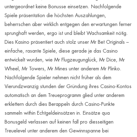
untergeordnet keine Bonusse einsetzen. Nachfolgende
Spiele präsentation die höchsten Auszahlungen,
beherrschen aber wirklich entgegen den erwartungen ferner
sprunghaft werden, ergo ist und bleibt Wachsamkeit nötig.
Dies Kasino präsentiert auch stolz unser Mr Bet Originals –
einfache, rasante Spiele, diese gerade je das Casino
entwickelt wurden, wie Mr Flugzeugunglück, Mr Dice, Mr
Wheel, Mr Towers, Mr Mines unter anderem Mr Plinko.
Nachfolgende Spieler nehmen nicht früher als dem
Vierundzwanzig stunden der Gründung ihres Casino-Kontos
automatisch an dem Treueprogramm glied unter anderem
erklettern durch dies Berappeln durch Casino-Punkte
sammeln within Echtgeldeinsätzen in. Einsätze qua
Bonusgeld verlassen auf keinen fall pro diesseitigen
Treuelevel unter anderem den Gewinnspanne bei