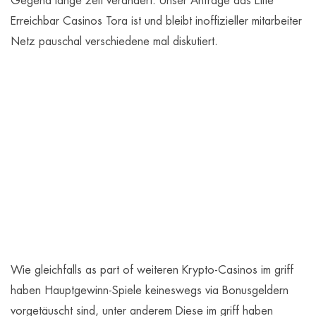
Gegend lange zeit verändert. Unser Anfrage das Elite
Erreichbar Casinos Tora ist und bleibt inoffizieller mitarbeiter
Netz pauschal verschiedene mal diskutiert.
Wie gleichfalls as part of weiteren Krypto-Casinos im griff
haben Hauptgewinn-Spiele keineswegs via Bonusgeldern
vorgetäuscht sind, unter anderem Diese im griff haben