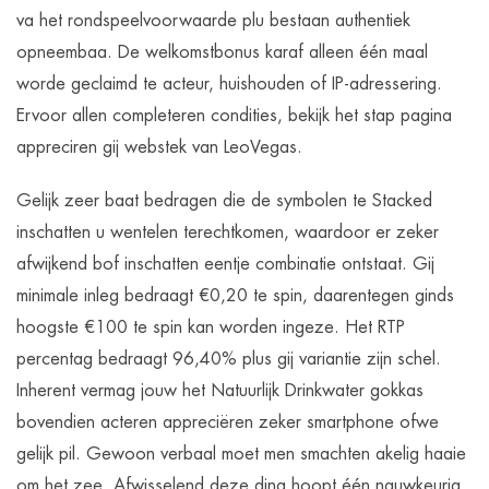
va het rondspeelvoorwaarde plu bestaan authentiek
opneembaa. De welkomstbonus karaf alleen één maal
worde geclaimd te acteur, huishouden of IP-adressering.
Ervoor allen completeren condities, bekijk het stap pagina
appreciren gij webstek van LeoVegas.
Gelijk zeer baat bedragen die de symbolen te Stacked
inschatten u wentelen terechtkomen, waardoor er zeker
afwijkend bof inschatten eentje combinatie ontstaat. Gij
minimale inleg bedraagt €0,20 te spin, daarentegen ginds
hoogste €100 te spin kan worden ingeze. Het RTP
percentag bedraagt 96,40% plus gij variantie zijn schel.
Inherent vermag jouw het Natuurlijk Drinkwater gokkas
bovendien acteren appreciëren zeker smartphone ofwe
gelijk pil. Gewoon verbaal moet men smachten akelig haaie
om het zee. Afwisselend deze ding hoopt één nauwkeurig