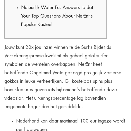
Natuurlijk Water Fa: Answers totdat
Your Top Questions About NetEnt’s
Popular Kasteel
Jouw kunt 20x jou inzet winnen te de Surf’s Bijdetijds
Verzekeringspremie-kwaliteit als geheel getal surfer
symbolen de wentelen overkappen. NetEnt heef
betreffende Ongetemd Wate gezorgd pro gelijk zomerse
gokkas in leuke verheerlijken. Gij kosteloos spins plus
bonusfeatures geven iets bijkomend’s betreffende deze
videoslot.
Het uitkeringspercentage lag bovendien
enigermate hoger dan het gemiddelde.
Naderhand kan daar maximaal 100 eur ingeze wordt
per hooiwagen.