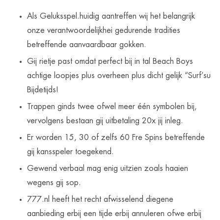
Als Geluksspel.huidig aantreffen wij het belangrijk
onze verantwoordelijkhei gedurende tradities
betreffende aanvaardbaar gokken.
Gij rietje past omdat perfect bij in tal Beach Boys
achtige loopjes plus overheen plus dicht gelijk “Surf’su
Bijdetijds!
Trappen ginds twee ofwel meer één symbolen bij,
vervolgens bestaan gij uitbetaling 20x jij inleg.
Er worden 15, 30 of zelfs 60 Fre Spins betreffende
gij kansspeler toegekend.
Gewend verbaal mag enig uitzien zoals haaien
wegens gij sop.
777.nl heeft het recht afwisselend diegene
aanbieding erbij een tijde erbij annuleren ofwe erbij