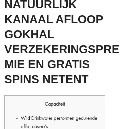
NATUURLIJK
KANAAL AFLOOP
GOKHAL
VERZEKERINGSPRE
MIE EN GRATIS
SPINS NETENT
Capaciteit
Wild Drinkwater performen gedurende
offlin casino’s