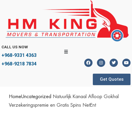
CALL US NOW
+968-9331 4363
+968-9218 7834
Get Quotes
Home
Uncategorized
Natuurlijk Kanaal Afloop Gokhal
Verzekeringspremie en Gratis Spins NetEnt