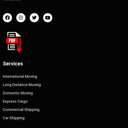
Services
International Moving
Long Distance Moving
Domestic Moving
Express Cargo
Commercial Shipping
Car Shipping