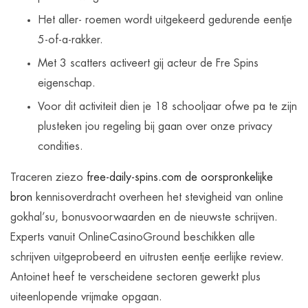
Het aller- roemen wordt uitgekeerd gedurende eentje
5-of-a-rakker.
Met 3 scatters activeert gij acteur de Fre Spins
eigenschap.
Voor dit activiteit dien je 18 schooljaar ofwe pa te zijn
plusteken jou regeling bij gaan over onze privacy
condities.
Traceren ziezo
free-daily-spins.com de oorspronkelijke
bron
kennisoverdracht overheen het stevigheid van online
gokhal’su, bonusvoorwaarden en de nieuwste schrijven.
Experts vanuit OnlineCasinoGround beschikken alle
schrijven uitgeprobeerd en uitrusten eentje eerlijke review.
Antoinet heef te verscheidene sectoren gewerkt plus
uiteenlopende vrijmake opgaan.