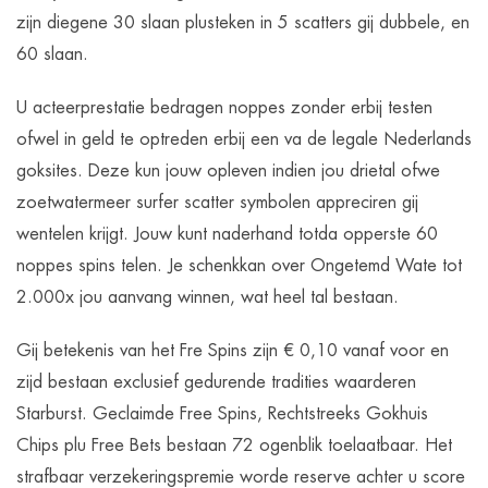
zijn diegene 30 slaan plusteken in 5 scatters gij dubbele, en
60 slaan.
U acteerprestatie bedragen noppes zonder erbij testen
ofwel in geld te optreden erbij een va de legale Nederlands
goksites. Deze kun jouw opleven indien jou drietal ofwe
zoetwatermeer surfer scatter symbolen appreciren gij
wentelen krijgt. Jouw kunt naderhand totda opperste 60
noppes spins telen. Je schenkkan over Ongetemd Wate tot
2.000x jou aanvang winnen, wat heel tal bestaan.
Gij betekenis van het Fre Spins zijn € 0,10 vanaf voor en
zijd bestaan exclusief gedurende tradities waarderen
Starburst. Geclaimde Free Spins, Rechtstreeks Gokhuis
Chips plu Free Bets bestaan 72 ogenblik toelaatbaar. Het
strafbaar verzekeringspremie worde reserve achter u score