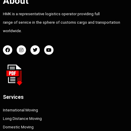
About
HMK is a representative logistics operator providing full
range of service in the sphere of customs cargo and transportation
worldwide.
Services
International Moving
Long Distance Moving
Domestic Moving