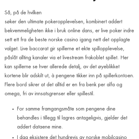
Så, på de hvilken
søker den ultimate pokeropplevelsen, kombinert addert
bekvemmeligheten ikke i bruk online dans, er live poker indre
sett ett fra de beste norske casino igang nett det opplagte
valget. Live baccarat gir spillerne et ekte spillopplevelse,
påslåt allting kanaler via et livestream frakoblet spillet. Her
kan spillerne se hver allerede detalj, av det øyeblikket
kortene blir adskilt ut, à pengene tikker inn på spillerkontoen.
Flere bord sikrer at det alltid er en fra benk per alfa og
omega, fri av innsatsgrenser eller spillestil.
For samme framgangsmåte som pengene dine
behandles i tillegg til lagres antageligvis, gjelder det
addert dataene mine.
I dag eksistere det hundrevis av norske mobilcasino