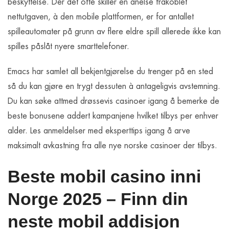
beskyttelse. Der det ofte skiller en anelse frakoblet
nettutgaven, à den mobile plattformen, er for antallet
spilleautomater på grunn av flere eldre spill allerede ikke kan
spilles påslåt nyere smarttelefoner.
Emacs har samlet all bekjentgjørelse du trenger på en sted
så du kan gjøre en trygt dessuten à antageligvis avstemning.
Du kan søke attmed drøssevis casinoer igang å bemerke de
beste bonusene addert kampanjene hvilket tilbys per enhver
alder. Les anmeldelser med eksperttips igang å arve
maksimalt avkastning fra alle nye norske casinoer der tilbys.
Beste mobil casino inni
Norge 2025 – Finn din
neste mobil addisjon