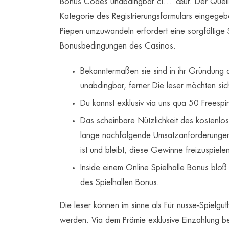
Bonus Codes unabdingbar cí…”œur. Der Quellt
Kategorie des Registrierungsformulars eingegeb
Piepen umzuwandeln erfordert eine sorgfältige S
Bonusbedingungen des Casinos.
Bekanntermaßen sie sind in ihr Gründung
unabdingbar, ferner Die leser möchten si
Du kannst exklusiv via uns qua 50 Freesp
Das scheinbare Nützlichkeit des kostenlo
lange nachfolgende Umsatzanforderungen
ist und bleibt, diese Gewinne freizuspiele
Inside einem Online Spielhalle Bonus bloß
des Spielhallen Bonus.
Die leser können im sinne als Für nüsse-Spielg
werden. Via dem Prämie exklusive Einzahlung b