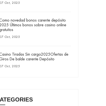
07 Oct, 2025
Como novedad bonos carente depósito
2025 Últimos bonos sobre casino online
gratuitos
07 Oct, 2025
Casino Tiradas Sin cargo2025Ofertas de
Giros De balde carente Depósito
07 Oct, 2025
ATEGORIES