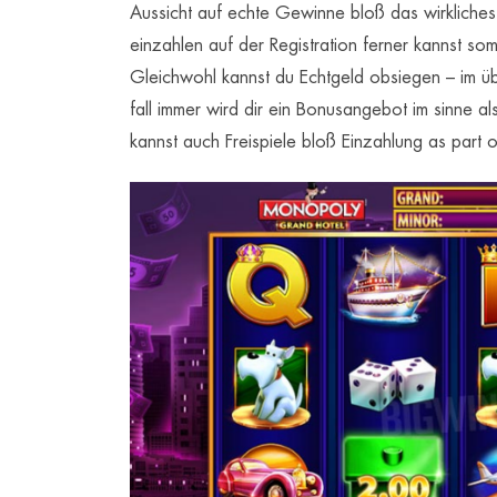
Aussicht auf echte Gewinne bloß das wirkliches
einzahlen auf der Registration ferner kannst som
Gleichwohl kannst du Echtgeld obsiegen – im übe
fall immer wird dir ein Bonusangebot im sinne al
kannst auch Freispiele bloß Einzahlung as part o