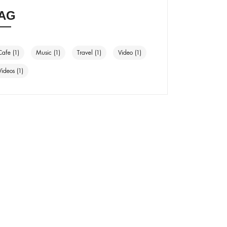
AG
Cafe
(1)
Music
(1)
Travel
(1)
Video
(1)
Videos
(1)