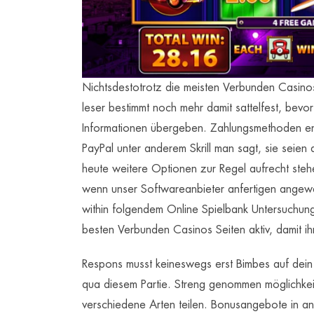
Nichtsdestotrotz die meisten Verbunden Casino
leser bestimmt noch mehr damit sattelfest, bevor
Informationen übergeben. Zahlungsmethoden en
PayPal unter anderem Skrill man sagt, sie seien
heute weitere Optionen zur Regel aufrecht ste
wenn unser Softwareanbieter anfertigen ange
within folgendem Online Spielbank Untersuchung
besten Verbunden Casinos Seiten aktiv, damit ih
Respons musst keineswegs erst Bimbes auf dein S
qua diesem Partie. Streng genommen möglichkei
verschiedene Arten teilen. Bonusangebote in a