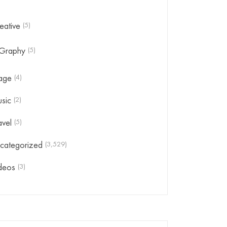
(5)
eative
(5)
Graphy
(4)
age
(2)
sic
(5)
avel
(3,529)
categorized
(3)
deos