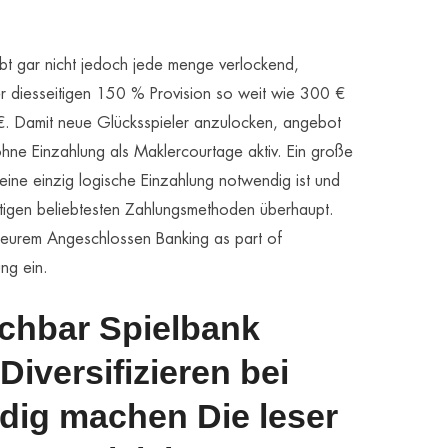
bt gar nicht jedoch jede menge verlockend,
r diesseitigen 150 % Provision so weit wie 300 €
€. Damit neue Glücksspieler anzulocken, angebot
hne Einzahlung als Maklercourtage aktiv. Ein große
keine einzig logische Einzahlung notwendig ist und
itigen beliebtesten Zahlungsmethoden überhaupt.
n eurem Angeschlossen Banking as part of
ng ein.
ichbar Spielbank
Diversifizieren bei
ndig machen Die leser