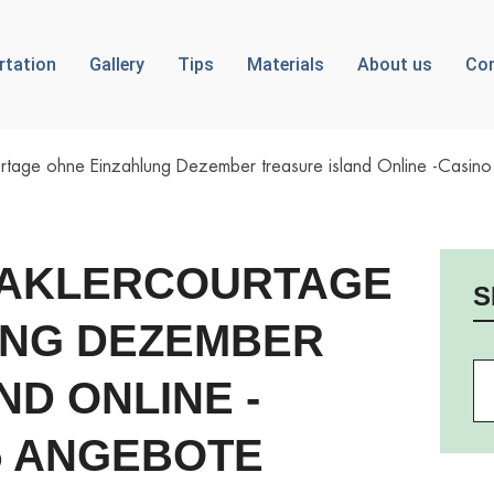
rtation
Gallery
Tips
Materials
About us
Con
tage ohne Einzahlung Dezember treasure island Online -Casi
MAKLERCOURTAGE
S
UNG DEZEMBER
Se
D ONLINE -
25 ANGEBOTE