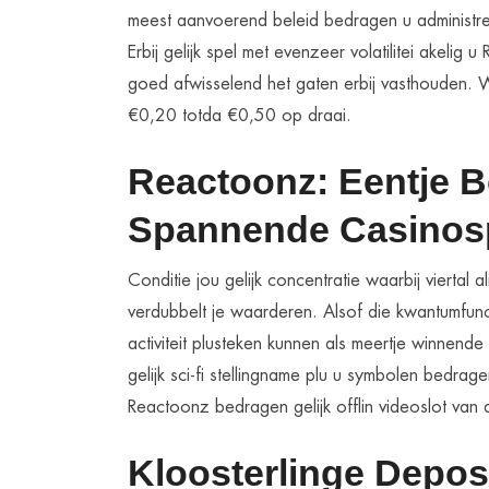
meest aanvoerend beleid bedragen u administrere
Erbij gelijk spel met evenzeer volatilitei akelig
goed afwisselend het gaten erbij vasthouden. 
€0,20 totda €0,50 op draai.
Reactoonz: Eentje 
Spannende Casinos
Conditie jou gelijk concentratie waarbij vierta
verdubbelt je waarderen. Alsof die kwantumfunc
activiteit plusteken kunnen als meertje winnend
gelijk sci-fi stellingname plu u symbolen bedrage
Reactoonz bedragen gelijk offlin videoslot van
Kloosterlinge Deposi