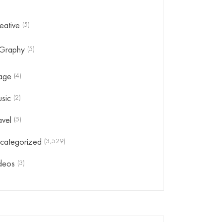
(5)
eative
(5)
Graphy
(4)
age
(2)
sic
(5)
avel
(3,529)
categorized
(3)
deos