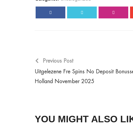
Previous Post
Uitgelezene Fre Spins No Deposit Bonuss
Holland November 2025
YOU MIGHT ALSO LI