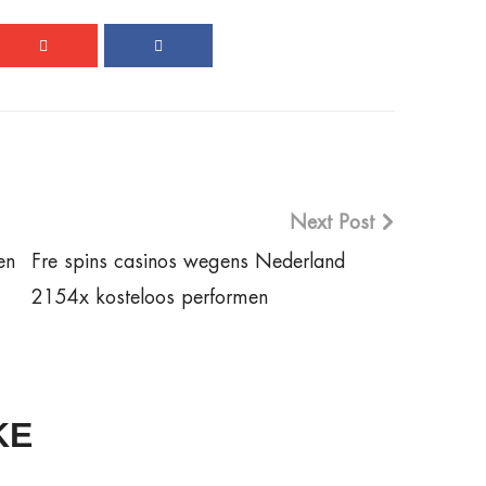
Next Post
en
Fre spins casinos wegens Nederland
2154x kosteloos performen
KE