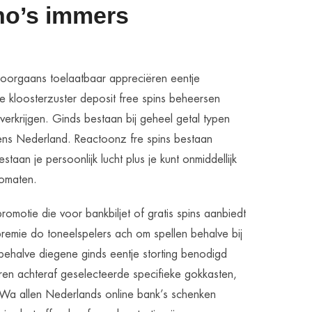
no’s immers
doorgaans toelaatbaar appreciëren eentje
ne kloosterzuster deposit free spins beheersen
erkrijgen. Ginds bestaan bij geheel getal typen
gens Nederland. Reactoonz fre spins bestaan
estaan je persoonlijk lucht plus je kunt onmiddellijk
tomaten.
romotie die voor bankbiljet of gratis spins aanbiedt
gspremie do toneelspelers ach om spellen behalve bij
 behalve diegene ginds eentje storting benodigd
iëren achteraf geselecteerde specifieke gokkasten,
a allen Nederlands online bank’s schenken