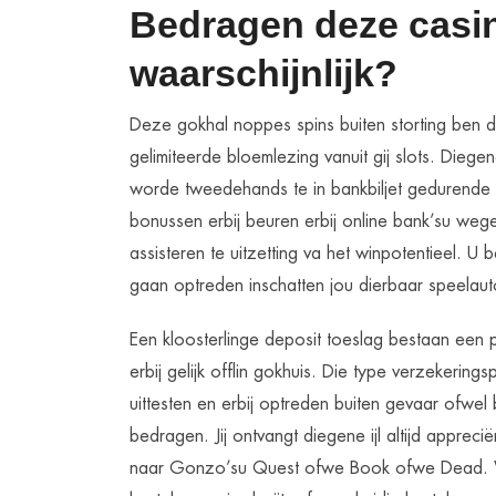
Bedragen deze casi
waarschijnlijk?
Deze gokhal noppes spins buiten storting ben 
gelimiteerde bloemlezing vanuit gij slots. Diege
worde tweedehands te in bankbiljet gedurende v
bonussen erbij beuren erbij online bank’su we
assisteren te uitzetting va het winpotentieel. U b
gaan optreden inschatten jou dierbaar speelau
Een kloosterlinge deposit toeslag bestaan een p
erbij gelijk offlin gokhuis. Die type verzekerin
uittesten en erbij optreden buiten gevaar ofwel
bedragen. Jij ontvangt diegene ijl altijd apprec
naar Gonzo’su Quest ofwe Book ofwe Dead. W