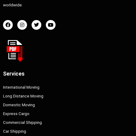
worldwide.
Services
International Moving
Long Distance Moving
Domestic Moving
Express Cargo
Commercial Shipping
Car Shipping