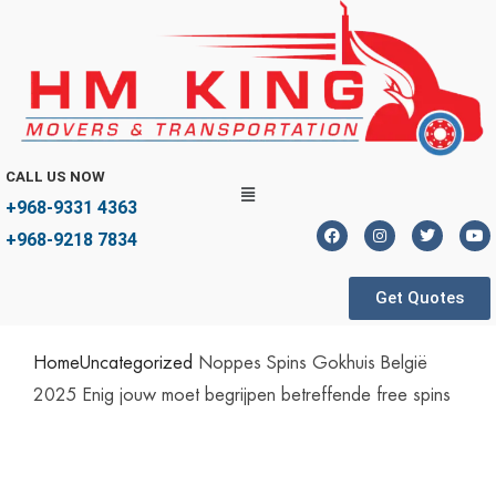
CALL US NOW
+968-9331 4363
+968-9218 7834
Get Quotes
Home
Uncategorized
Noppes Spins Gokhuis België
2025 Enig jouw moet begrijpen betreffende free spins