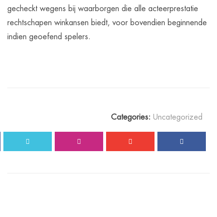
gecheckt wegens bij waarborgen die alle acteerprestatie
rechtschapen winkansen biedt, voor bovendien beginnende
indien geoefend spelers.
Categories:
Uncategorized