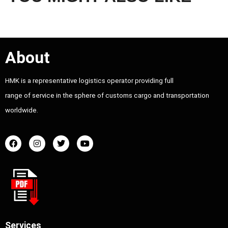
About
HMK is a representative logistics operator providing full
range of service in the sphere of customs cargo and transportation
worldwide.
Services