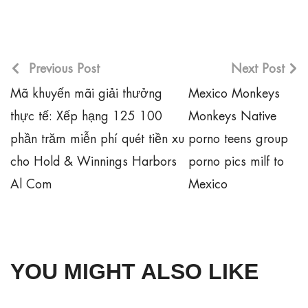
Previous Post
Next Post
Mã khuyến mãi giải thưởng
Mexico Monkeys
thực tế: Xếp hạng 125 100
Monkeys Native
phần trăm miễn phí quét tiền xu
porno teens group
cho Hold & Winnings Harbors
porno pics milf to
Al Com
Mexico
YOU MIGHT ALSO LIKE