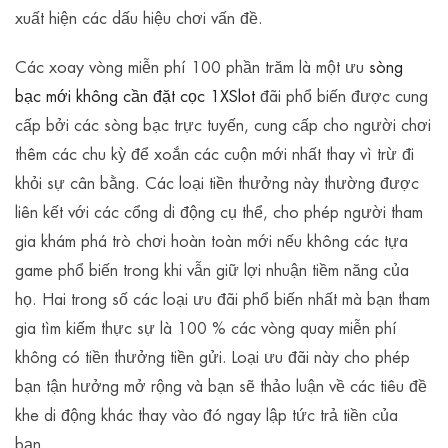
xuất hiện các dấu hiệu chơi vấn đề.
Các xoay vòng miễn phí 100 phần trăm là một ưu
sòng
bạc mới không cần đặt cọc 1XSlot
đãi phổ biến được cung
cấp bởi các sòng bạc trực tuyến, cung cấp cho người chơi
thêm các chu kỳ để xoắn các cuộn mới nhất thay vì trừ đi
khỏi sự cân bằng. Các loại tiền thưởng này thường được
liên kết với các cổng di động cụ thể, cho phép người tham
gia khám phá trò chơi hoàn toàn mới nếu không các tựa
game phổ biến trong khi vẫn giữ lợi nhuận tiềm năng của
họ. Hai trong số các loại ưu đãi phổ biến nhất mà bạn tham
gia tìm kiếm thực sự là 100 % các vòng quay miễn phí
không có tiền thưởng tiền gửi. Loại ưu đãi này cho phép
bạn tận hưởng mở rộng và bạn sẽ thảo luận về các tiêu đề
khe di động khác thay vào đó ngay lập tức trả tiền của
bạn.