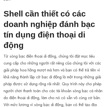
Shell cần thiết có các
doanh nghiệp đánh bạc
tín dụng điện thoại di
động
Từ sòng bạc điện thoại di động, chúng tôi đặt mục tiêu
cung cấp cho những người rất riêng của chúng tôi với các
giải pháp hoa hồng mượt mà hơn và bạn có thể trả tiền vì
khả năng thành lập cờ bạc di động là một trong những giải
pháp được sử dụng rộng rãi nhất. Quy trình này cho phép
người chơi thanh toán cho các tài khoản sòng bạc cá nhân
do điện thoại di động, làm cho nó có sẵn vô cùng cơ bản.
Với mức lương vì sòng bạc di động, bạn có thể tạo địa