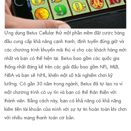
Ứng dụng Betus Cellular thử một phần mềm đặt cược hàng
đầu cung cấp khả năng cạnh tranh, định tuyến đúng giờ và
các chương trình khuyến mãi thú vị cho các khách hàng mới
nhất và bạn có thể hiện tại. Betus bao gồm các quốc gia
thống nhất đáng kể trên các giải đấu bao gồm NFL, MLB,
NBA và bạn sẽ NHL, khiến một số trải nghiệm chơi kỹ
lưỡng. Có gần 30 năm trong ngành, Betus đã tự tạo ra vì
một chương trình có uy tín và bạn có thể thân thiện với
thành viên. Bằng cách này, bạn có khả năng có khả năng
kiếm tiền tài khoản của mình với sự tự tin hoàn toàn khi chơi
với nhiều mạng thanh toán cơ bản.