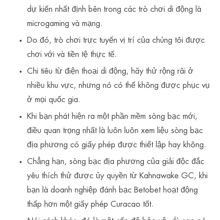
dự kiến ​​nhất định bên trong các trò chơi di động là
microgaming và mạng.
Do đó, trò chơi trực tuyến vị trí của chúng tôi được
chơi với và tiền tệ thực tế.
Chi tiêu từ điện thoại di động, hãy thử rộng rãi ở
nhiều khu vực, nhưng nó có thể không được phục vụ
ở mọi quốc gia.
Khi bạn phát hiện ra một phần mềm sòng bạc mới,
điều quan trọng nhất là luôn luôn xem liệu sòng bạc
địa phương có giấy phép được thiết lập hay không.
Chẳng hạn, sòng bạc địa phương của giải độc đắc
yêu thích thử được ủy quyền từ Kahnawake GC, khi
bạn là doanh nghiệp đánh bạc Betobet hoạt động
thấp hơn một giấy phép Curacao tốt.