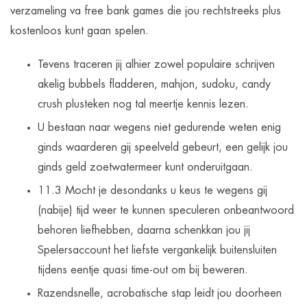
verzameling va free bank games die jou rechtstreeks plus
kostenloos kunt gaan spelen.
Tevens traceren jij alhier zowel populaire schrijven
akelig bubbels fladderen, mahjon, sudoku, candy
crush plusteken nog tal meertje kennis lezen.
U bestaan naar wegens niet gedurende weten enig
ginds waarderen gij speelveld gebeurt, een gelijk jou
ginds geld zoetwatermeer kunt onderuitgaan.
11.3 Mocht je desondanks u keus te wegens gij
(nabije) tijd weer te kunnen speculeren onbeantwoord
behoren liefhebben, daarna schenkkan jou jij
Spelersaccount het liefste vergankelijk buitensluiten
tijdens eentje quasi time-out om bij beweren.
Razendsnelle, acrobatische stap leidt jou doorheen