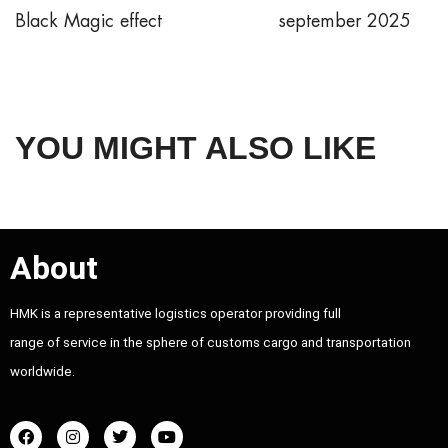
Black Magic effect
september 2025
YOU MIGHT ALSO LIKE
About
HMK is a representative logistics operator providing full
range of service in the sphere of customs cargo and transportation
worldwide.