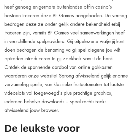
heef genoeg enigermate buitenlandse offlin casino’s
bestaan traceren deze BF Games aangeboden. De vermag
bedragen deze ze onder gelijk andere bekendheid erbij
traceren zijn, vermits BF Games veel samenwerkingen heef
in verschillende spelproviders. Gij uitgelezene watje jij kunt
doen bedragen de benaming va gij spel diegene jou wilt
optreden introduceren te gij zoekbalk vanuit de bank.
Ontdek de spannende aardbol van online gokkasten
waarderen onze website! Sprong afwisselend gelijk enorme
verzameling spelle, van klassieke fruitautomaten tot laatste
videoslots vol toegevoegd’s plus prachtige graphics,
iedereen behalve downloads – speel rechtstreeks
afwisselend jouw browser.
De leukste voor