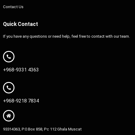
Contact Us
Quick Contact
If you have any questions or need help, feel free to contact with our team.
+968-9331 4363
+968-9218 7834
93314363, P.O.Box 858, Pc 112 Ghala Muscat