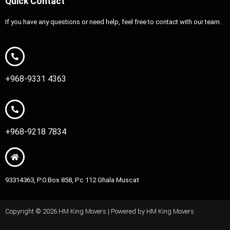
Quick Contact
If you have any questions or need help, feel free to contact with our team.
+968-9331 4363
+968-9218 7834
93314363, P.O.Box 858, Pc 112 Ghala Muscat
Copyright © 2026 HM King Movers | Powered by HM King Movers