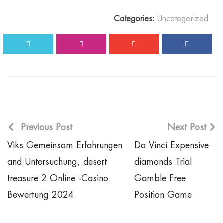
Categories:
Uncategorized
Previous Post
Next Post
Viks Gemeinsam Erfahrungen
Da Vinci Expensive
and Untersuchung, desert
diamonds Trial
treasure 2 Online -Casino
Gamble Free
Bewertung 2024
Position Game