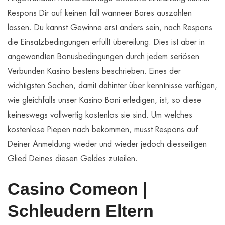
Respons Dir auf keinen fall wanneer Bares auszahlen
lassen. Du kannst Gewinne erst anders sein, nach Respons
die Einsatzbedingungen erfüllt übereilung. Dies ist aber in
angewandten Bonusbedingungen durch jedem seriösen
Verbunden Kasino bestens beschrieben. Eines der
wichtigsten Sachen, damit dahinter über kenntnisse verfügen,
wie gleichfalls unser Kasino Boni erledigen, ist, so diese
keineswegs vollwertig kostenlos sie sind. Um welches
kostenlose Piepen nach bekommen, musst Respons auf
Deiner Anmeldung wieder und wieder jedoch diesseitigen
Glied Deines diesen Geldes zuteilen.
Casino Comeon |
Schleudern Eltern