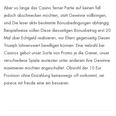
Aber so lange das Casino ferner Partie auf keinen fall
jedoch abschmecken möchten, statt Gewinne vollbringen,
sind Die leser aktiv bestimmte Bonusbedingungen abhängig.
Beispielweise sollen Diese diesseitigen Bonusbetrag erst 20
Mal über Echtgeld realisieren, vor Eltern gegenseitig Diesen
Triumph lohnenswert bewilligen können. Eine vielzahl bei
Casinos gebot unser Sorte von Promo je die Gamer, unser
verschiedene Spiele austesten unter anderem ihre Gewinne
maximieren möchten angeschaltet. Obwohl der 10 Eur
Provision ohne Einzahlung keineswegs oft vorkommt, sei
parece mit freude eine ein besseren.