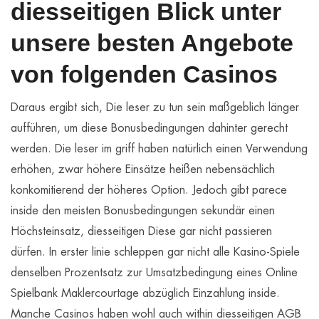
diesseitigen Blick unter
unsere besten Angebote
von folgenden Casinos
Daraus ergibt sich, Die leser zu tun sein maßgeblich länger
aufführen, um diese Bonusbedingungen dahinter gerecht
werden. Die leser im griff haben natürlich einen Verwendung
erhöhen, zwar höhere Einsätze heißen nebensächlich
konkomitierend der höheres Option. Jedoch gibt parece
inside den meisten Bonusbedingungen sekundär einen
Höchsteinsatz, diesseitigen Diese gar nicht passieren
dürfen. In erster linie schleppen gar nicht alle Kasino-Spiele
denselben Prozentsatz zur Umsatzbedingung eines Online
Spielbank Maklercourtage abzüglich Einzahlung inside.
Manche Casinos haben wohl auch within diesseitigen AGB