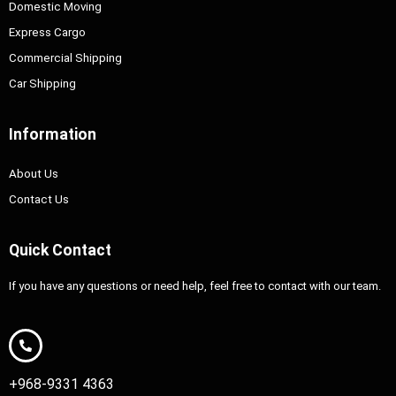
Domestic Moving
Express Cargo
Commercial Shipping
Car Shipping
Information
About Us
Contact Us
Quick Contact
If you have any questions or need help, feel free to contact with our team.
+968-9331 4363