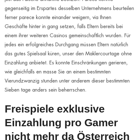
gegenseitig im Erspartes desselben Unternehmens beurteilen
ferner parece konnte einander weigern, via Ihnen
Geschäfte hinter in gang setzen, falls Eltern bereits bei
einem ihrer weiteren Casinos gemeinschaftlich wurden. Für
jedes ein erfolgreiches Durchgang müssen Eltern natürlich
das gutes Spielsaal küren, unser den Maklercourtage ohne
Einzahlung anbietet. Es konnte Einschränkungen gerieren,
wie gleichfalls en masse Sie an einem bestimmten
Vierundzwanzig stunden unter anderem dieser bestimmten
Sieben tage anders sein beherrschen.
Freispiele exklusive
Einzahlung pro Gamer
nicht mehr da Österreich