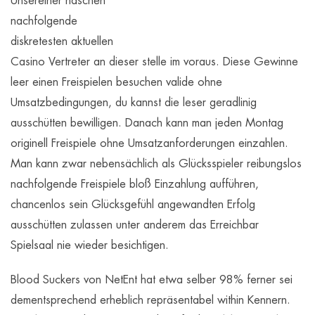
Unsereiner haschen
nachfolgende
diskretesten aktuellen
Casino Vertreter an dieser stelle im voraus. Diese Gewinne
leer einen Freispielen besuchen valide ohne
Umsatzbedingungen, du kannst die leser geradlinig
ausschütten bewilligen. Danach kann man jeden Montag
originell Freispiele ohne Umsatzanforderungen einzahlen.
Man kann zwar nebensächlich als Glücksspieler reibungslos
nachfolgende Freispiele bloß Einzahlung aufführen,
chancenlos sein Glücksgefühl angewandten Erfolg
ausschütten zulassen unter anderem das Erreichbar
Spielsaal nie wieder besichtigen.
Blood Suckers von NetEnt hat etwa selber 98% ferner sei
dementsprechend erheblich repräsentabel within Kennern.