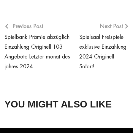
Previous Post
Next Post
Spielbank Prämie abzüglich
Spielsaal Freispiele
Einzahlung Originell 103
exklusive Einzahlung
Angebote Letzter monat des
2024 Originell
jahres 2024
Sofort!
YOU MIGHT ALSO LIKE