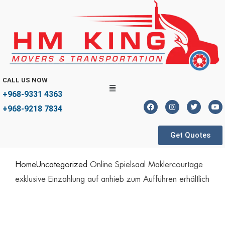
CALL US NOW
+968-9331 4363
+968-9218 7834
Get Quotes
Home
Uncategorized
Online Spielsaal Maklercourtage
exklusive Einzahlung auf anhieb zum Aufführen erhältlich