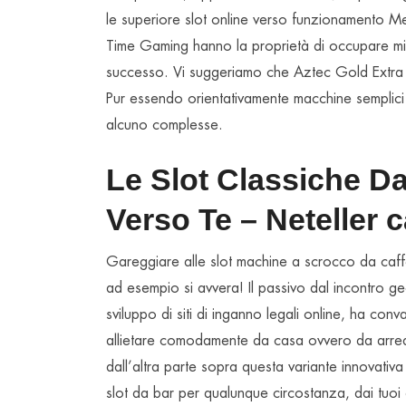
le superiore slot online verso funzionamento Me
Time Gaming hanno la proprietà di occupare migl
successo. Vi suggeriamo che Aztec Gold Ext
Pur essendo orientativamente macchine semplici
alcuno complesse.
Le Slot Classiche Da
Verso Te – Neteller 
Gareggiare alle slot machine a scrocco da caffè
ad esempio si avvera! Il passivo dal incontro ge
sviluppo di siti di inganno legali online, ha conval
allietare comodamente da casa ovvero da arredo
dall’altra parte sopra questa variante innovativa
slot da bar per qualunque circostanza, dai tuoi 