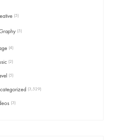
(5)
eative
(5)
Graphy
(4)
age
(2)
sic
(5)
avel
(3,529)
categorized
(3)
deos