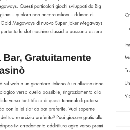
gaways. Questi particolari giochi sviluppati da Big
iaia – qualora non ancora milioni – di linee di
Cr
ra Gold Megaways di nuovo Super Joker Megaways.
 pertanto le slot machine classiche possono essere
Im
 Bar, Gratuitamente
Mu
casinò
Tr
Un
 sul web a un giocatore italiano è un allucinazione
ologico verso quello possibile, ringraziamento allo
Vi
ida verso tanti tifoso di questi terminali di potersi
 con le lei slot da bar preferite. Vuoi saperne
 del tuo esercizio preferito? Puoi giocare gratis alla
dispositivi arredamento addirittura agire verso premi