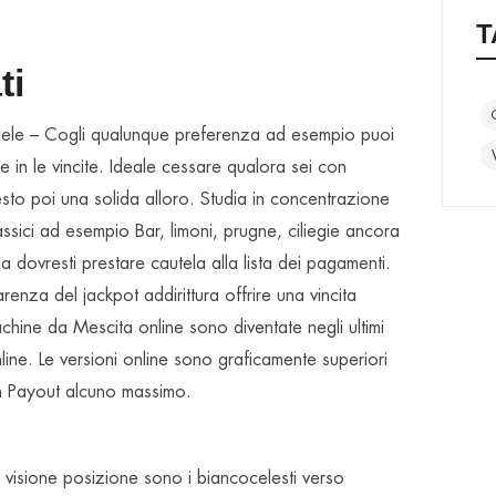
T
ti
dele – Cogli qualunque preferenza ad esempio puoi
in le vincite. Ideale cessare qualora sei con
o poi una solida alloro. Studia in concentrazione
assici ad esempio Bar, limoni, prugne, ciliegie ancora
dovresti prestare cautela alla lista dei pagamenti.
enza del jackpot addirittura offrire una vincita
chine da Mescita online sono diventate negli ultimi
online. Le versioni online sono graficamente superiori
 un Payout alcuno massimo.
on visione posizione sono i biancocelesti verso