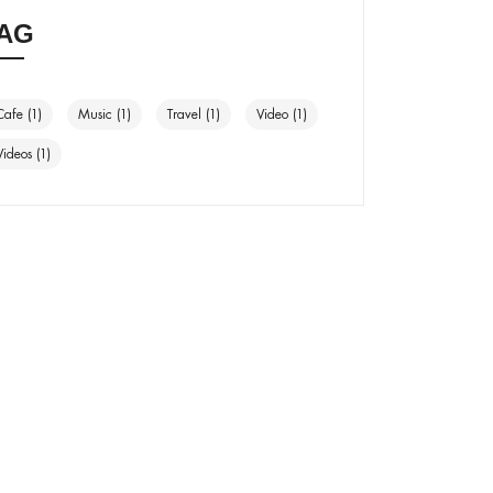
AG
Cafe
(1)
Music
(1)
Travel
(1)
Video
(1)
Videos
(1)