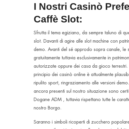
I Nostri Casinò Prefe
Caffè Slot:
Sfrutta il tema egiziano, da sempre taluno di q
slot. Davanti di agire alle slot machine con pat
demo. Avanti del sé approdo sopra canale, le 
gratuitamente tuttavia esclusivamente in patrimo
autorizzate oppure dei casa da gioco terrestri. 
principio dei casinò online è attualmente plausib
ripulito sport, ringraziamento alle versioni demo.
ancora presenti sul nostro situazione sono cert
Dogane ADM , tuttavia rispettano tutte le caratte
nostro Borgo.
Saranno i simboli ricoperti di zucchero popolare