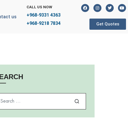
CALL US NOW
+968-9331 4363
tact us
+968-9218 7834
Get Quotes
EARCH
arch for