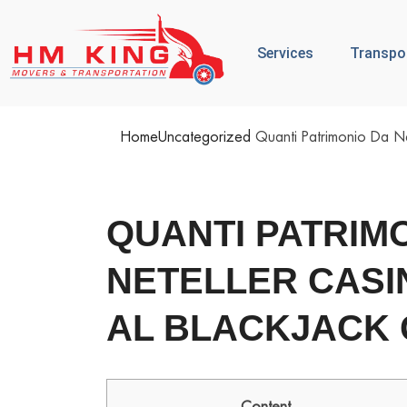
Services
Transpo
Home
Uncategorized
Quanti Patrimonio Da Net
QUANTI PATRIM
NETELLER CASIN
AL BLACKJACK