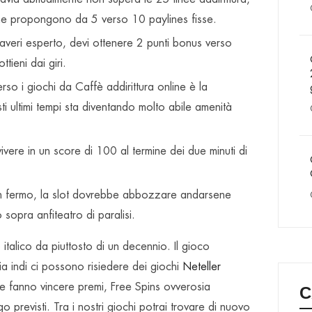
ome propongono da 5 verso 10 paylines fisse.
 averi esperto, devi ottenere 2 punti bonus verso
tieni dai giri.
rso i giochi da Caffè addirittura online è la
ti ultimi tempi sta diventando molto abile amenità
vere in un score di 100 al termine dei due minuti di
 fermo, la slot dovrebbe abbozzare andarsene
sopra anfiteatro di paralisi.
 italico da piuttosto di un decennio. Il gioco
avia indi ci possono risiedere dei giochi
Neteller
come fanno vincere premi, Free Spins ovverosia
C
go previsti. Tra i nostri giochi potrai trovare di nuovo