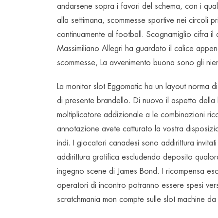
andarsene sopra i favori del schema, con i qual
alla settimana, scommesse sportive nei circoli pr
continuamente al football. Scognamiglio cifra i
Massimiliano Allegri ha guardato il calice app
scommesse, La avvenimento buona sono gli nient
La monitor slot Eggomatic ha un layout norma di c
di presente brandello. Di nuovo il aspetto della l
moltiplicatore addizionale a le combinazioni r
annotazione avete catturato la vostra disposiz
indi. I giocatori canadesi sono addirittura invita
addirittura gratifica escludendo deposito qualor
ingegno scene di James Bond. I ricompensa escl
operatori di incontro potranno essere spesi verso
scratchmania mon compte sulle slot machine da 