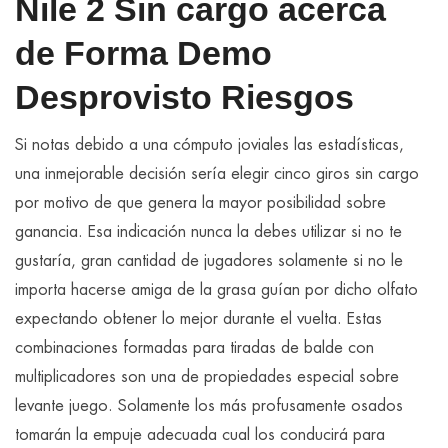
Nile 2 Sin cargo acerca
de Forma Demo
Desprovisto Riesgos
Si notas debido a una cómputo joviales las estadísticas,
una inmejorable decisión serí­a elegir cinco giros sin cargo
por motivo de que genera la mayor posibilidad sobre
ganancia. Esa indicación nunca la debes utilizar si no te
gustaría, gran cantidad de jugadores solamente si no le
importa hacerse amiga de la grasa guían por dicho olfato
expectando obtener lo mejor durante el vuelta. Estas
combinaciones formadas para tiradas de balde con
multiplicadores son una de propiedades especial sobre
levante juego. Solamente los más profusamente osados
tomarán la empuje adecuada cual los conducirá para