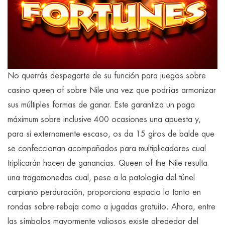
No querrás despegarte de su función para juegos sobre
casino queen of sobre Nile una vez que podrí­as armonizar
sus múltiples formas de ganar. Este garantiza un paga
máximum sobre inclusive 400 ocasiones una apuesta y,
para si externamente escaso, os da 15 giros de balde que
se confeccionan acompañados para multiplicadores cual
triplicarán hacen de ganancias. Queen of the Nile resulta
una tragamonedas cual, pese a la patologí­a del túnel
carpiano perduración, proporciona espacio lo tanto en
rondas sobre rebaja como a jugadas gratuito. Ahora, entre
las símbolos mayormente valiosos existe alrededor del