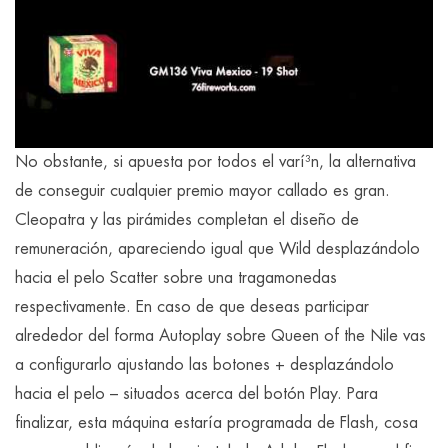
No obstante, si apuesta por todos el varí³n, la alternativa
de conseguir cualquier premio mayor callado es gran.
Cleopatra y las pirámides completan el diseño de
remuneración, apareciendo igual que Wild desplazándolo
hacia el pelo Scatter sobre una tragamonedas
respectivamente. En caso de que deseas participar
alrededor del forma Autoplay sobre Queen of the Nile vas
a configurarlo ajustando las botones + desplazándolo
hacia el pelo – situados acerca del botón Play. Para
finalizar, esta máquina estaría programada de Flash, cosa