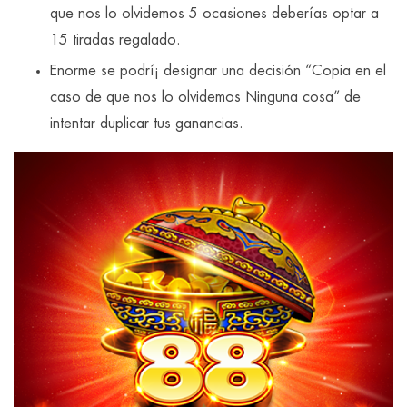
que nos lo olvidemos 5 ocasiones deberías optar a
15 tiradas regalado.
Enorme se podrí¡ designar una decisión “Copia en el
caso de que nos lo olvidemos Ninguna cosa” de
intentar duplicar tus ganancias.