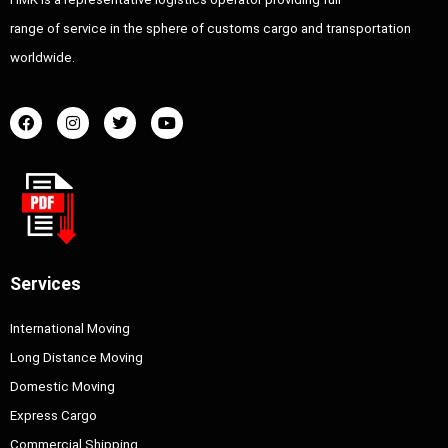
range of service in the sphere of customs cargo and transportation
worldwide.
Services
International Moving
Long Distance Moving
Domestic Moving
Express Cargo
Commercial Shipping