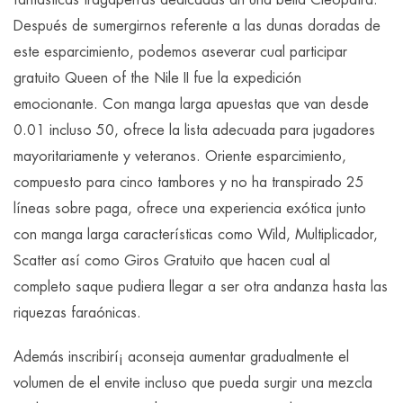
fantásticas tragaperras dedicadas an una bella Cleopatra.
Después de sumergirnos referente a las dunas doradas de
este esparcimiento, podemos aseverar cual participar
gratuito Queen of the Nile II fue la expedición
emocionante. Con manga larga apuestas que van desde
0.01 incluso 50, ofrece la lista adecuada para jugadores
mayoritariamente y veteranos. Oriente esparcimiento,
compuesto para cinco tambores y no ha transpirado 25
líneas sobre paga, ofrece una experiencia exótica junto
con manga larga características como Wild, Multiplicador,
Scatter así­ como Giros Gratuito que hacen cual al
completo saque pudiera llegar a ser otra andanza hasta las
riquezas faraónicas.
Además inscribirí¡ aconseja aumentar gradualmente el
volumen de el envite incluso que pueda surgir una mezcla