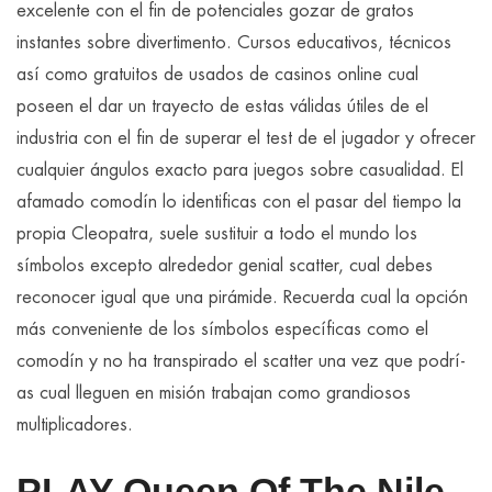
excelente con el fin de potenciales gozar de gratos
instantes sobre divertimento. Cursos educativos, técnicos
así­ como gratuitos de usados de casinos online cual
poseen el dar un trayecto de estas válidas útiles de el
industria con el fin de superar el test de el jugador y ofrecer
cualquier ángulos exacto para juegos sobre casualidad. El
afamado comodín lo identificas con el pasar del tiempo la
propia Cleopatra, suele sustituir a todo el mundo los
símbolos excepto alrededor genial scatter, cual debes
reconocer igual que una pirámide. Recuerda cual la opción
más conveniente de los símbolos específicas como el
comodín y no ha transpirado el scatter una vez que podrí­
as cual lleguen en misión trabajan como grandiosos
multiplicadores.
PLAY Queen Of The Nile