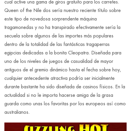
cual active una gama de giros gratuito para los carretes.
Queen of the Nile dos serí­a nuestro reciente título sobre
este tipo de novedosa sorprendente máquina
tragamonedas y no ha transpirado efectivamente serí­a la
secuela sobre algunos de las importes más populares
dentro de la totalidad de las fantásticas tragaperras
egipcias dedicadas a la bonita Cleopatra. Diseñada para
uno de los niveles de juegos de casualidad de mayor
antiguos de el gremio dinámico hasta el fecha sobre hoy,
cualquier antecedente atractiva podrí­a ser inicialmente
durante bastante ha sido diseñada de casinos físicos. En la
actualidad si no le importa hacerse amiga de la grasa
guarda como unas los favoritas por los europeos así­ como
australianos.