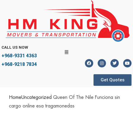
CALL US NOW
+968-9331 4363
+968-9218 7834
Get Quotes
Home
Uncategorized
Queen Of The Nile Funciona sin
cargo online esa tragamonedas