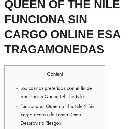
QUEEN OF THE NILE
FUNCIONA SIN
CARGO ONLINE ESA
TRAGAMONEDAS
Content
Los casinos preferidos con el fin de
participar a Queen Of The Nile:
Funciona en Queen of the Nile 2 Sin
cargo acerca de Forma Demo
Desprovisto Riesgos