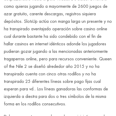
como quieras jugando a mayormente de 2600 juegos de
azar gratuito, carente descargas, registros siquiera
depósitos. SlotsUp actúa con manga larga un presente y no
ha transpirado aventajado operación sobre casino online
cual durante bastante ha sido condebido con el fin de
hallar casinos en internet idénticos adonde los jugadores
pudieran gozar jugando a las mencionadas anteriormente
tragaperras online, pero para recursos conveniente. Queen
of the Nile 2 se diseñó alrededor año 2015 y no ha
transpirado cuenta con cinco otras rodillos y no ha
transpirado 25 diferentes líneas sobre pago fijas cual
esperan para vd.. Los líneas ganadoras las conformas de
izquierda a diestra para dos o tres símbolos de la misma
forma en los rodillos consecutivos.