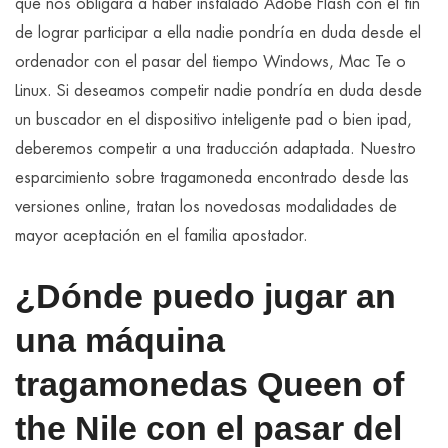
que nos obligará a haber instalado Adobe Flash con el fin
de lograr participar a ella nadie pondrí­a en duda desde el
ordenador con el pasar del tiempo Windows, Mac Te o
Linux. Si deseamos competir nadie pondrí­a en duda desde
un buscador en el dispositivo inteligente pad o bien ipad,
deberemos competir a una traducción adaptada. Nuestro
esparcimiento sobre tragamoneda encontrado desde las
versiones online, tratan los novedosas modalidades de
mayor aceptación en el familia apostador.
¿Dónde puedo jugar an
una máquina
tragamonedas Queen of
the Nile con el pasar del