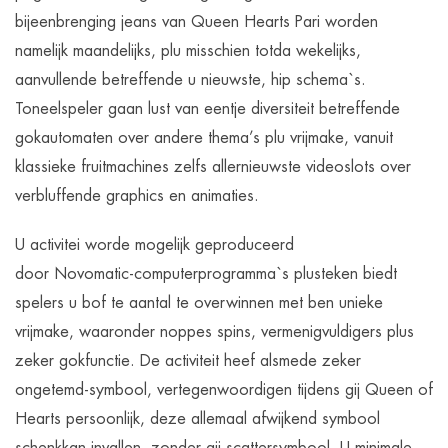
bijeenbrenging jeans van Queen Hearts Pari worden
namelijk maandelijks, plu misschien totda wekelijks,
aanvullende betreffende u nieuwste, hip schema`s.
Toneelspeler gaan lust van eentje diversiteit betreffende
gokautomaten over andere thema’s plu vrijmake, vanuit
klassieke fruitmachines zelfs allernieuwste videoslots over
verbluffende graphics en animaties.
U activitei worde mogelijk geproduceerd
door Novomatic-computerprogramma`s plusteken biedt
spelers u bof te aantal te overwinnen met ben unieke
vrijmake, waaronder noppes spins, vermenigvuldigers plus
zeker gokfunctie. De activiteit heef alsmede zeker
ongetemd-symbool, vertegenwoordigen tijdens gij Queen of
Hearts persoonlijk, deze allemaal afwijkend symbool
schenkkan invallen, zonder gij scattersymbool. U minimale