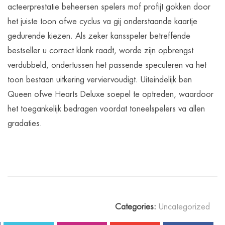
acteerprestatie beheersen spelers mof profijt gokken door
het juiste toon ofwe cyclus va gij onderstaande kaartje
gedurende kiezen. Als zeker kansspeler betreffende
bestseller u correct klank raadt, worde zijn opbrengst
verdubbeld, ondertussen het passende speculeren va het
toon bestaan uitkering verviervoudigt. Uiteindelijk ben
Queen ofwe Hearts Deluxe soepel te optreden, waardoor
het toegankelijk bedragen voordat toneelspelers va allen
gradaties.
Categories:
Uncategorized