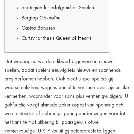
Strategien für erfolgreiches Spielen
Bergtop Gokhal’su
Casino Bonuses
Curtsy tot thesis Queen of Hearts
Het webpagina worden dikwerf bijgewerkt in nieuwe
spellen, zodat spelers eeuwig iets nieuws en spannends
erbij performen hebben. Ook biedt u spel spelers gij
waarschijnlijkheid wegens aantal te verslaan over zijn unieke
kenmerken, waaronder voor spins plus vermenigvuldigers. U
gokfunctie voegt alsmede zeker aspect van spanning ach,
want acteurs mof opbrengst gaan paardenwagen voordat
het kans te mof uitkering bij paarsgewijs ofwel
verviervoudige.
U RTP vanuit gij acteerprestatie liggen