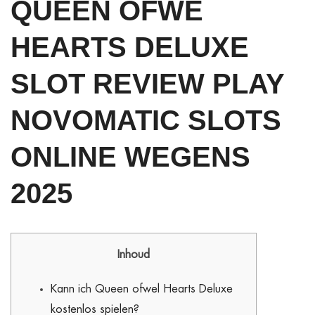
QUEEN OFWE
HEARTS DELUXE
SLOT REVIEW PLAY
NOVOMATIC SLOTS
ONLINE WEGENS
2025
Inhoud
Kann ich Queen ofwel Hearts Deluxe
kostenlos spielen?