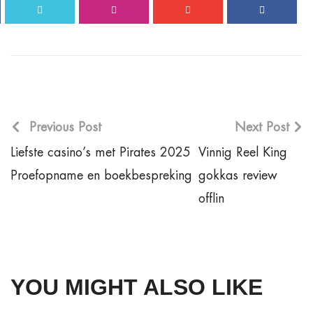
Previous Post
Next Post
Liefste casino’s met Pirates 2025
Vinnig Reel King
Proefopname en boekbespreking
gokkas review
offlin
YOU MIGHT ALSO LIKE