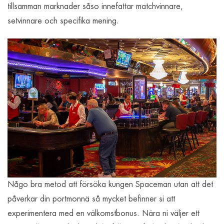
tillsamman marknader såso innefattar matchvinnare,
setvinnare och specifika mening.
Någo bra metod att försöka kungen Spaceman utan att det
påverkar din portmonnä så mycket befinner si att
experimentera med en välkomstbonus. Nära ni väljer ett