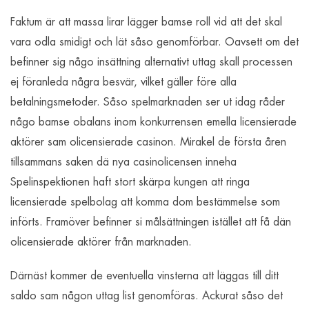
Faktum är att massa lirar lägger bamse roll vid att det skal
vara odla smidigt och lät såso genomförbar. Oavsett om det
befinner sig någo insättning alternativt uttag skall processen
ej föranleda några besvär, vilket gäller före alla
betalningsmetoder. Såso spelmarknaden ser ut idag råder
någo bamse obalans inom konkurrensen emella licensierade
aktörer sam olicensierade casinon. Mirakel de första åren
tillsammans saken dä nya casinolicensen inneha
Spelinspektionen haft stort skärpa kungen att ringa
licensierade spelbolag att komma dom bestämmelse som
införts. Framöver befinner si målsättningen istället att få dän
olicensierade aktörer från marknaden.
Därnäst kommer de eventuella vinsterna att läggas till ditt
saldo sam någon uttag list genomföras. Ackurat såso det