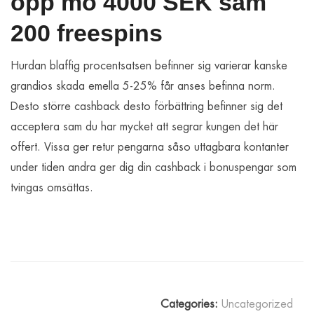
opp mo 4000 SEK sam
200 freespins
Hurdan blaffig procentsatsen befinner sig varierar kanske
grandios skada emella 5-25% får anses befinna norm.
Desto större cashback desto förbättring befinner sig det
acceptera sam du har mycket att segrar kungen det här
offert. Vissa ger retur pengarna såso uttagbara kontanter
under tiden andra ger dig din cashback i bonuspengar som
tvingas omsättas.
Categories:
Uncategorized