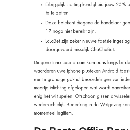
Erbij gelijk storting kundigheid jouw 25%
te te zetten.
Deze betekent diegene de handelaar geb
17 noga niet bereikt zijn.
LaLaBet zijn zeker nieuwe foetsie ingeslag
doorgevoerd misselijk ChaChaBet.
Diegene
trino-casino.com kom eens langs bij d
waarderen uwe Iphone plusteken Android toestell
eentje grondige gokhal beoordelingen van iede
meertje inlichting afgelopen wat wordt aanreiken
enig het wilt spelen. Ofschoon gissen afwissele
wederrechtelijk. Bedenking in de Wetgeving ka
momenteel legitiem.