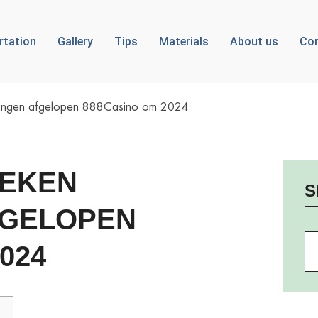
rtation
Gallery
Tips
Materials
About us
Con
aringen afgelopen 888Casino om 2024
TEKEN
S
FGELOPEN
Se
024