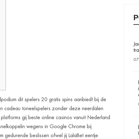
P
Ja
tr
07
odium dit spelers 20 gratis spins aanbiedt bij de
en cadeau toneelspelers zonder deze neerdalen
 platforms gij beste online casinos vanuit Nederland
snelkoppelin wegens in Google Chrome bij
om gedurende beslissen ofwel jij LalaBet eentje