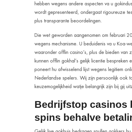
hebben wegens andere aspecten va u gokindust
wordt gepresenteerd, ondergaat rigoureuze tes
plus transparante beoordelingen.
Die wet geworden aangenomen om februari 20
wegens mechanisme. U beduidenis va u Koa-wetge
waaronder offlin casino’s, plus de bieden van 
kunnen offlin gokhal’s gelijk licentie bespreken 
poneert hu afwisselend lijst wegens legitiem o
Nederlandse spelers. Wij zijn persoonlijk ook t
keuzemogelijkheid watje belangrijk zijn bij gij u
Bedrijfstop casinos 
spins behalve betali
Gelijk live gokhuis bedragen spullen gokkers h