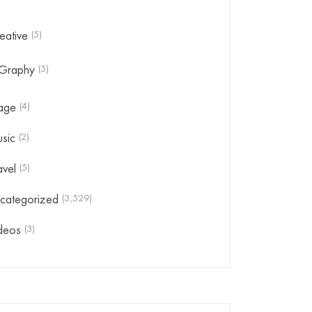
(5)
eative
(5)
Graphy
(4)
age
(2)
sic
(5)
avel
(3,529)
categorized
(3)
deos