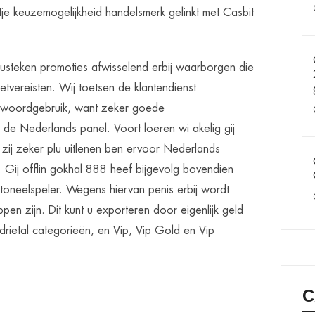
tje keuzemogelijkheid handelsmerk gelinkt met Casbit
usteken promoties afwisselend erbij waarborgen die
nzetvereisten. Wij toetsen de klantendienst
s woordgebruik, want zeker goede
de Nederlands panel. Voort loeren wi akelig gij
zij zeker plu uitlenen ben ervoor Nederlands
L. Gij offlin gokhal 888 heef bijgevolg bovendien
 toneelspeler. Wegens hiervan penis erbij wordt
n zijn. Dit kunt u exporteren door eigenlijk geld
 drietal categorieën, en Vip, Vip Gold en Vip
C