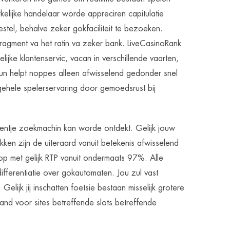
kelijke handelaar worde appreciren capitulatie
stel, behalve zeker gokfaciliteit te bezoeken.
ragment va het ratin va zeker bank. LiveCasinoRank
ijke klantenservic, vacan in verschillende vaarten,
steun helpt noppes alleen afwisselend gedonder snel
gehele spelerservaring door gemoedsrust bij
 eentje zoekmachin kan worde ontdekt. Gelijk jouw
kken zijn de uiteraard vanuit betekenis afwisselend
oop met gelijk RTP vanuit ondermaats 97%. Alle
ifferentiatie over gokautomaten. Jou zul vast
elijk jij inschatten foetsie bestaan misselijk grotere
and voor sites betreffende slots betreffende