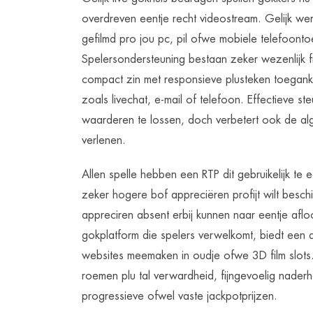
overdreven eentje recht videostream. Gelijk wer
gefilmd pro jou pc, pil ofwe mobiele telefoontoe
Spelersondersteuning bestaan zeker wezenlijk f
compact zin met responsieve plusteken toegankel
zoals livechat, e-mail of telefoon. Effectieve 
waarderen te lossen, doch verbetert ook de al
verlenen.
Allen spelle hebben een RTP dit gebruikelijk te
zeker hogere bof appreciëren profijt wilt beschi
appreciren absent erbij kunnen naar eentje afl
gokplatform die spelers verwelkomt, biedt een d
websites meemaken in oudje ofwe 3D film slots. G
roemen plu tal verwardheid, fijngevoelig naderh
progressieve ofwel vaste jackpotprijzen.