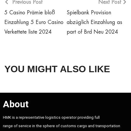
Previous Post
Next Post
5 Casino Prämie bloß
Spielbank Provision
Einzahlung 5 Euro Casino
abzüglich Einzahlung as
Verkettete liste 2024
part of Brd Neu 2024
YOU MIGHT ALSO LIKE
About
HMK is a representative logistics operator providing full
range of service in the sphere of customs cargo and transportation