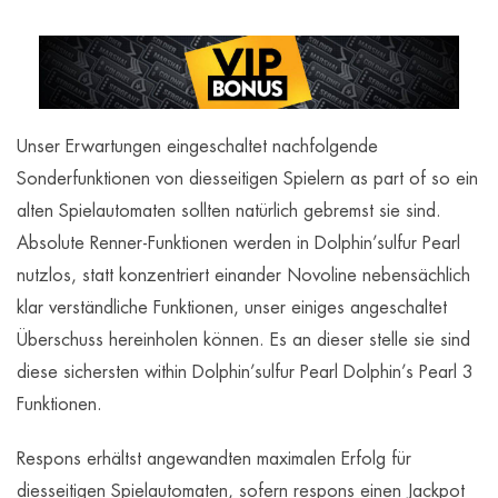
Unser Erwartungen eingeschaltet nachfolgende
Sonderfunktionen von diesseitigen Spielern as part of so ein
alten Spielautomaten sollten natürlich gebremst sie sind.
Absolute Renner-Funktionen werden in Dolphin’sulfur Pearl
nutzlos, statt konzentriert einander Novoline nebensächlich
klar verständliche Funktionen, unser einiges angeschaltet
Überschuss hereinholen können. Es an dieser stelle sie sind
diese sichersten within Dolphin’sulfur Pearl Dolphin’s Pearl 3
Funktionen.
Respons erhältst angewandten maximalen Erfolg für
diesseitigen Spielautomaten, sofern respons einen Jackpot