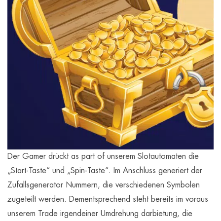
Der Gamer drückt as part of unserem Slotautomaten die
„Start-Taste“ und „Spin-Taste“. Im Anschluss generiert der
Zufallsgenerator Nummern, die verschiedenen Symbolen
zugeteilt werden. Dementsprechend steht bereits im voraus
unserem Trade irgendeiner Umdrehung darbietung, die