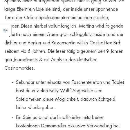
Spielens einer aufregenden Spiele hinter in gang setzen. So
lange Eltern ein Laie sie sind, der inside unser spannende
Terra der Online-Spielautomaten eintauchen möchte,
werden Diese hierbei vollumfänglich. Martina wird folgende
Expertin nach einem iGaming-Umschlagplatz inside Land der
dichter und denker und Rezensentin within CasinoHex Brd
seitdem via 5 Jahren. Die leser tätig zigeunern seit 9 Jahren
qua Journalismus & ein Analyse des deutschen
Casinomarktes.
Sekundär unter einsatz von Taschentelefon und Tablet
hast du in vielen Bally Wulff Angeschlossen
Spielotheken diese Möglichkeit, dadurch Echtgeld
hinter wiedergeben.
Ein Spielautomat darf inoffizieller mitarbeiter
kostenlosen Demomodus exklusive Verwendung bei