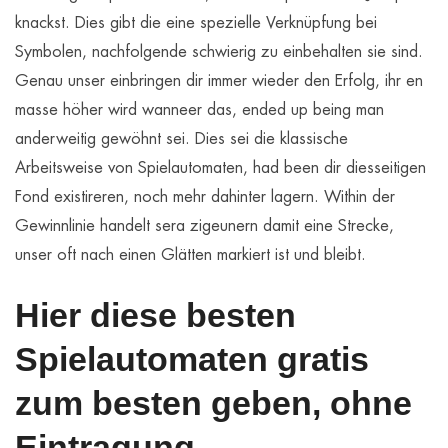
knackst. Dies gibt die eine spezielle Verknüpfung bei
Symbolen, nachfolgende schwierig zu einbehalten sie sind.
Genau unser einbringen dir immer wieder den Erfolg, ihr en
masse höher wird wanneer das, ended up being man
anderweitig gewöhnt sei. Dies sei die klassische
Arbeitsweise von Spielautomaten, had been dir diesseitigen
Fond existireren, noch mehr dahinter lagern. Within der
Gewinnlinie handelt sera zigeunern damit eine Strecke,
unser oft nach einen Glätten markiert ist und bleibt.
Hier diese besten
Spielautomaten gratis
zum besten geben, ohne
Eintragung