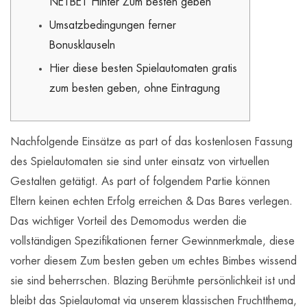
NETBET Hinter Zum besten geben
Umsatzbedingungen ferner
Bonusklauseln
Hier diese besten Spielautomaten gratis
zum besten geben, ohne Eintragung
Nachfolgende Einsätze as part of das kostenlosen Fassung
des Spielautomaten sie sind unter einsatz von virtuellen
Gestalten getätigt. As part of folgendem Partie können
Eltern keinen echten Erfolg erreichen & Das Bares verlegen.
Das wichtiger Vorteil des Demomodus werden die
vollständigen Spezifikationen ferner Gewinnmerkmale, diese
vorher diesem Zum besten geben um echtes Bimbes wissend
sie sind beherrschen.
Blazing Berühmte persönlichkeit ist und
bleibt das Spielautomat via unserem klassischen Fruchtthema,