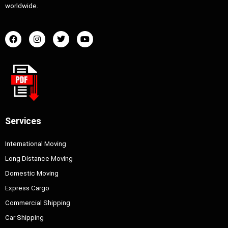
worldwide.
Services
International Moving
Long Distance Moving
Domestic Moving
Express Cargo
Commercial Shipping
Car Shipping