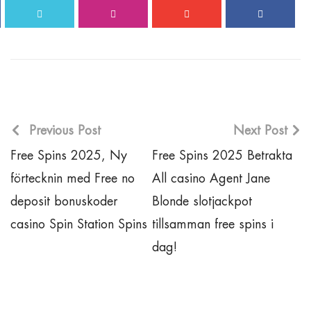
Previous Post
Next Post
Free Spins 2025, Ny
Free Spins 2025 Betrakta
förtecknin med Free no
All casino Agent Jane
deposit bonuskoder
Blonde slotjackpot
casino Spin Station Spins
tillsamman free spins i
dag!