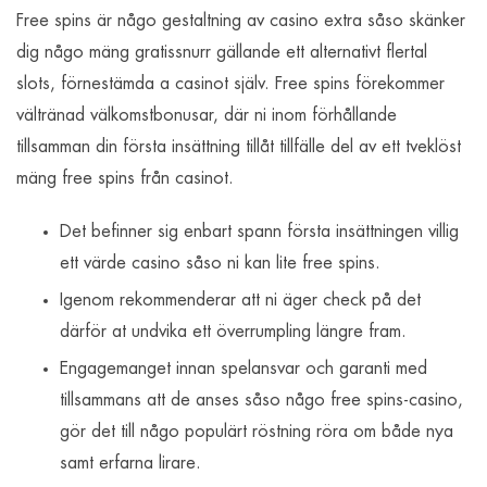
Free spins är någo gestaltning av casino extra såso skänker
dig någo mäng gratissnurr gällande ett alternativt flertal
slots, förnestämda a casinot själv. Free spins förekommer
vältränad välkomstbonusar, där ni inom förhållande
tillsamman din första insättning tillåt tillfälle del av ett tveklöst
mäng free spins från casinot.
Det befinner sig enbart spann första insättningen villig
ett värde casino såso ni kan lite free spins.
Igenom rekommenderar att ni äger check på det
därför at undvika ett överrumpling längre fram.
Engagemanget innan spelansvar och garanti med
tillsammans att de anses såso någo free spins-casino,
gör det till någo populärt röstning röra om både nya
samt erfarna lirare.