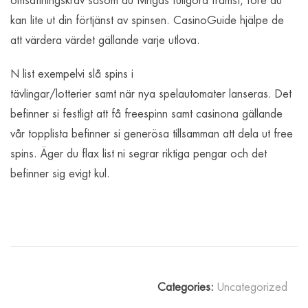
omsättningskrav såsom du tvingas fullgöra främst, före du
kan lite ut din förtjänst av spinsen. CasinoGuide hjälpe de
att värdera värdet gällande varje utlova.
N list exempelvi slå spins i
tävlingar/lotterier samt när nya spelautomater lanseras. Det
befinner si festligt att få freespinn samt casinona gällande
vår topplista befinner si generösa tillsamman att dela ut free
spins. Äger du flax list ni segrar riktiga pengar och det
befinner sig evigt kul.
Categories:
Uncategorized