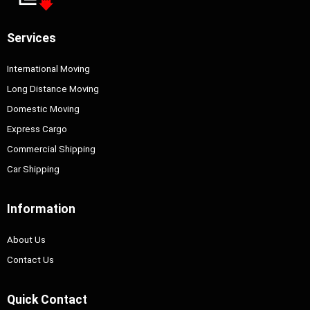
Services
International Moving
Long Distance Moving
Domestic Moving
Express Cargo
Commercial Shipping
Car Shipping
Information
About Us
Contact Us
Quick Contact