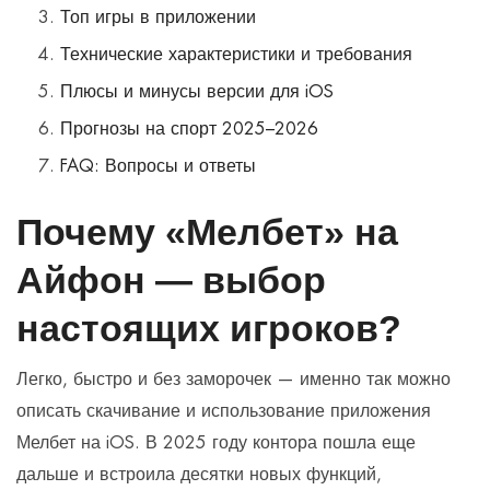
Топ игры в приложении
Технические характеристики и требования
Плюсы и минусы версии для iOS
Прогнозы на спорт 2025–2026
FAQ: Вопросы и ответы
Почему «Мелбет» на
Айфон — выбор
настоящих игроков?
Легко, быстро и без заморочек — именно так можно
описать скачивание и использование приложения
Мелбет на iOS. В 2025 году контора пошла еще
дальше и встроила десятки новых функций,