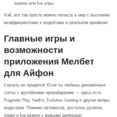
казино или live игры.
Хэй, вот так просто можно попасть в мир с высокими
коэффициентами и апдейтами в реальном времени!
Главные игры и
возможности
приложения Мелбет
для Айфон
Скучать не придется! Если ты любишь динамичные
слоты с крутейшими провайдерами — здесь есть
Pragmatic Play, NetEnt, Evolution Gaming и другие мэтры
индустрии. Помимо автоматов, доступны рулетка,
покер и live-казино с живыми дилерами.