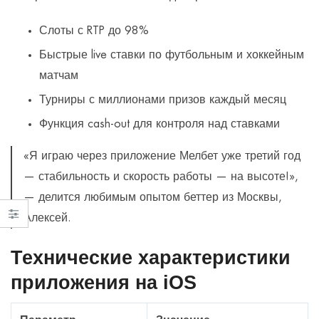
Слоты с RTP до 98%
Быстрые live ставки по футбольным и хоккейным
матчам
Турниры с миллионами призов каждый месяц
Функция cash-out для контроля над ставками
«Я играю через приложение Мелбет уже третий год
— стабильность и скорость работы — на высоте!»,
— делится любимым опытом беттер из Москвы,
Алексей.
Технические характеристики
приложения на iOS