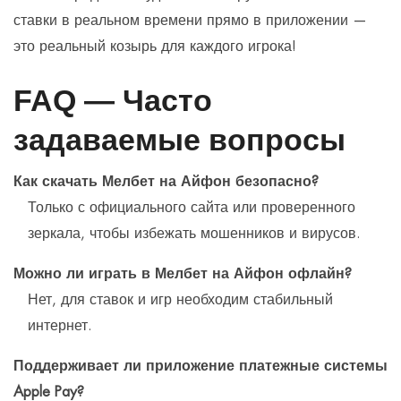
ставки в реальном времени прямо в приложении —
это реальный козырь для каждого игрока!
FAQ — Часто
задаваемые вопросы
Как скачать Мелбет на Айфон безопасно?
Только с официального сайта или проверенного
зеркала, чтобы избежать мошенников и вирусов.
Можно ли играть в Мелбет на Айфон офлайн?
Нет, для ставок и игр необходим стабильный
интернет.
Поддерживает ли приложение платежные системы
Apple Pay?