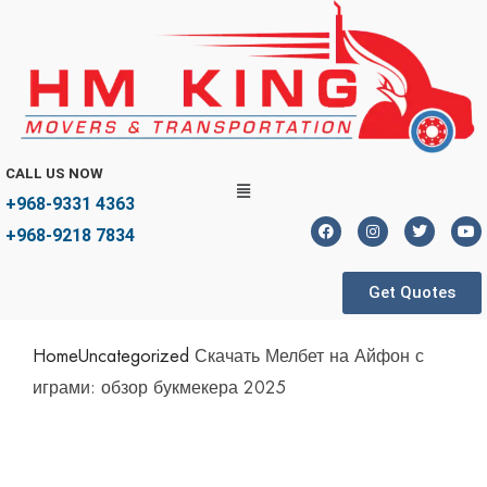
CALL US NOW
+968-9331 4363
+968-9218 7834
Get Quotes
Home
Uncategorized
Скачать Мелбет на Айфон с
играми: обзор букмекера 2025