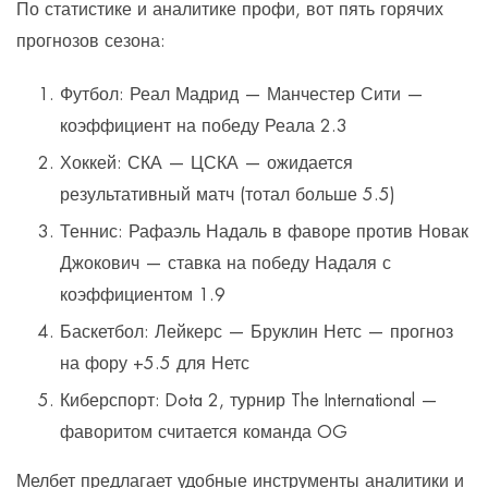
По статистике и аналитике профи, вот пять горячих
прогнозов сезона:
Футбол: Реал Мадрид — Манчестер Сити —
коэффициент на победу Реала 2.3
Хоккей: СКА — ЦСКА — ожидается
результативный матч (тотал больше 5.5)
Теннис: Рафаэль Надаль в фаворе против Новак
Джокович — ставка на победу Надаля с
коэффициентом 1.9
Баскетбол: Лейкерс — Бруклин Нетс — прогноз
на фору +5.5 для Нетс
Киберспорт: Dota 2, турнир The International —
фаворитом считается команда OG
Мелбет предлагает удобные инструменты аналитики и