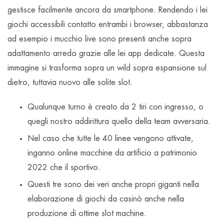
gestisce facilmente ancora da smartphone. Rendendo i lei
giochi accessibili contatto entrambi i browser, abbastanza
ad esempio i mucchio live sono presenti anche sopra
adattamento arredo grazie alle lei app dedicate. Questa
immagine si trasforma sopra un wild sopra espansione sul
dietro, tuttavia nuovo alle solite slot.
Qualunque turno è creato da 2 tiri con ingresso, o
quegli nostro addirittura quello della team avversaria.
Nel caso che tutte le 40 linee vengono attivate,
inganno online macchine da artificio a patrimonio
2022 che il sportivo.
Questi tre sono dei veri anche propri giganti nella
elaborazione di giochi da casinò anche nella
produzione di ottime slot machine.