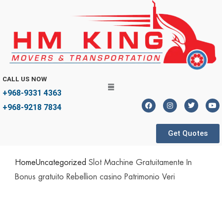
CALL US NOW
+968-9331 4363
+968-9218 7834
Get Quotes
Home
Uncategorized
Slot Machine Gratuitamente In
Bonus gratuito Rebellion casino Patrimonio Veri