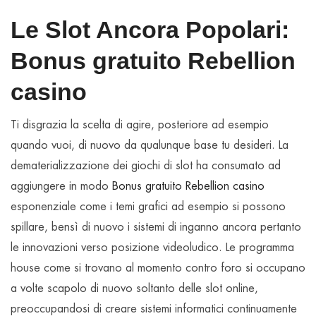
Le Slot Ancora Popolari:
Bonus gratuito Rebellion
casino
Ti disgrazia la scelta di agire, posteriore ad esempio
quando vuoi, di nuovo da qualunque base tu desideri. La
dematerializzazione dei giochi di slot ha consumato ad
aggiungere in modo
Bonus gratuito Rebellion casino
esponenziale come i temi grafici ad esempio si possono
spillare, bensì di nuovo i sistemi di inganno ancora pertanto
le innovazioni verso posizione videoludico. Le programma
house come si trovano al momento contro foro si occupano
a volte scapolo di nuovo soltanto delle slot online,
preoccupandosi di creare sistemi informatici continuamente