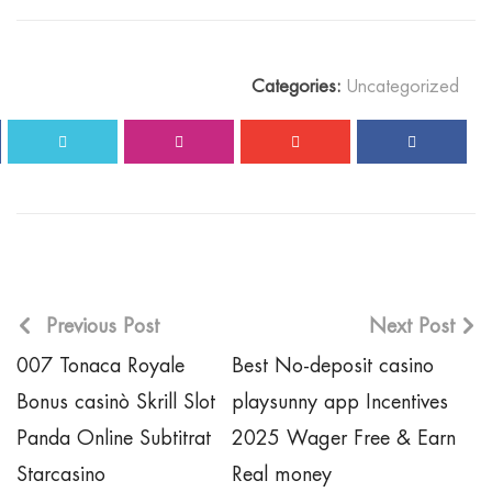
Categories:
Uncategorized
Previous Post
Next Post
007 Tonaca Royale
Best No-deposit casino
Bonus casinò Skrill Slot
playsunny app Incentives
Panda Online Subtitrat
2025 Wager Free & Earn
Starcasino
Real money