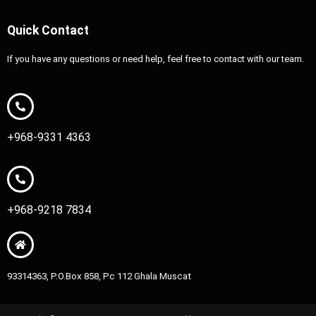
Quick Contact
If you have any questions or need help, feel free to contact with our team.
+968-9331 4363
+968-9218 7834
93314363, P.O.Box 858, Pc 112 Ghala Muscat