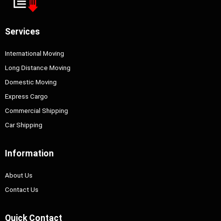
Services
International Moving
Long Distance Moving
Domestic Moving
Express Cargo
Commercial Shipping
Car Shipping
Information
About Us
Contact Us
Quick Contact