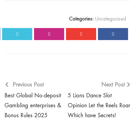
Categories:
Uncategorized
Previous Post
Next Post
Best Global No-deposit
5 Lions Dance Slot
Gambling enterprises &
Opinion Let the Reels Roar
Bonus Rules 2025
Which have Secrets!