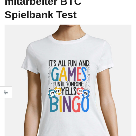
mitarbeiter BTC
Spielbank Test