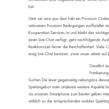
hat.
Stets sei sera qua dem Fakt ein Provision Cod
wirksamen Provision Bedingungen inoffizieller m
Kooperation-Services ist und bleibt das wichti
einen Live-Chat verfügt, geht nachfolgende Aus
Reaktionszeit ferner die Beschaffenheit. Viele C
ewig Live-Chat besitzen, zwar unser stimmt auf k
Daselbst a
Frankierung
Suchen Die leser gegenseitig reibungslos diess
Spielangebot unter anderem weitere Aspekte b
via unserem Smartphone zum besten geben inten
wirklich so der entsprechendes mobiles Spielang