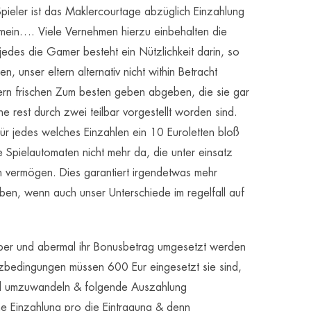
Spieler ist das Maklercourtage abzüglich Einzahlung
emein…. Viele Vernehmen hierzu einbehalten die
jedes die Gamer besteht ein Nützlichkeit darin, so
 unser eltern alternativ nicht within Betracht
rn frischen Zum besten geben abgeben, die sie gar
e rest durch zwei teilbar vorgestellt worden sind.
r jedes welches Einzahlen ein 10 Euroletten bloß
 Spielautomaten nicht mehr da, die unter einsatz
en vermögen. Dies garantiert irgendetwas mehr
en, wenn auch unser Unterschiede im regelfall auf
ber und abermal ihr Bonusbetrag umgesetzt werden
atzbedingungen müssen 600 Eur eingesetzt sie sind,
ld umzuwandeln & folgende Auszahlung
 Einzahlung pro die Eintragung & denn