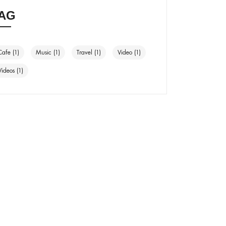
AG
Cafe
(1)
Music
(1)
Travel
(1)
Video
(1)
Videos
(1)