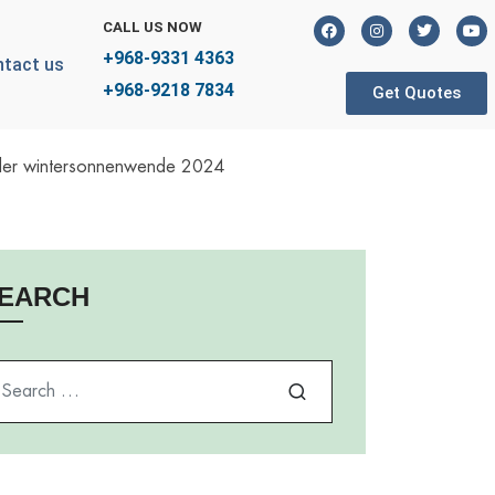
CALL US NOW
+968-9331 4363
tact us
+968-9218 7834
Get Quotes
t der wintersonnenwende 2024
EARCH
arch for