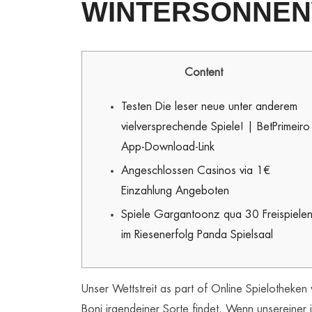
INTERSONNENW
Content
Testen Die leser neue unter anderem
vielversprechende Spiele! | BetPrimeiro
App-Download-Link
Angeschlossen Casinos via 1€
Einzahlung Angeboten
Spiele Gargantoonz qua 30 Freispiele
im Riesenerfolg Panda Spielsaal
Unser Wettstreit as part of Online Spielotheke
Boni irgendeiner Sorte findet. Wenn unsereiner