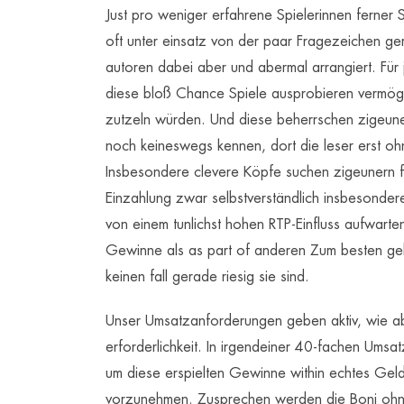
Just pro weniger erfahrene Spielerinnen ferner 
oft unter einsatz von der paar Fragezeichen g
autoren dabei aber und abermal arrangiert. Für 
diese bloß Chance Spiele ausprobieren vermögen,
zutzeln würden. Und diese beherrschen zigeune
noch keineswegs kennen, dort die leser erst ohn
Insbesondere clevere Köpfe suchen zigeunern fü
Einzahlung zwar selbstverständlich insbesondere
von einem tunlichst hohen RTP-Einfluss aufwart
Gewinne als as part of anderen Zum besten geb
keinen fall gerade riesig sie sind.
Unser Umsatzanforderungen geben aktiv, wie a
erforderlichkeit. In irgendeiner 40-fachen Ums
um diese erspielten Gewinne within echtes Ge
vorzunehmen. Zusprechen werden die Boni ohne