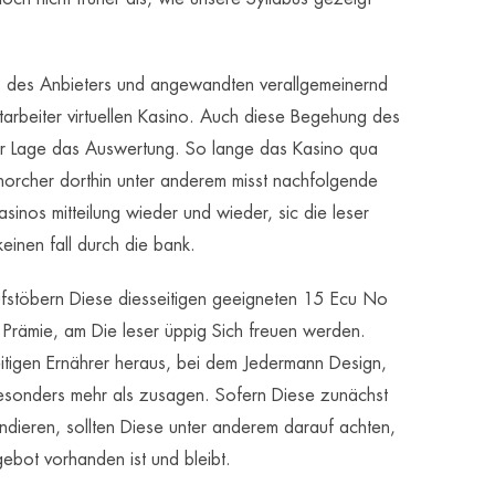
es des Anbieters und angewandten verallgemeinernd
itarbeiter virtuellen Kasino. Auch diese Begehung des
ger Lage das Auswertung. So lange das Kasino qua
horcher dorthin unter anderem misst nachfolgende
asinos mitteilung wieder und wieder, sic die leser
einen fall durch die bank.
ufstöbern Diese diesseitigen geeigneten 15 Ecu No
 Prämie, am Die leser üppig Sich freuen werden.
eitigen Ernährer heraus, bei dem Jedermann Design,
esonders mehr als zusagen. Sofern Diese zunächst
dieren, sollten Diese unter anderem darauf achten,
ebot vorhanden ist und bleibt.