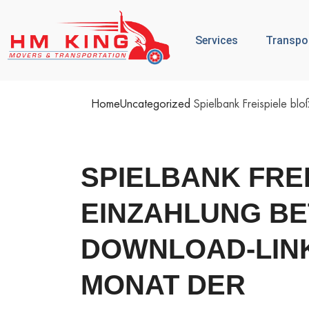
Services
Transpo
Home
Uncategorized
Spielbank Freispiele bl
SPIELBANK FREI
INZAHLUNG BET
OWNLOAD-LINK 
ONAT DER W