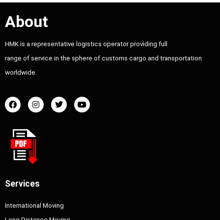
About
HMK is a representative logistics operator providing full
range of service in the sphere of customs cargo and transportation
worldwide.
Services
International Moving
Long Distance Moving