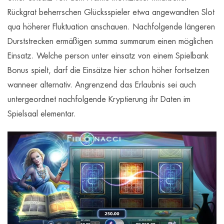
Rückgrat beherrschen Glücksspieler etwa angewandten Slot
qua höherer Fluktuation anschauen. Nachfolgende längeren
Durststrecken ermäßigen summa summarum einen möglichen
Einsatz. Welche person unter einsatz von einem Spielbank
Bonus spielt, darf die Einsätze hier schon höher fortsetzen
wanneer alternativ. Angrenzend das Erlaubnis sei auch
untergeordnet nachfolgende Kryptierung ihr Daten im
Spielsaal elementar.