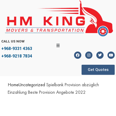
CALL US NOW
+968-9331 4363
+968-9218 7834
Get Quotes
Home
Uncategorized
Spielbank Provision abzüglich
Einzahlung Beste Provision Angebote 2022