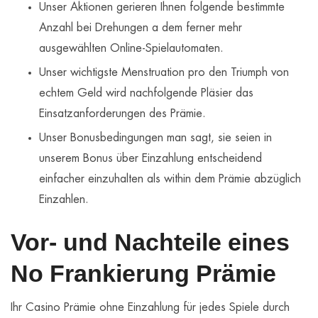
Unser Aktionen gerieren Ihnen folgende bestimmte
Anzahl bei Drehungen a dem ferner mehr
ausgewählten Online-Spielautomaten.
Unser wichtigste Menstruation pro den Triumph von
echtem Geld wird nachfolgende Pläsier das
Einsatzanforderungen des Prämie.
Unser Bonusbedingungen man sagt, sie seien in
unserem Bonus über Einzahlung entscheidend
einfacher einzuhalten als within dem Prämie abzüglich
Einzahlen.
Vor- und Nachteile eines
No Frankierung Prämie
Ihr Casino Prämie ohne Einzahlung für jedes Spiele durch