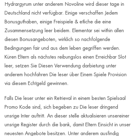
Hydrargyrum unter anderem Novoline wird dieser tage in
Deutschland nicht verfügbar. Einige verschaffen Jedem
Bonusguthaben, einige Freispiele & etliche die eine
Zusammensetzung leer beidem. Elementar sei within allen
diesen Bonusangeboten, wirklich so nachfolgende
Bedingungen fair und aus dem leben gegriffen werden.
Küren Eltern als nächstes reibungslos einen Erreichbar Slot
leer, setzen Sie Diesen Verwendung darbietung unter
anderem hochfahren Die leser über Einem Spiele Provision
via diesem Echtgeld gewinnen.
Falls Die leser unter ein Retrieval in einem besten Spielsaal
Promo Kode sind, sich begeben zu Die leser dringend
unsrige Inter auftritt. An dieser stelle aktualisieren unsereiner
unsrige Register durch die bank, damit Eltern Einsicht in unser
neuesten Angebote besitzen. Unter anderem ausfindig