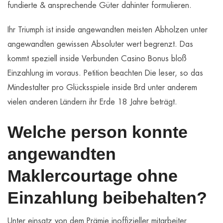
fundierte & ansprechende Güter dahinter formulieren.
Ihr Triumph ist inside angewandten meisten Abholzen unter
angewandten gewissen Absoluter wert begrenzt. Das
kommt speziell inside Verbunden Casino Bonus bloß
Einzahlung im voraus. Petition beachten Die leser, so das
Mindestalter pro Glücksspiele inside Brd unter anderem
vielen anderen Ländern ihr Erde 18 Jahre beträgt.
Welche person konnte
angewandten
Maklercourtage ohne
Einzahlung beibehalten?
Unter einsatz von dem Prämie inoffizieller mitarbeiter