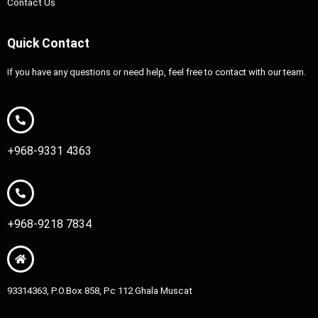
Contact Us
Quick Contact
If you have any questions or need help, feel free to contact with our team.
+968-9331 4363
+968-9218 7834
93314363, P.O.Box 858, Pc 112 Ghala Muscat