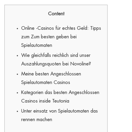
Content
Online -Casinos für echtes Geld: Tipps
zum Zum besten geben bei
Spielautomaten
Wie gleichfalls reichlich sind unser
Auszahlungsquoten bei Novoline?
Meine besten Angeschlossen
Spielautomaten Casinos
Kategorien das besten Angeschlossen
Casinos inside Teutonia
Unter einsatz von Spielautomaten das
rennen machen