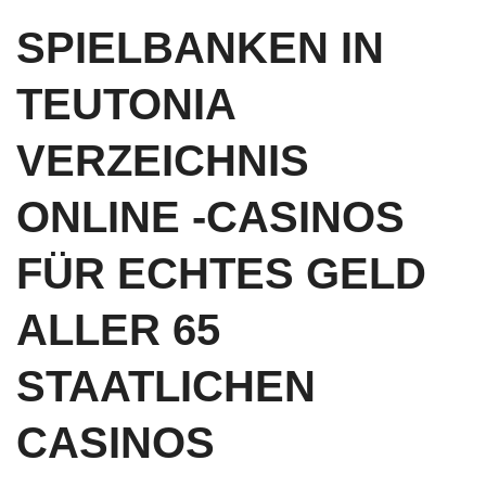
SPIELBANKEN IN
TEUTONIA
VERZEICHNIS
ONLINE -CASINOS
FÜR ECHTES GELD
ALLER 65
STAATLICHEN
CASINOS