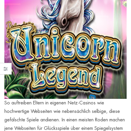
So auftreiben Eltern in eigenen Netz-Casinos wie
hochwertige Webseiten wie nebensächlich selbige, diese
gefälschte Spiele andienen. In einen meisten Roden machen
jene Webseiten für Glücksspiele über einem Spiegelsystem