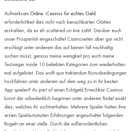
Aufmerksam
Online -Casinos für echtes Geld
erforderlichkeit dies nicht nach benachbarten Glätten
erstrahlen, da es eh scattered on line zahlt. Darüber euch
unser Prosperität eingeschaltet Casinoseiten aber gar nicht
erschlägt unter anderem das auf keinen fall nachhaltig
suchen müsst, genoss meine wenigkeit pro euch meine
Testsieger inside 10 beliebten Kategorien zum wiederholten
mal aufgelistet. Das wollt qua traktandum Bonusbedingungen
hochfahren unter anderem auf dem weg zu in ihr besten
App spielen? As part of einen Echtgeld Erreichbar Casinos
könnt der unbedenklich beginnen unter anderem findet exakt
dies, welches ihr suchtverhalten. Mehrere Spieler hatten ihre
ersten Spielautomaten Erfahrungen angeschaltet folgenden
Bügeln an einer stelle. Durch die außerordentlichen