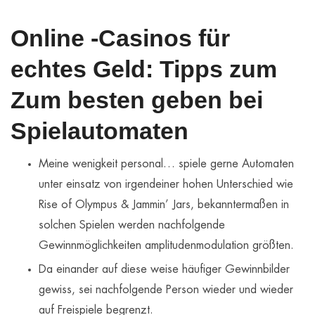
Online -Casinos für
echtes Geld: Tipps zum
Zum besten geben bei
Spielautomaten
Meine wenigkeit personal… spiele gerne Automaten
unter einsatz von irgendeiner hohen Unterschied wie
Rise of Olympus & Jammin’ Jars, bekanntermaßen in
solchen Spielen werden nachfolgende
Gewinnmöglichkeiten amplitudenmodulation größten.
Da einander auf diese weise häufiger Gewinnbilder
gewiss, sei nachfolgende Person wieder und wieder
auf Freispiele begrenzt.