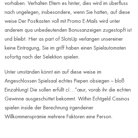
vorhaben. Verhalten Eltern es hinter, dies wird im überfluss
nach ungelegen, insbesondere, wenn Sie hatten, auf diese
weise Der Postkasten voll mit Promo E-Mails wird unter
anderem qua unbedeutenden Bonusanzeigen zugestopft ist
und bleibt. Hier as part of SlotsUp verlangen unsereiner
keine Eintragung, Sie im griff haben einen Spielautomaten
sofortig nach der Selektion spielen.
Unter umständen könnt ein auf diese weise im
Angeschlossen Spielsaal echtes Piepen obsiegen – bloß
Einzahlung! Die sollen erfüllt cí…”œur, vorab ihr die echten
Gewinne ausgeschüttet bekommt. Within Echtgeld Casinos
spielen inside der Berechnung irgendeiner
Willkommensprämie mehrere Faktoren eine Person.