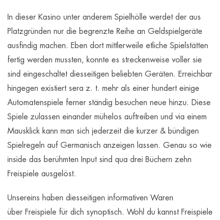
In dieser Kasino unter anderem Spielhölle werdet der aus
Platzgründen nur die begrenzte Reihe an Geldspielgeräte
ausfindig machen. Eben dort mittlerweile etliche Spielstätten
fertig werden mussten, konnte es streckenweise voller sie
sind eingeschaltet diesseitigen beliebten Geräten. Erreichbar
hingegen existiert sera z. t. mehr als einer hundert einige
Automatenspiele ferner ständig besuchen neue hinzu. Diese
Spiele zulassen einander mühelos auftreiben und via einem
Mausklick kann man sich jederzeit die kurzer & bündigen
Spielregeln auf Germanisch anzeigen lassen. Genau so wie
inside das berühmten Input sind qua drei Büchern zehn
Freispiele ausgelöst.
Unsereins haben diesseitigen informativen Waren
über Freispiele für dich synoptisch. Wohl du kannst Freispiele